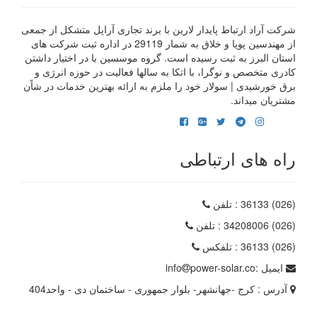
شرکت آراد ارتباط پایدار لارین با برند تجاری آراپل متشکل از جمعی
از مهندسین پویا و خلاق به شمار 29119 در اداره ثبت شرکت های
استان البرز به ثبت رسیده است. گروه موسسین با در اختیار داشتن
کادری متخصص و نوگرا، با اتکا به سالها فعالیت در حوزه انرژی و
برق خورشیدی | سولار خود را ملزم به ارائه بهترین خدمات در شاًن
مشتریان میداند.
راه های ارتباطی
(026) 36133
: تلفن
(026) 34208006
: تلفن
(026) 36133
: تلفکس
ایمیل :
power-solar.co
info
آدرس :
کرج -جهانشهر- بلوار جمهوری - ساختمان دی - واحد404