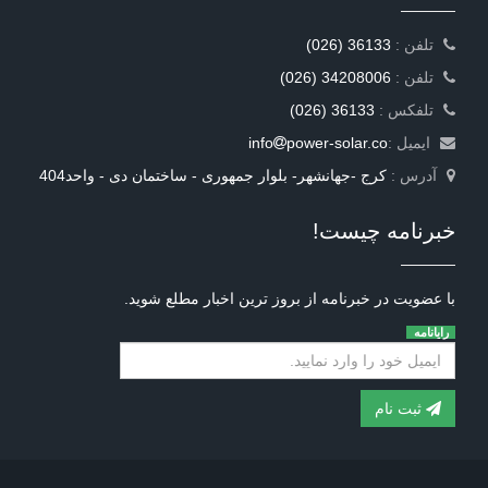
: تلفن
(026) 36133
: تلفن
(026) 34208006
: تلفکس
(026) 36133
ایمیل :
power-solar.co
info
آدرس :
کرج -جهانشهر- بلوار جمهوری - ساختمان دی - واحد404
خبرنامه چیست!
با عضویت در خبرنامه از بروز ترین اخبار مطلع شوید.
رایانامه
ثبت نام