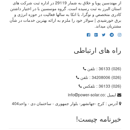
از مهندسین پویا و خلاق به شمار 29119 در اداره ثبت شرکت های
استان البرز به ثبت رسیده است. گروه موسسین با در اختیار داشتن
کادری متخصص و نوگرا، با اتکا به سالها فعالیت در حوزه انرژی و
برق خورشیدی | سولار خود را ملزم به ارائه بهترین خدمات در شاًن
مشتریان میداند.
راه های ارتباطی
(026) 36133
: تلفن
(026) 34208006
: تلفن
(026) 36133
: تلفکس
ایمیل :
power-solar.co
info
آدرس :
کرج -جهانشهر- بلوار جمهوری - ساختمان دی - واحد404
خبرنامه چیست!