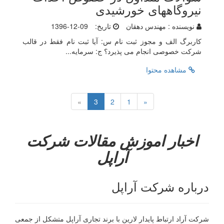
نیروگاههای خورشیدی
نویسنده :
مهندس دهقان
تاریخ:
1396-12-09
کاربرگ الف و مجوز ثبت نام س: آیا ثبت نام فقط در قالب
شرکت خصوصی انجام می پذیرد؟ ج: سرمایه...
مشاهده محتوا
»
3
2
1
«
اخبار
اموزش
مقالات
شرکت
آراپل
درباره شرکت آراپل
شرکت آراد ارتباط پایدار لارین با برند تجاری آراپل متشکل از جمعی