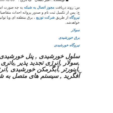
س: روند دریافت
مجوز اتصال به شبکه
به چه صورت اس
ج: پس از تکمیل ثبت نام و صدور پروانه احداث متقاضی
نیروگاه
از طریق
شرکت توزیع
، برق منطقه ای ویا توان
خواهدشد.
سولار
برق خورشیدی
نیروگاه خورشیدی
سلول خورشیدی , پنل خورشیدی 
,سولار ,انرژی تجدید پذیر ,باتر
,اینورتر ,آبگرمکن خورشیدی ,انرژی
آفگرید , سیستم های متصل به ش