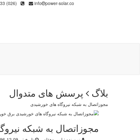
(026) 36133
info
power-solar.co
بلاگ
پرسش های متدوال
مجوزاتصال به شبکه نیروگاه های خورشیدی
مجوزاتصال به شبکه نیروگ
نویسنده :
امیر دهقان
تاریخ :
96-12-09