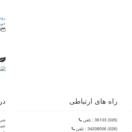
روش
خور
9
راه های ارتباطی
در
(026) 36133
: تلفن
شرکت
(026) 34208006
: تلفن
شرک