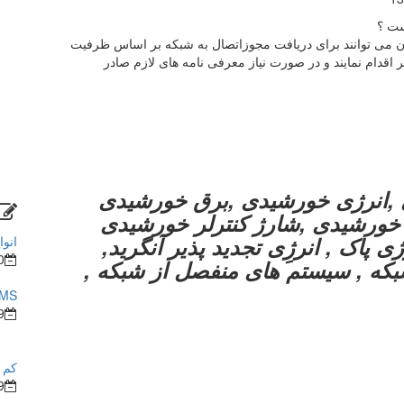
ت ؟
ان می توانند برای دریافت مجوزاتصال به شبکه بر اساس ظرفیت
یر اقدام نمایند و در صورت نیاز معرفی نامه های لازم صادر
,انرژی خورشیدی ,برق خورشیدی
ی خورشیدی ,شارژ کنترلر خورشیدی
 پاک , انرژِی تجدید پذیر آنگرید,
انوا
0
بکه , سیستم های منفصل از شبکه ,
BMS در ساختما
9
کم ش
9