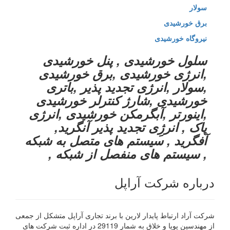
سولار
برق خورشیدی
نیروگاه خورشیدی
سلول خورشیدی , پنل خورشیدی
,انرژی خورشیدی ,برق خورشیدی
,سولار ,انرژی تجدید پذیر ,باتری
خورشیدی ,شارژ کنترلر خورشیدی
,اینورتر ,آبگرمکن خورشیدی ,انرژی
پاک , انرژِی تجدید پذیر آنگرید,
آفگرید , سیستم های متصل به شبکه
, سیستم های منفصل از شبکه ,
درباره شرکت آراپل
شرکت آراد ارتباط پایدار لارین با برند تجاری آراپل متشکل از جمعی
از مهندسین پویا و خلاق به شمار 29119 در اداره ثبت شرکت های