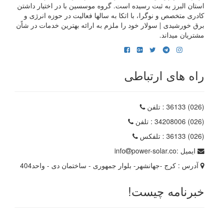
استان البرز به ثبت رسیده است. گروه موسسین با در اختیار داشتن
کادری متخصص و نوگرا، با اتکا به سالها فعالیت در حوزه انرژی و
برق خورشیدی | سولار خود را ملزم به ارائه بهترین خدمات در شاًن
مشتریان میداند.
راه های ارتباطی
(026) 36133
: تلفن
(026) 34208006
: تلفن
(026) 36133
: تلفکس
ایمیل :
power-solar.co
info
آدرس :
کرج -جهانشهر- بلوار جمهوری - ساختمان دی - واحد404
خبرنامه چیست!