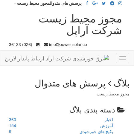
پرسش های متدوالمجوز محیط زیست
-
مجوز محیط زیست
شرکت آراپل
(026) 36133
info
power-solar.co
Toggle
navigation
بلاگ
پرسش های متدوال
مجوز محیط زیست
دسته بندی بلاگ
اخبار
360
آموزش
154
پکیج های خورشیدی
9