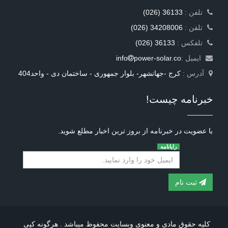
: تلفن
(026) 36133
: تلفن
(026) 34208006
: تلفکس
(026) 36133
ایمیل :
power-solar.co
info
آدرس :
کرج -جهانشهر- بلوار جمهوری - ساختمان دی - واحد404
خبرنامه چیست!
با عضویت در خبرنامه از بروز ترین اخبار مطلع شوید.
رایانامه
ثبت نام
کلیه حقوق مادی و معنوی وبسایت محفوظ میباشد . هرگونه کپی