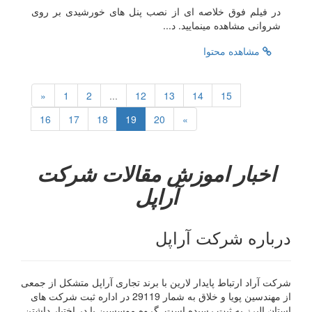
در فیلم فوق خلاصه ای از نصب پنل های خورشیدی بر روی
شروانی مشاهده مینمایید. د...
مشاهده محتوا
«
1
2
...
12
13
14
15
16
17
18
19
20
»
اخبار
اموزش
مقالات
شرکت
آراپل
درباره شرکت آراپل
شرکت آراد ارتباط پایدار لارین با برند تجاری آراپل متشکل از جمعی
از مهندسین پویا و خلاق به شمار 29119 در اداره ثبت شرکت های
استان البرز به ثبت رسیده است. گروه موسسین با در اختیار داشتن