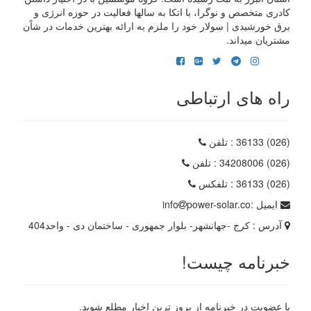
کادری متخصص و نوگرا، با اتکا به سالها فعالیت در حوزه انرژی و
برق خورشیدی | سولار خود را ملزم به ارائه بهترین خدمات در شاًن
مشتریان میداند.
راه های ارتباطی
(026) 36133
: تلفن
(026) 34208006
: تلفن
(026) 36133
: تلفکس
ایمیل :
power-solar.co
info
آدرس :
کرج -جهانشهر- بلوار جمهوری - ساختمان دی - واحد404
خبرنامه چیست!
با عضویت در خبرنامه از بروز ترین اخبار مطلع شوید.