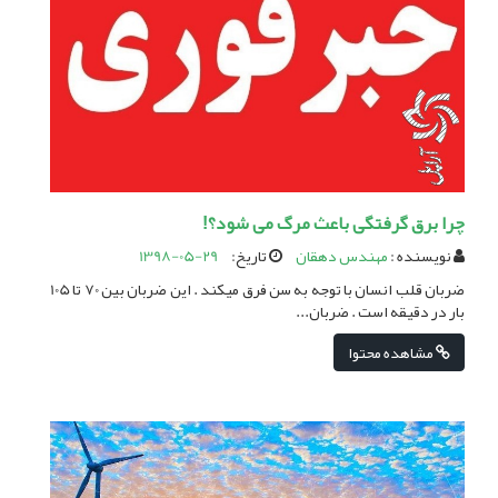
چرا برق گرفتگی باعث مرگ می شود؟!
نویسنده :
مهندس دهقان
تاریخ:
1398-05-29
ضربان قلب انسان با توجه به سن فرق میکند . این ضربان بین 70 تا 105
بار در دقیقه است . ضربان...
مشاهده محتوا