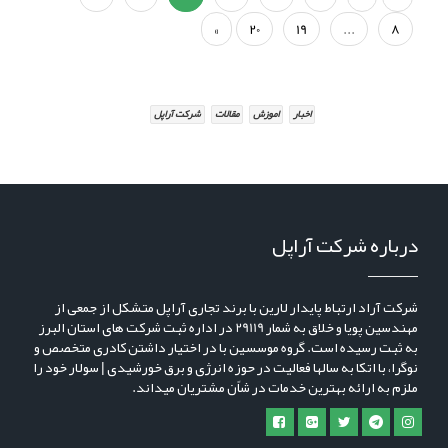
»
20
19
...
8
اخبار
اموزش
مقالات
شرکت آراپل
درباره شرکت آراپل
شرکت آراد ارتباط پایدار لارین با برند تجاری آراپل متشکل از جمعی از
مهندسین پویا و خلاق به شمار 29119 در اداره ثبت شرکت های استان البرز
به ثبت رسیده است. گروه موسسین با در اختیار داشتن کادری متخصص و
نوگرا، با اتکا به سالها فعالیت در حوزه انرژی و برق خورشیدی | سولار خود را
ملزم به ارائه بهترین خدمات در شاًن مشتریان میداند.