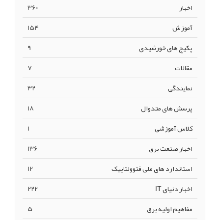
اخبار
360
آموزش
154
پکیج های خورشیدی
9
مقالات
7
نمایندگی
32
پرسش های متدوال
18
کلاس آموزشی
1
اخبار صنعت برق
136
استاندارد های ملی فتوولتاییک
12
اخبار دنیای IT
222
مفاهیم اولیه برق
5