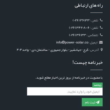
راه های ارتباطی
: تلفن
(026) 36133
: تلفن
(026) 34208006
: تلفکس
(026) 36133
ایمیل :
power-solar.co
info
آدرس :
کرج -جهانشهر- بلوار جمهوری - ساختمان دی - واحد404
خبرنامه چیست!
با عضویت در خبرنامه از بروز ترین اخبار مطلع شوید.
رایانامه
ثبت نام