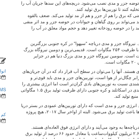
حوضه جزر و مدی نصب می‌شود. دریچه‌های این سدها جریان آب را
ه کنند تا توربین‌ها برق تولید کنند.
که برق را هم از جزر و هم از مد تولید می‌کند. ضعف بالقوه
 می‌تواند بر روی گیاهان و حیوانات در حوضه جزر و مد اثر منفی
را در حوضه رودخانه تغییر دهد و حجم مواد معلق در آب را
 نیروگاه جزر و مدی دریاچه "سیهوا" در کره جنوبی بزرگترین
و دارای بیشترین ظرفیت تولید برق با ظرفیت ۲۵۴ مگاوات است. قدیمی‌ترین و دومین نیروگاه بزرگ
یز در لارنس فرانسه با ظرفیت ۲۴۰ مگاوات است. سومین نیروگاه جزر و مدی بزرگ دنیا هم در جزایر
.
انوا
ی هستند. آنها را می‌توان در سطح آب قرار داد که در آن جریان‌های
0
 جزر و مدی وجود دارد. از آنجا که آب حدود ۸۰۰ برابر چگال‌تر از هوا است، توربین‌های جزر و مدی باید قوی‌تر و
شندی نسبت به توربین‌های بادی گران‌تر است اما انرژی بیشتری را
BMS در ساختما
با تیغه‌هایی با اندازه مشابه تولید می‌کند. توربین‌های کشندی در اسکاتلند و کره جنوبی دارای ظرفیت تولید برق ۱.۵ مگاواتی
9
انرژی جزر و مدی است که دارای توربین‌های عمودی در بستر دریا
و مانند توربین‌های کشندی است. عبور آب از این توربین‌ها باعث تولید برق می‌شود. البته از اواخر سال ۲۰۱۷، هیچ پروژه
کم ش
9
یاچه‌ها به وجود می‌آیند و دارای انرژی فوق العاده‌ای هستند.
انرژی بالقوه سالیانه امواج در سواحل ایالات متحده تا ۲.۶۴ تریلیون کیلووات‌ساعت یا معادل حدود ۶۶ درصد از تولید برق