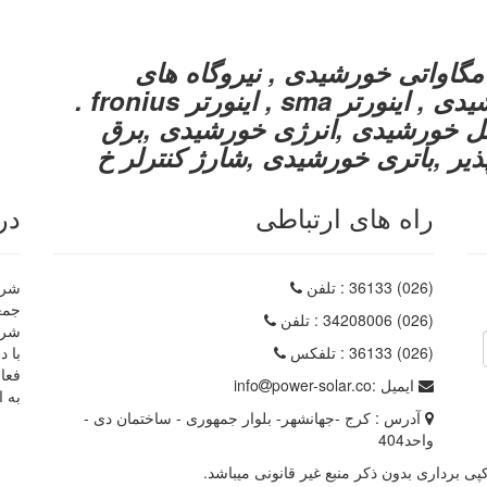
مگاواتی خورشیدی , نیروگاه های
خورشیدی , اینورتر سه فاز خورشیدی , اینورتر sma , اینورتر fronius .
دی , پنل خورشیدی ,انرژی خورشیدی ,برق
یر ,باتری خورشیدی ,شارژ کنترلر خ
راه های ارتباطی
در
(026) 36133
: تلفن
شرکت
(026) 34208006
: تلفن
شرک
(026) 36133
: تلفکس
با د
فعا
ایمیل :
power-solar.co
info
به ا
آدرس :
کرج -جهانشهر- بلوار جمهوری - ساختمان دی -
واحد404
 برداری بدون ذکر منبع غیر قانونی میباشد.