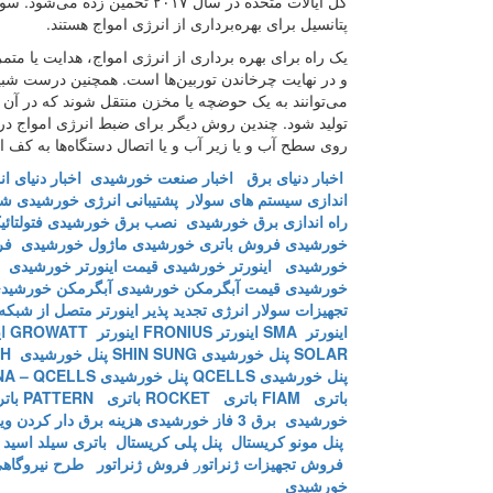
کل ایالات متحده در سال ۲۰۱۷ تخ
پتانسیل برای بهره‌برداری از انرژی امواج هستند.
یک راه برای بهره برداری از انرژی امواج، هدایت یا متم
و در نهایت چرخاندن توربین‌ها است. همچنین درست شبیه
می‌توانند به یک حوضچه یا مخزن منتقل شوند که در آن 
تولید شود. چندین روش دیگر برای ضبط انرژی امواج در حا
روی سطح آب و یا زیر آب و یا اتصال دستگاه‌ها به کف ا
اخبار دنیای برق
اخبار صنعت خورشیدی
اخبار دنیای ا
اندازی سیستم های سولار
پشتیبانی انرژی خورشیدی
شر
راه اندازی برق خورشیدی
نصب برق خورشیدی
فتولتائ
خورشیدی
فروش باتری خورشیدی
ماژول خورشیدی
فر
خورشیدی
اینورتر خورشیدی
قیمت اینورتر خورشیدی
خورشیدی
قیمت آبگرمکن خورشیدی
آبگرمکن خورشید
تجهیزات سولار
انرژی تجدید پذیر
اینورتر متصل از شبکه
اینورتر SMA
اینورتر FRONIUS
اینورتر GROWATT
ای
SOLAR
پنل خورشیدی SHIN SUNG
پنل خورشیدی SUNTECH
پنل خورشیدی QCELLS
پنل خورشیدی HAWANA – QCELLS
باتری FIAM
باتری ROCKET
باتری PATTERN
باتری 
خورشیدی
برق 3 فاز خورشیدی
هزینه برق دار کردن ویل
پنل مونو کریستال
پنل پلی کریستال
باتری سیلد اسید
فروش تجهیزات ژنراتو
ر
فروش ژنراتور
طرح نیروگاهی
خورشیدی