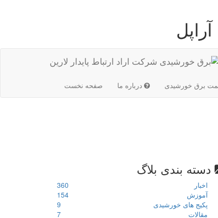
راپل
(current)
مت برق خورشیدی
درباره ما
صفحه نخست
دسته بندی بلاگ
اخبار
360
آموزش
154
پکیج های خورشیدی
9
مقالات
7