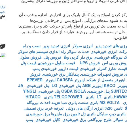
مین زده می‌شود. سواحل غربی آمریکا و اروپا و سواحل ژاپن و نیوزیلند دارای بیشترین
روش
خور
رکز کردن امواج به یک کانال باریک برای افزایش اندازه و قدرت آن
9
 به شیوه سدهای برق‌آبی، امواج پس از چرخاندن توربین‌ها
آب به سمت یک توربین در ارتفاع پایین‌تر حرکت کند و برق بیشتری
ل توسعه هستند. این روش‌ها عبارتند از قرار دادن دستگاه‌ها بر
قیانوس.
نرژی های تجدید پذیر
انرژی سولار
انرژی تجدید پذیر
نصب و راه
کت انرژی خورشیدی
خدمات سولار
راه اندازی سیستم های سولار
یک
نیروگاه خورشیدی
برق دار کردن ویلا
فروش پنل
فروش سلول
وش یو پی اس
فروش UPS
قیمت سلول خورشیدی
قیمت پنل
قیمت شارژ کنترلر خورشیدی
قیمت داریور خورشیدی
پمپ
ی
فروش تجهیزات خورشیدی
پیمانکار برق خورشیدی
فروش
اینورتر منفصل از شبکه
اینورتر CARSPA
اینورتر EPEVER
نورتر KACO
اینورتر ABB
پنل خورشیدی LG
پنل خورشیدی JA
پنل خورشیدی OSDA ISOLA
پنل خورشیدی YINGLI
باتری LT
باتری TELCOPOWER
باتری HITACO
MX VOLTA
باتری صنعت
باتری صبا
هزینه احداث نیروگاه
ا
تامین 20% انرژی ارگان های دولتی
تعرفه خرید برق تضمینی
باتری دیپ سایکل
باتری ژل
تامین برق ماینرها برق خورشیدی
 سولار
طرح نیروگاهی برق خورشیدی
کابل خورشیدی
پمپ