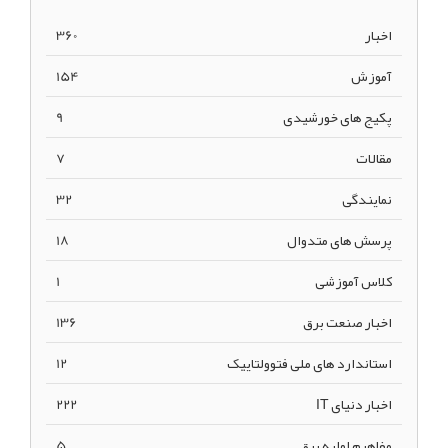
اخبار
360
آموزش
154
پکیج های خورشیدی
9
مقالات
7
نمایندگی
32
پرسش های متدوال
18
کلاس آموزشی
1
اخبار صنعت برق
136
استاندارد های ملی فتوولتاییک
12
اخبار دنیای IT
222
مفاهیم اولیه برق
5