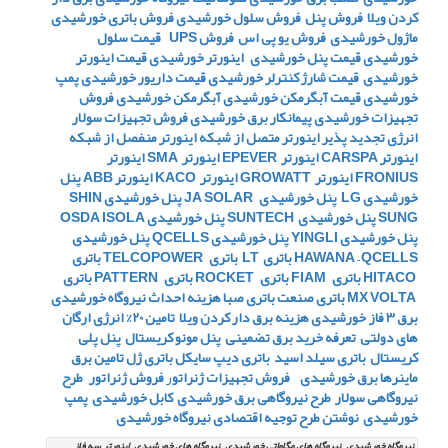
کردن ویلا
فروش پنل
فروش سلول خورشیدی
فروش باتری خورشیدی
ماژول خورشیدی
فروش یو پی اس
فروش UPS
قیمت سلول
خورشیدی
قیمت پنل خورشیدی
اینورتر خورشیدی
قیمت اینورتر
خورشیدی
قیمت شارژ کنترلر خورشیدی
قیمت داریور خورشیدی
پمپ
خورشیدی
قیمت آبگرمکن خورشیدی
آبگرمکن خورشیدی
فروش
تجهیزات خورشیدی
پیمانکار برق خورشیدی
فروش تجهیزات سولار
انرژی تجدید پذیر
اینورتر متصل از شبکه
اینورتر منفصل از شبکه
اینورتر CARSPA
اینورتر EPEVER
اینورتر SMA
اینورتر
FRONIUS
اینورتر GROWATT
اینورتر KACO
اینورتر ABB
پنل
خورشیدی LG
پنل خورشیدی JA SOLAR
پنل خورشیدی SHIN
SUNG
پنل خورشیدی SUNTECH
پنل خورشیدی OSDA ISOLA
پنل خورشیدی YINGLI
پنل خورشیدی QCELLS
پنل خورشیدی
HAWANA – QCELLS
باتری LT
باتری TELCOPOWER
باتری
HITACO
باتری FIAM
باتری ROCKET
باتری PATTERN
باتری
MX VOLTA
باتری صنعت
باتری صبا
هزینه احداث نیروگاه خورشیدی
برق 3 فاز خورشیدی
هزینه برق دار کردن ویلا
تامین 20% انرژی ارگان
های دولتی
تعرفه خرید برق تضمینی
پنل مونو کریستال
پنل پلی
کریستال
باتری سیلد اسید
باتری دیپ سایکل
باتری ژل
تامین برق
ماینرها برق خورشیدی
فروش تجهیزات ژنراتو
ر
فروش ژنراتور
طرح
نیروگاهی سولار
طرح نیروگاهی برق خورشیدی
کابل خورشیدی
پمپ
خورشیدی
نوشتن طرح توجیه اقتصادی نیروگاه خورشیدی
نیروگاه خورشیدی , نیروگاه های مگاواتی خورشیدی , نیروگاه های خورشیدی , اینورتر سه فاز