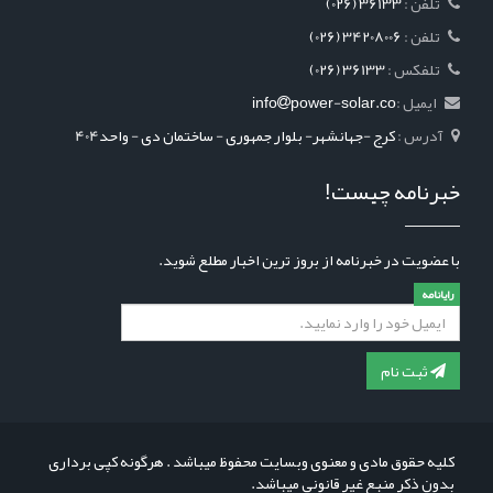
: تلفن
(026) 36133
: تلفن
(026) 34208006
: تلفکس
(026) 36133
ایمیل :
power-solar.co
info
آدرس :
کرج -جهانشهر- بلوار جمهوری - ساختمان دی - واحد404
خبرنامه چیست!
با عضویت در خبرنامه از بروز ترین اخبار مطلع شوید.
رایانامه
ثبت نام
کلیه حقوق مادی و معنوی وبسایت محفوظ میباشد . هرگونه کپی برداری
بدون ذکر منبع غیر قانونی میباشد.