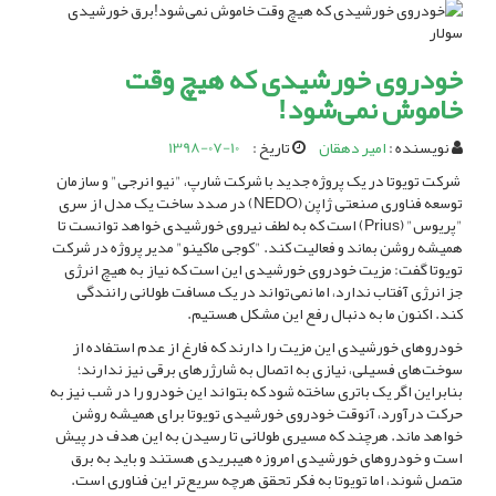
خودروی خورشیدی که هیچ وقت
خاموش نمی‌شود!
نویسنده :
امیر دهقان
تاریخ :
1398-07-10
شرکت تویوتا در یک پروژه جدید با شرکت شارپ، "نیو انرجی" و سازمان
توسعه فناوری صنعتی ژاپن (NEDO) در صدد ساخت یک مدل از سری
"پریوس" (Prius) است که به لطف نیروی خورشیدی خواهد توانست تا
همیشه روشن بماند و فعالیت کند. "کوجی ماکینو" مدیر پروژه در شرکت
تویوتا گفت: مزیت خودروی خورشیدی این است که نیاز به هیچ انرژی
جز انرژی آفتاب ندارد، اما نمی‌تواند در یک مسافت طولانی رانندگی
کند. اکنون ما به دنبال رفع این مشکل هستیم.
خودرو‌های خورشیدی این مزیت را دارند که فارغ از عدم استفاده از
سوخت‌های فسیلی، نیازی به اتصال به شارژر‌های برقی نیز ندارند؛
بنابراین اگر یک باتری ساخته شود که بتواند این خودرو را در شب نیز به
حرکت درآورد، آنوقت خودروی خورشیدی تویوتا برای همیشه روشن
خواهد ماند. هرچند که مسیری طولانی تا رسیدن به این هدف در پیش
است و خودرو‌های خورشیدی امروزه هیبریدی هستند و باید به برق
متصل شوند، اما تویوتا به فکر تحقق هرچه سریع‌تر این فناوری است.