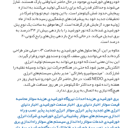
خودرو‌های خورشیدی موجود در حال حاضر تنها وقتی پارک هستند، شارژ
می‌شوند و حداکثر قدرتی که برای رانندگی تولید می‌کنند به اندازه
پیمایش حدود شش کیلومتر است. با این وجود، تیم تویوتا و شرکا در
تحقیقات جدید خود به پیشرفت‌های چشمگیری رسیده‌اند که از ماه
ژوئیه مورد آزمایش قرار گرفته است. آن‌ها موفق به ساخت یک نوع پنل
خورشیدی شده‌اند که نور خورشید را با بازدهی بیش از ۳۴ درصد به
برق تبدیل می‌کند، در حالی که نرخ بازدهی پنل‌های رایج کنونی ۲۰
درصد است.
علاوه بر این، آن‌ها سلول‌های خورشیدی به ضخامت ۰.۰۳ میلی متر طراحی
کرده‌اند که می‌توانند روی سقف، کاپوت و صندوق خودرو قرار گیرند.
این بدان معنی است که خودرو می‌تواند به سیستم تولید انرژی
الکتریکی مجهز شود که حتی در هنگام حرکت نیز بتواند وسیله نقلیه را
شارژ کند. "میتسوشیرو یامازاکی" مدیر بخش سیستم‌های انرژی
خورشیدی NEDO گفت: در حال حاضر اگر این خودرو تنها چهار روز در
هفته رانده شود و حداکثر ۵۰ کیلومتر در هر روز مسافت طی کند،
هیچ‌گاه نیازی به اتصال به پریز برق ندارد.
برق خورشیدی
هزینه احداث نیروگاه خورشیدی
هزینه سولار
محاسبه
قیمت سولار
اخبار دنیای برق
اخبار صنعت خورشیدی
اخبار دنیای
انرژی های تجدید پذیر
انرژی سولار
انرژی تجدید پذیر
نصب و راه
اندازی سیستم های سولار
پشتیبانی انرژی خورشیدی
شرکت انرژی
خورشیدی
خدمات سولار
راه اندازی سیستم های سولار
راه اندازی برق
خورشیدی
نصب برق خورشیدی
فتولتائیک
نیروگاه خورشیدی
برق دار