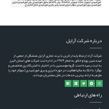
خورشیدی , اینورتر sma , اینورتر fronius . پنل qcells ,سلول خورشیدی , پنل خورشیدی ,انرژی
خورشیدی ,برق خورشیدی ,سولار ,انرژی تجدید پذیر ,باتری خورشیدی ,شارژ کنترلر خ
درباره شرکت آراپل
شرکت آراد ارتباط پایدار لارین با برند تجاری آراپل متشکل از جمعی از
مهندسین پویا و خلاق به شمار 29119 در اداره ثبت شرکت های استان البرز
به ثبت رسیده است. گروه موسسین با در اختیار داشتن کادری متخصص و
نوگرا، با اتکا به سالها فعالیت در حوزه انرژی و برق خورشیدی | سولار خود را
ملزم به ارائه بهترین خدمات در شاًن مشتریان میداند.
راه های ارتباطی