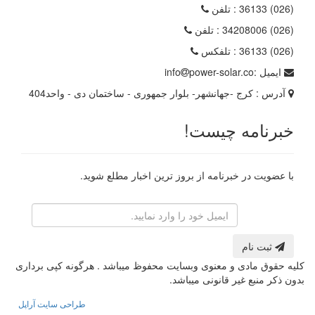
(026) 36133
: تلفن
(026) 34208006
: تلفن
(026) 36133
: تلفکس
ایمیل :
power-solar.co
info
آدرس :
کرج -جهانشهر- بلوار جمهوری - ساختمان دی - واحد404
خبرنامه چیست!
با عضویت در خبرنامه از بروز ترین اخبار مطلع شوید.
رایانامه
ثبت نام
کلیه حقوق مادی و معنوی وبسایت محفوظ میباشد . هرگونه کپی برداری
بدون ذکر منبع غیر قانونی میباشد.
طراحی سایت آراپل