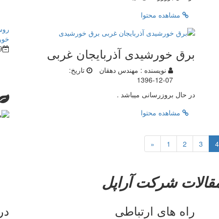
مشاهده محتوا
روش
خور
9
برق خورشیدی آذربایجان غربی
نویسنده :
مهندس دهقان
تاریخ:
1396-12-07
در حال بروزرسانی میباشد .
مشاهده محتوا
«
1
2
3
4
قالات
شرکت آراپل
راه های ارتباطی
در