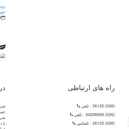
روش
خور
9
راه های ارتباطی
در
(026) 36133
: تلفن
شرکت
(026) 34208006
: تلفن
شرک
(026) 36133
: تلفکس
با د
فعا