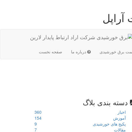
آراپل
(current)
مت برق خورشیدی
درباره ما
صفحه نخست
دسته بندی بلاگ
اخبار
360
آموزش
154
پکیج های خورشیدی
9
مقالات
7