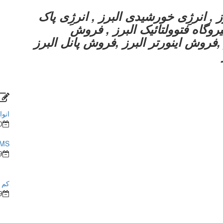
 , انرژِی خورشیدی البرز , انرژِی پاک
یروگاه فتوولتائیک البرز , فروش
,فروش اینورتر البرز ,فروش پانل البرز
انوا
0
BMS در ساختما
9
کم ش
9