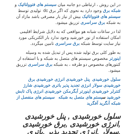
در این روش ، ارتباطی دو جانبه میان
سیستم های فتوولتائیک
و
شبکه برق
وجود دارد به نحوی که اگر برق dc تولیدی توسط
سیستم های فتوواتائیک
بیش از نیاز بار مصرفی باشد مازاد آن
به شبکه
برق سراسری
تزریق میشود.
لذا در ساعات شبانه هو مواقعی که به دلایل شرایط اقلیمی
امکان استفاده از نور خورشید وجود ندارد بار الکتریکی مورد
نیاز سایت توسط شبکه
برق سراسری
تامین میگردد.
به طور کلی برق تولید شده پس از تبدیل شده به وسیله
اینورتر
مخصوص سیستم های متصل به شبکه و با استفاده از
کنتورهای مخصوص دو طرفه ، به شبکه
برق سراسری
تزریق
میشود.
سلول خورشیدی
پنل خورشیدی
انرژی خورشیدی
برق
خورشیدی
سولار
انرژی تجدید پذیر
باتری خورشیدی
شارژ
کنترلر خورشیدی
اینورتر
آبگرمکن خورشیدی
انرژی پاک
تابش
خورشید
س
یستم های متصل به شبکه
سیستم های منفصل از
شبکه
آنگرید
آفگرید
سلول خورشیدی , پنل خورشیدی
,انرژی خورشیدی ,برق خورشیدی
,سولار ,انرژی تجدید پذیر ,باتری