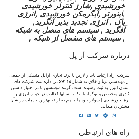
خورشیدی ,شارژ کنترلر خورشیدی
,اینورتر ,آبگرمکن خورشیدی ,انرژی
پاک , انرژِی تجدید پذیر آنگرید,
آفگرید , سیستم های متصل به شبکه
, سیستم های منفصل از شبکه ,
درباره شرکت آراپل
شرکت آراد ارتباط پایدار لارین با برند تجاری آراپل متشکل از جمعی
از مهندسین پویا و خلاق به شمار 29119 در اداره ثبت شرکت های
استان البرز به ثبت رسیده است. گروه موسسین با در اختیار داشتن
کادری متخصص و نوگرا، با اتکا به سالها فعالیت در حوزه انرژی و
برق خورشیدی | سولار خود را ملزم به ارائه بهترین خدمات در شاًن
مشتریان میداند.
راه های ارتباطی