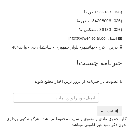
(026) 36133
: تلفن
(026) 34208006
: تلفن
(026) 36133
: تلفکس
ایمیل :
power-solar.co
info
آدرس :
کرج -جهانشهر- بلوار جمهوری - ساختمان دی - واحد404
خبرنامه چیست!
با عضویت در خبرنامه از بروز ترین اخبار مطلع شوید.
رایانامه
ثبت نام
کلیه حقوق مادی و معنوی وبسایت محفوظ میباشد . هرگونه کپی برداری
بدون ذکر منبع غیر قانونی میباشد.