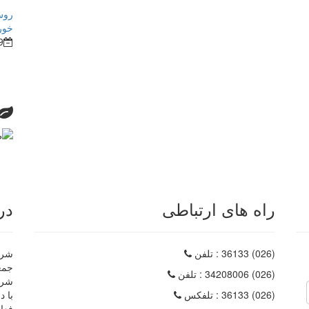
روش
خور
9
راه های ارتباطی
در
(026) 36133
: تلفن
شرکت
(026) 34208006
: تلفن
شرک
(026) 36133
: تلفکس
با د
فعا