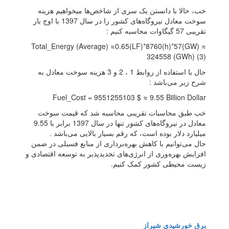
خب، حالا با دانستن یک سری از شاخص‌ها میخواهیم هزینه
سوخت معادل نیروگاه‌های کشور را در سال 1397 با اوج بار
تقریبی 57 گیگاوات محاسبه کنیم :
Total_Energy (Average) ≈0.65(LF)*8760(h)*57(GW) ≈
324558 (GWh) (3)
حال با استفاده از روابط 1 ، 2 و 3 هزینه سوخت معادل به
شرح زیر می‌باشد :
Fuel_Cost = 9551255103 $ ≈ 9.55 Billion Dollar
خب طبق محاسبات تقریبی محاسبه شد که قیمت سوخت
معادل در نیروگاه‌های کشور تنها در سال 1397 برابر با 9.55
میلیارد دلار بوده است، که رقم بسیار بالایی می‌باشد .
حال می‌توانیم با کاهش بهره‌برداری از منابع فسیلی در ضمن
افزایش بهره‌وری از انرژی‌های تجدیدپذیر به توسعه اقتصادی و
زیست محیطی کشور کمک کنیم.
برق خورشیدی شیراز