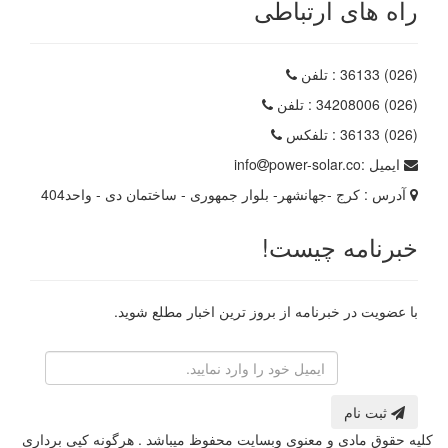
راه های ارتباطی
(026) 36133
: تلفن
(026) 34208006
: تلفن
(026) 36133
: تلفکس
ایمیل :
power-solar.co
info
آدرس :
کرج -جهانشهر- بلوار جمهوری - ساختمان دی - واحد404
خبرنامه چیست!
با عضویت در خبرنامه از بروز ترین اخبار مطلع شوید.
رایانامه
ثبت نام
کلیه حقوق مادی و معنوی وبسایت محفوظ میباشد . هرگونه کپی برداری