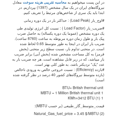
در این پست میخواهیم به
محاسبه تقریبی هزینه سوخت
معادل
نیروگاه‌های ایران در یک سال مشخص (1397) بپردازیم. در
ابتدا باید یک سری از شاخص‌های مرتبط را تعریف کنیم.
#اوج_بار (Load Peak) : حداکثر بار در یک دوره زمانی
#ضریب_بار (Load Factor ) : نسبت کل انرژی تولیدی طی
یک دوره مشخص (عموما یک دوره یکساله) به حاصل ضرب
پیک بار و طول زمان دوره مربوطه به ساعت (8760 ساعت).
ضریب بار ایران در اینجا به طور متوسط 0.65 لحاظ شده
است. در منحنی تداوم بار، نسبت سطح زیر منحنی (بخش
قرمز) به کل مساحت مشخص شده (بخش آبی) برابر ضریب
بار میباشد، که در زیر قابل مشاهده است. هر چه ضریب بار به
عدد "یک" نزدیکتر باشد، به طور کلی بهتر است.
#بازده (Efficiency) : نسبت خروجی خالص به ورودی ناخالص
(بازده متوسط نیروگاه‌های کشور 40 درصد در نظر گرفته شده
است)
BTU= British thermal unit
1 MBTU = 1 Million British thermal unit
1 KWh≈3412 BTU (1)
قیمت_متوسط_گاز_طبیعی (بر حسب MBTU):
Natural_Gas_fuel_price = 3.45 $/MBTU (2)