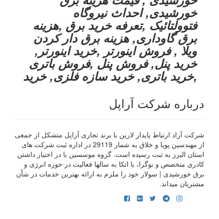
خورشیدی, احداث نیروگاه
فتوولتائیک ,تعرفه خرید برق ,هزینه
برق گاوداری, هزینه برق دار کردن
ویلا , فروش اینورتر ,خرید اینورتر,
خرید پنل, فروش پنل ,فروش باتری
,خرید باتری, خرید سازه فلزی, خرید
درباره شرکت آراپل
شرکت آراد ارتباط پایدار لارین با برند تجاری آراپل متشکل از جمعی
از مهندسین پویا و خلاق به شمار 29119 در اداره ثبت شرکت های
استان البرز به ثبت رسیده است. گروه موسسین با در اختیار داشتن
کادری متخصص و نوگرا، با اتکا به سالها فعالیت در حوزه انرژی و
برق خورشیدی | سولار خود را ملزم به ارائه بهترین خدمات در شاًن
مشتریان میداند.