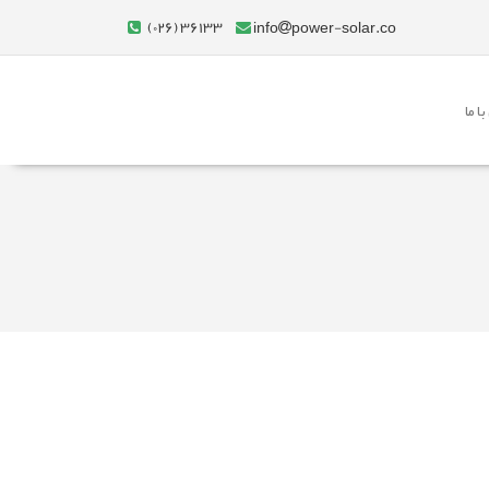
(026) 36133
info
power-solar.co
ا ما