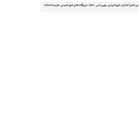
سلول خورشیدی , پنل خورشیدی ,انرژی خورشیدی ,برق خورشیدی ,سولار ,انرژی تجدید پذیر ,باتری خورشیدی ,شارژ کنترلر خورشیدی , یوپی اس , ups , نیروگاه های خورشیدی , هزینه احداث