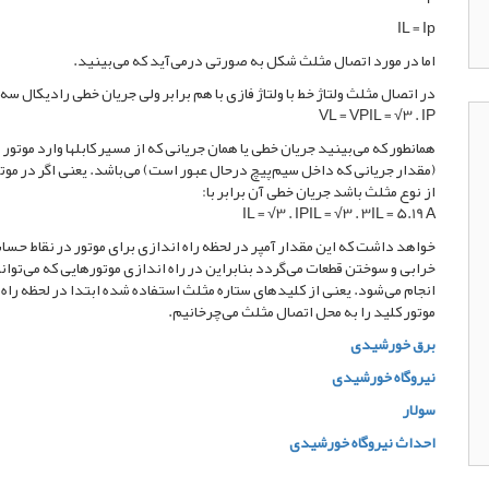
IL = Ip
اما در مورد اتصال مثلث شکل به صورتی درمی‌آید که می‌بینید.
در اتصال مثلث ولتاژ خط با ولتاژ فازی با هم برابر ولی جریان خطی رادیکال سه
VL = VPIL = √3 . IP
همانطور که می‌بینید جریان خطی یا همان جریانی که از مسیر کابلها وارد موتو
از نوع مثلث باشد جریان خطی آن برابر با:
IL = √3 . IPIL = √3 . 3IL = 5.19 A
خواهد داشت که این مقدار آمپر در لحظه راه اندازی برای موتور در نقاط حساس 
خرابی و سوختن قطعات می‌گردد بنابراین در راه اندازی موتورهایی که می‌توا
انجام می‌شود. یعنی از کلیدهای ستاره مثلث استفاده شده ابتدا در لحظه راه ا
موتور کلید را به محل اتصال مثلث می‌چرخانیم.
برق خورشیدی
نیروگاه خورشیدی
سولار
احداث نیروگاه خورشیدی