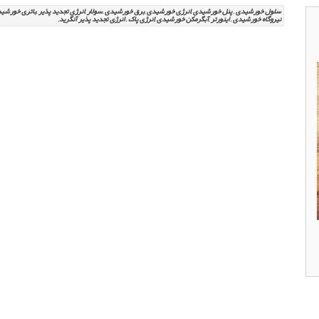
نیروگاه خورشیدی , اینورتر ,آبگرمکن خورشیدی ,انرژی پاک , انرژِی تجدید پذیر آنگرید,