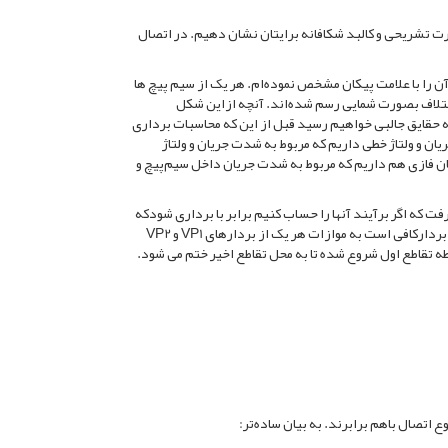
صورت تشریحی و کالبد شکافانه برایتان نشان دهیم. در اتصال
 تمام سیم پیچی که به هم وصل شده‌اند را در وسط قرار داده‌ام xyz , و آن را با علامت پیکان مشخص نموده‌ام. هر یک از سیم پیچ ها
ه همان اختلاف بصورت شمایی رسم شده‌اند. آنچه ازاین شکل
ه حقایق جالبی خواهیم رسید قبل از این که محاسبات برداری
یان و ولتاژ خطی داریم که مربوط به شدت جریان و ولتاژ
ان فازی هم داریم که مربوط به شدت جریان داخل سیم‌پیچ و
به عنوان دو برداری درنظر گرفت که اگر برآیند آنها را حساب کنیم برابر با برداری شودکه
با نام VL از فاز R در حال ورود به موتور می باشد. برای محاسبه برآیند این دو بردارکافی است به موازات هر یک از بردارهای VP1 و VP2
قطه تقاطع اول شروع شده تا به محل تقاطع اخیر ختم می شود.
ع اتصال باهم برابرند. به بیان ساده‌تر: