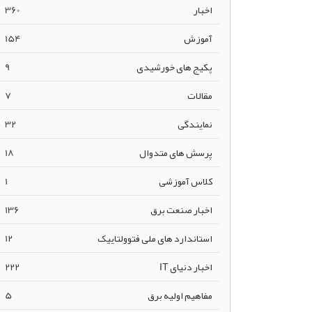
اخبار
360
آموزش
154
پکیج های خورشیدی
9
مقالات
7
نمایندگی
32
پرسش های متدوال
18
کلاس آموزشی
1
اخبار صنعت برق
136
استاندارد های ملی فتوولتاییک
12
اخبار دنیای IT
222
مفاهیم اولیه برق
5