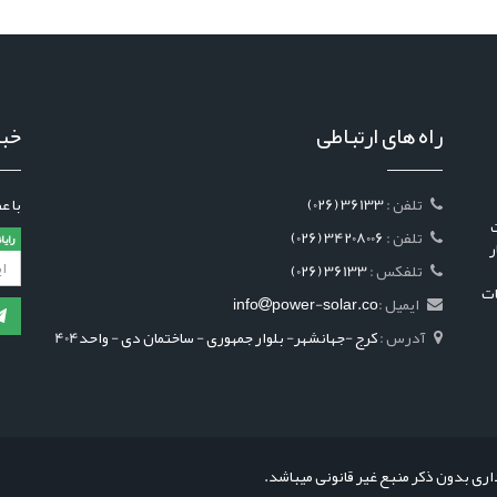
راه های ارتباطی
خبر
: تلفن
(026) 36133
با ع
رکت
: تلفن
(026) 34208006
رایا
ر
: تلفکس
(026) 36133
ات
ایمیل :
power-solar.co
info
آدرس :
کرج -جهانشهر- بلوار جمهوری - ساختمان دی - واحد404
ری بدون ذکر منبع غیر قانونی میباشد.