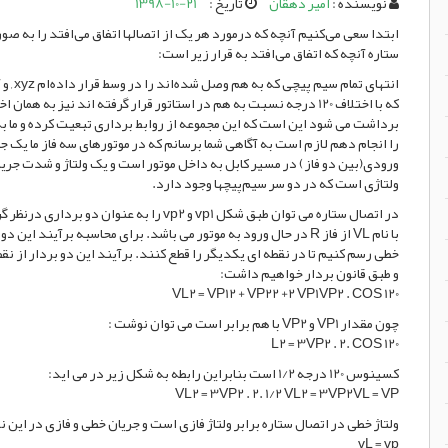
نویسنده :
امیر دهقان
تاریخ :
1398-10-21
ابتدا سعی می‌کنیم آنچه که در‌مورد هر یک از اتصالها اتفاق می‌افتد را به 
ستاره آنچه که اتفاق می‌افتد به قرار زیر است:
انتهای
که با اختلاف 120 درجه نسبت به هم در استاتور قرار گرفته اند نیز ب
برداشت می شود این است که این مجموعه از روابط برداری تبعیت کرده و ما ب
را انجام دهم لازم است به آگاهی شما برسانم که در موتورهای سه فاز ما یک جر
ورودی(بین دو فاز) در مسیر کابل به داخل موتور است و یک ولتاژ و شدت جری
ولتاژی است که در دو سر سیم‌پیچها وجود دارد.
در اتصال ستاره می توان طبق شکل vp1 و vp2 را 
خطی رسم کنیم تا در نقطه ای یکدیگر را قطع کنند. برآیند این دو بردار از ن
و طبق قانون بردار خواهیم داشت:
VL2 = VP12 + VP22 +2 VP1VP2 . COS 120
چون مقدار VP1 و VP2 با هم برابر است می توان نوشت :
L2 = 3VP2 . 2. COS 120
کسینوس 120 درجه 1/2 است بنابراین رابطه به شکل زیر در می اید:
VL2 = 3VP2 . 2. 1/2 VL2 = 3VP2VL = VP
ولتاژ خطی در اتصال ستاره برابر ولتاژ فازی است و جریان خطی و فازی در این نو
vL = vp