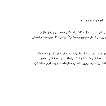
 برابر جریان فازی است.
ر می‌شود در اتصال مثلث رادیکال سه برابر جریان فازی
(مقدار جریانی که داخل سیم‌پیچ درحال عبور است) می‌باشد. یعنی اگر در موتوری در داخل سیم‌پیچ مقدار IP برابر با 3 آمپر باشد و اتصال
مثل اتصالها - کنتاکتها - ترمینالها خطرناک بوده باعث
نند به شکل مثلث کار کنند راه اندازی به شکل دو ضرب
ندازی کلید برروی اتصال ستاره است و بعد از را ه افتادن