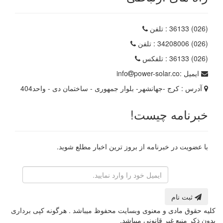
(026) 36133
: تلفن
(026) 34208006
: تلفن
(026) 36133
: تلفکس
ایمیل :
power-solar.co
info
آدرس :
کرج -جهانشهر- بلوار جمهوری - ساختمان دی - واحد404
خبرنامه چیست!
با عضویت در خبرنامه از بروز ترین اخبار مطلع شوید.
رایانامه
ثبت نام
کلیه حقوق مادی و معنوی وبسایت محفوظ میباشد . هرگونه کپی برداری
بدون ذکر منبع غیر قانونی میباشد.