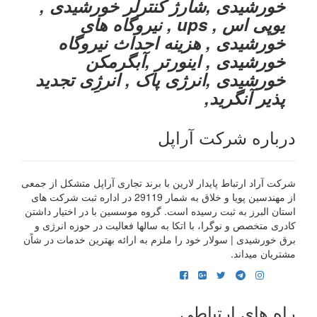
خورشیدی ,شارژ کنترلر خورشیدی ,
یوپی اس , ups , نیروگاه های
خورشیدی , هزینه احداث نیروگاه
خورشیدی , اینورتر ,آبگرمکن
خورشیدی ,انرژی پاک , انرژِی تجدید
پذیر آنگرید,
درباره شرکت آراپل
شرکت آراد ارتباط پایدار لارین با برند تجاری آراپل متشکل از جمعی
از مهندسین پویا و خلاق به شمار 29119 در اداره ثبت شرکت های
استان البرز به ثبت رسیده است. گروه موسسین با در اختیار داشتن
کادری متخصص و نوگرا، با اتکا به سالها فعالیت در حوزه انرژی و
برق خورشیدی | سولار خود را ملزم به ارائه بهترین خدمات در شاًن
مشتریان میداند.
راه های ارتباطی