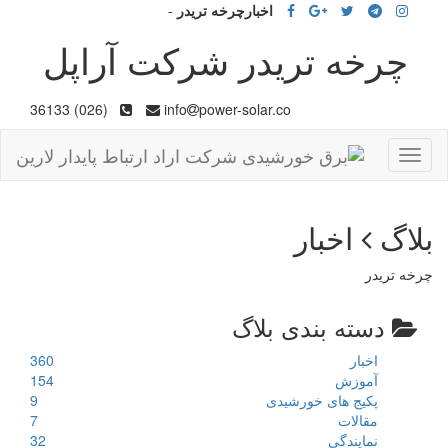
اخبارچرخه تریدر
-
چرخه تریدر شرکت آراپل
(026) 36133
info
power-solar.co
Toggle
navigation
بلاگ
اخبار
چرخه تریدر
دسته بندی بلاگ
اخبار
360
آموزش
154
پکیج های خورشیدی
9
مقالات
7
نمایندگی
32