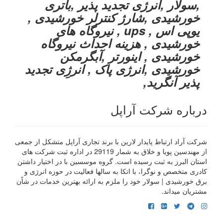
,سولار ,انرژی تجدید پذیر ,باتری
خورشیدی ,شارژ کنترلر خورشیدی ,
یوپی اس , ups , نیروگاه های
خورشیدی , هزینه احداث نیروگاه
خورشیدی , اینورتر ,آبگرمکن
خورشیدی ,انرژی پاک , انرژِی تجدید
پذیر آنگرید,
درباره شرکت آراپل
شرکت آراد ارتباط پایدار لارین با برند تجاری آراپل متشکل از جمعی
از مهندسین پویا و خلاق به شمار 29119 در اداره ثبت شرکت های
استان البرز به ثبت رسیده است. گروه موسسین با در اختیار داشتن
کادری متخصص و نوگرا، با اتکا به سالها فعالیت در حوزه انرژی و
برق خورشیدی | سولار خود را ملزم به ارائه بهترین خدمات در شاًن
مشتریان میداند.