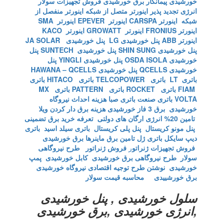
خورشیدی
پیمانکار برق خورشیدی
فروش تجهیزات سولار
انرژی تجدید پذیر
اینورتر متصل از شبکه
اینورتر منفصل از
شبکه
اینورتر CARSPA
اینورتر EPEVER
اینورتر SMA
اینورتر FRONIUS
اینورتر GROWATT
اینورتر KACO
اینورتر ABB
پنل خورشیدی LG
پنل خورشیدی JA SOLAR
پنل خورشیدی SHIN SUNG
پنل خورشیدی SUNTECH
پنل
خورشیدی OSDA ISOLA
پنل خورشیدی YINGLI
پنل
خورشیدی QCELLS
پنل خورشیدی HAWANA – QCELLS
باتری LT
باتری TELCOPOWER
باتری HITACO
باتری
FIAM
باتری ROCKET
باتری PATTERN
باتری MX
VOLTA
باتری صنعت
باتری صبا
هزینه احداث نیروگاه
خورشیدی
برق 3 فاز خورشیدی
هزینه برق دار کردن ویلا
تامین 20% انرژی ارگان های دولتی
تعرفه خرید برق تضمینی
پنل مونو کریستال
پنل پلی کریستال
باتری سیلد اسید
باتری
دیپ سایکل
باتری ژل
تامین برق ماینرها برق خورشیدی
فروش تجهیزات ژنراتو
ر
فروش ژنراتور
طرح نیروگاهی
سولار
طرح نیروگاهی برق خورشیدی
کابل خورشیدی
پمپ
خورشیدی
نوشتن طرح توجیه اقتصادی نیروگاه خورشیدی
برق خورشییدی
محاسبه قیمت سولار
سلول خورشیدی , پنل خورشیدی
,انرژی خورشیدی ,برق خورشیدی