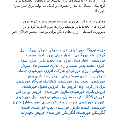
وی از ورود ۵۰۰ مگاوات برق تولیدی نیروگاه‌های تجدیدپذیر در
اوج پیک امسال به مدار مصرف و کمک به تولید برق سراسری
خبر داد.
معاون برق و انرژی وزیر نیرو به تصویب نرخ خرید برق
انرژی‌های تجدیدپذیر توسط وزارت نیرو اشاره کرد و بر
ضرورت استفاده از راه‌های دیگر برای ترغیب بیشتر فعالان خبر
داد.
هزینه نیروگاه خورشیدی
هزینه سولار
سولار
نیروگاه برق
گرفتن وام نیروگاهی
اخبار دنیای برق
اخبار صنعت
خورشیدی
اخبار دنیای انرژی های تجدید پذیر
انرژی سولار
انرژی تجدید پذیر
نصب و راه اندازی سیستم های سولار
پشتیبانی انرژی خورشیدی
شرکت انرژی خورشیدی
خدمات
سولار
راه اندازی سیستم های سولار
راه اندازی برق
خورشیدی
نصب برق خورشیدی
فتولتائیک
نیروگاه خورشیدی
برق دار کردن ویلا
فروش پنل
فروش سلول خورشیدی
فروش باتری خورشیدی
ماژول خورشیدی
فروش یو پی اس
فروش UPS
قیمت سلول خورشیدی
قیمت پنل خورشیدی
اینورتر خورشیدی
قیمت اینورتر خورشیدی
قیمت شارژ کنترلر
خورشیدی
قیمت داریور خورشیدی
پمپ خورشیدی
قیمت
آبگرمکن خورشیدی
آبگرمکن خورشیدی
فروش تجهیزات