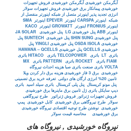
آبگرمکن خورشیدی
آبگرمکن خورشیدی
فروش تجهیزات
خورشیدی
پیمانکار برق خورشیدی
فروش تجهیزات سولار
انرژی تجدید پذیر
اینورتر متصل از شبکه
اینورتر منفصل از
شبکه
اینورتر CARSPA
اینورتر EPEVER
اینورتر SMA
اینورتر FRONIUS
اینورتر GROWATT
اینورتر KACO
اینورتر ABB
پنل خورشیدی LG
پنل خورشیدی JA SOLAR
پنل خورشیدی SHIN SUNG
پنل خورشیدی SUNTECH
پنل
خورشیدی OSDA ISOLA
پنل خورشیدی YINGLI
پنل
خورشیدی QCELLS
پنل خورشیدی HAWANA – QCELLS
باتری LT
باتری TELCOPOWER
باتری HITACO
باتری
FIAM
باتری ROCKET
باتری PATTERN
باتری MX
VOLTA
باتری صنعت
باتری صبا
هزینه احداث نیروگاه
خورشیدی
برق 3 فاز خورشیدی
هزینه برق دار کردن ویلا
تامین 20% انرژی ارگان های دولتی
تعرفه خرید برق تضمینی
پنل مونو کریستال
پنل پلی کریستال
باتری سیلد اسید
باتری
دیپ سایکل
باتری ژل
تامین برق ماینرها برق خورشیدی
فروش تجهیزات ژنراتو
ر
فروش ژنراتور
طرح نیروگاهی
سولار
طرح نیروگاهی برق خورشیدی
کابل خورشیدی
پمپ
خورشیدی
نوشتن طرح توجیه اقتصادی نیروگاه خورشیدی
برق خورشییدی
محاسبه قیمت سولار
نیروگاه خورشیدی , نیروگاه های