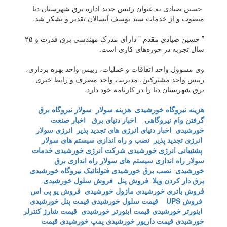
حسین صیادی به عنوان رئیس جدید اداره برق شهرستان دنا
منصوب و از خدمات سید یوسف آبسالان تقدیر و تشکر شد.
” حسین صیادی مقدم ” دارای مدرک مهندسی برق قدرت و ۲۵
سال تجربه در حوزه‌های کاری است.
وی مسوول واحد اتفاقات و عملیات، رییس واحد بهره برداری،
رییس واحد مشترکین، مدیریت واحد مصرف و رابط خبری
برق شهرستان دنا را در کارنامه خود دارد.
هزینه نیروگاه خورشیدی
هزینه سولار
سولار
نیروگاه برق
گرفتن وام نیروگاهی
اخبار دنیای برق
اخبار صنعت
خورشیدی
اخبار دنیای انرژی های تجدید پذیر
انرژی سولار
انرژی تجدید پذیر
نصب و راه اندازی سیستم های سولار
پشتیبانی انرژی خورشیدی
شرکت انرژی خورشیدی
خدمات
سولار
راه اندازی سیستم های سولار
راه اندازی برق
خورشیدی
نصب برق خورشیدی
فتولتائیک
نیروگاه خورشیدی
برق دار کردن ویلا
فروش پنل
فروش سلول خورشیدی
فروش باتری خورشیدی
ماژول خورشیدی
فروش یو پی اس
فروش UPS
قیمت سلول خورشیدی
قیمت پنل خورشیدی
اینورتر خورشیدی
قیمت اینورتر خورشیدی
قیمت شارژ کنترلر
خورشیدی
قیمت داریور خورشیدی
پمپ خورشیدی
قیمت