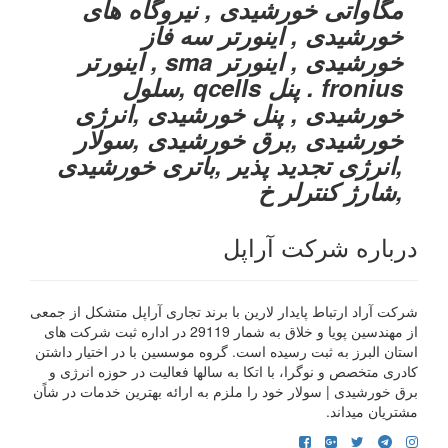
مگاواتی خورشیدی , نیروگاه های
خورشیدی , اینورتر سه فاز
خورشیدی , اینورتر sma , اینورتر
fronius . پنل qcells ,سلول
خورشیدی , پنل خورشیدی ,انرژی
خورشیدی ,برق خورشیدی ,سولار
,انرژی تجدید پذیر ,باتری خورشیدی
,شارژ کنترلر خ
درباره شرکت آراپل
شرکت آراد ارتباط پایدار لارین با برند تجاری آراپل متشکل از جمعی
از مهندسین پویا و خلاق به شمار 29119 در اداره ثبت شرکت های
استان البرز به ثبت رسیده است. گروه موسسین با در اختیار داشتن
کادری متخصص و نوگرا، با اتکا به سالها فعالیت در حوزه انرژی و
برق خورشیدی | سولار خود را ملزم به ارائه بهترین خدمات در شاًن
مشتریان میداند.