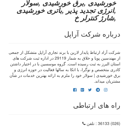
خورشیدی ,برق خورشیدی ,سولار
,انرژی تجدید پذیر ,باتری خورشیدی
,شارژ کنترلر خ
درباره شرکت آراپل
شرکت آراد ارتباط پایدار لارین با برند تجاری آراپل متشکل از جمعی
از مهندسین پویا و خلاق به شمار 29119 در اداره ثبت شرکت های
استان البرز به ثبت رسیده است. گروه موسسین با در اختیار داشتن
کادری متخصص و نوگرا، با اتکا به سالها فعالیت در حوزه انرژی و
برق خورشیدی | سولار خود را ملزم به ارائه بهترین خدمات در شاًن
مشتریان میداند.
راه های ارتباطی
(026) 36133
: تلفن