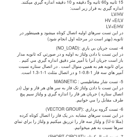
15 ثانيه و60 ثانيه و5 دقيقه و 10 دقيقه اندازه گيري ميکنند.
اندازه گيري به قرار زير است:
LV/HV
HV +E/LV
LV+E/HV
در اين تست سرهاي اوليه اتصال کوتاه ميشود و همينطور در
ثانويه.(بهتر است در مرحله اول انجام شود)
4- تست جريان بي باري :(NO_LOAD)
در اين تست با دادن ولتاژ به اوليه و در صورتي که ثانويه مدار
باز است جريان آنرا با آمپر متر دقيق اندازه گيري مي کنيم .
براي ثانويه هم به همين منوال است . در اتصال ستاره نسبت
آمپر هاي سه فاز 1-0.8-1 و در اتصال مثلث 1-1-1.3 است.
5- تست شار مغناطيسي : MAGNETIC
در اين تست با دادن ولتاژ تک فاز به سر هاي هر فاز و نول (در
اتصال ستاره ) جريان هر فاز را اندازه گيري و ولتاژ سيم پيچ
طرف مقابل را مي خوانيم.
6- تست گروه برداري :(VECTOR GROUP)
در اين تست سرهاي مشابه ،در يک فاز را اتصال کوتاه کرده
(مثلا U-u) و ولتاژ سه فاز را تزريق ميکنيم و ولتاژ را براي تماي
سرها نسبت به هم ميخوانيم.
7- تست اتصال کوتاه :(SHORT CIRCUIT)