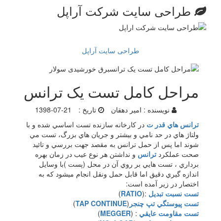
طراحی سایت شرکت آراپل
طراحی سایت آراپل
مراحل کامل تست یک ترانس
نویسنده :
امیر دهقان
تاریخ :
1398-07-21
ترانس هاي قدر ت
در کارخانه سازنده تست اساسي شده و با
ولتاژ هاي در حد نامي و بيشتر و جريان هاي بزرگ، تست مي
شوند اما پس از حمل ترانس به مقصد جهت بررسي و تائيد
صحت عملکرد
ترانس
و نداشتن هر نوع عيب در زمان بهره
برداري ، تست هايي بر روي آن در محل (پست )با وسايل
اندازه گيري دقيق اما قابل حمل ونقل انجام ميشود که به
اختصار در زير آمده است:
تست نسبت تبديل
:(
RATIO
)
تست پيوستگي تپ چنجر
(
TAP CONTINUE
)
تست مقاومت عايقي
: (
MEGGER
)