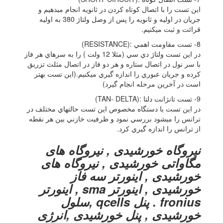
اين تست را با اتصال کوتاه کردن در ثانويه انجام ميدهيم و
جريان در اوليه و ثانويه را پس از وصل ولتاژ 380 به اوليه
قرائت و ثبت ميکنيم.
8- تست مقاومت اهمي :(RESISTANCE)
در اين تست ولتاژ دي سي (مثلا 12 ولت ) را به سرهاي هر فاز
با سر نول در اتصال ستاره و هر دو فاز در اتصال مثلث تزريق
کرده و جريان عبوري را اندازه گيري ميکنيم.(اين تست بهتر
است در آخرين مرحله انجام گيرد)
9- تست تانژانت دلتا :(TAN- DELTA)
در اين تست با دستگاه مخصوص اين تست حالتهاي مختلف در
ترانس را ميشود بررسي نمود و ظرفيت خازني بين هر نقطه
از ترانس را اندازه گيري کرد.
نیروگاه خورشیدی , نیروگاه های
مگاواتی خورشیدی , نیروگاه های
خورشیدی , اینورتر سه فاز
خورشیدی , اینورتر sma , اینورتر
fronius . پنل qcells ,سلول
خورشیدی , پنل خورشیدی ,انرژی