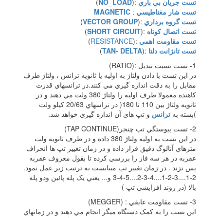
تست جريان بي باري
:(
NO_LOAD
)
تست شار مغناطيسي
:
MAGNETIC
تست گروه برداري
:(
VECTOR GROUP
)
تست اتصال کوتاه
:(
SHORT CIRCUIT
)
تست مقاومت اهمي
:(
RESISTANCE
)
تست تانژانت دلتا
:(
TAN- DELTA
)
1- تست نسبت تبديل :(RATIO)
در اين تست با دادن ولتاژ به اوليه يا ثانويه ترانس ، ولتاژ طرف
مقابل را به دقت اندازه گيري مي کنند.در ترانسهاي قدرت
کاهنده معمولا طرف اوليه را ولتاژ 380 ولت مي دهند و در
ثانويه ولتاژ بين 110 تا 180( در تراسهاي 20/63 کيلو ولت
)بسته به
ترانس
و تپ هاي آن اندازه گيري خواهد شد.
2- تست پيوستگي تپ چنجر(TAP CONTINUE)
در اين تست به اوليه ولتاژ 380 داده و در طرف ثانويه ولت
مترهاي آنالوگ دقيق قرار داده و در زمان تغيير تپ ها انحراف
عقربه در هر سه فاز را بررسي کرده تا بقول معروف عقربه
پس نزند . در زمان تغيير تپ ميبايست به ترتيب زير عمل نمود.
1-2....1-2-3....2-3-4....3-4-5 و... يعني يک پله پائين ودو پله
بالا (در روند افزايشي تپ )
3- تست مقاومت عايقي : (MEGGER)
اين تست را به کمک دستگاه ميگر انجام مي دهند و در زمانهاي