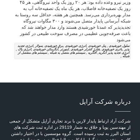
وزیر نیرو وعده داده بود: هر ۲۰ روز یک واحد نیروگاهی، هر ۴۵
روز یک تصفیه‌خانه فاضلاب، هر یک ماه یک تصفیه‌خانه آب به
مدار بهره‌برداری می‌رسد. همچنین هر هفته، حداقل سه روستا به
شبکه آبرسانی پایدار متصل می‌شوند و ۳۰۰ مگاوات نیروگاه
تجدیدپذیر که عمدتا خورشیدی هستند وارد مدار خواهند شد که
باعث صرفه‌جویی عظیمی در مصرف سوخت طبیعی در کشور
می‌شود
سلول خورشیدی , پنل خورشیدی ,انرژی خورشیدی ,برق خورشیدی ,سولار ,انرژی تجدید
پذیر ,باتری خورشیدی ,شارژ کنترلر خورشیدی ,اینورتر ,آبگرمکن خورشیدی ,انرژی پاک ,
انرژِی تجدید پذیر آنگرید, آفگرید , سیستم های متصل به شبکه , سیستم های منفصل از
شبکه ,
درباره شرکت آراپل
شرکت آراد ارتباط پایدار لارین با برند تجاری آراپل متشکل از جمعی
از مهندسین پویا و خلاق به شمار 29119 در اداره ثبت شرکت های
استان البرز به ثبت رسیده است. گروه موسسین با در اختیار داشتن
کادری متخصص و نوگرا، با اتکا به سالها فعالیت در حوزه انرژی و