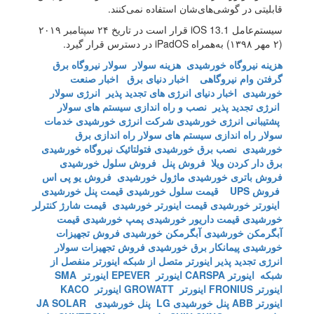
قابلیتی در گوشی‌های‌شان استفاده نمی‌کنند.
سیستم‌عامل iOS 13.1 قرار است در تاریخ ۲۴ سپتامبر ۲۰۱۹
(۲ مهر ۱۳۹۸) به‌همراه iPadOS در دسترس قرار گیرد.
هزینه نیروگاه خورشیدی
هزینه سولار
سولار
نیروگاه برق
گرفتن وام نیروگاهی
اخبار دنیای برق
اخبار صنعت
خورشیدی
اخبار دنیای انرژی های تجدید پذیر
انرژی سولار
انرژی تجدید پذیر
نصب و راه اندازی سیستم های سولار
پشتیبانی انرژی خورشیدی
شرکت انرژی خورشیدی
خدمات
سولار
راه اندازی سیستم های سولار
راه اندازی برق
خورشیدی
نصب برق خورشیدی
فتولتائیک
نیروگاه خورشیدی
برق دار کردن ویلا
فروش پنل
فروش سلول خورشیدی
فروش باتری خورشیدی
ماژول خورشیدی
فروش یو پی اس
فروش UPS
قیمت سلول خورشیدی
قیمت پنل خورشیدی
اینورتر خورشیدی
قیمت اینورتر خورشیدی
قیمت شارژ کنترلر
خورشیدی
قیمت داریور خورشیدی
پمپ خورشیدی
قیمت
آبگرمکن خورشیدی
آبگرمکن خورشیدی
فروش تجهیزات
خورشیدی
پیمانکار برق خورشیدی
فروش تجهیزات سولار
انرژی تجدید پذیر
اینورتر متصل از شبکه
اینورتر منفصل از
شبکه
اینورتر CARSPA
اینورتر EPEVER
اینورتر SMA
اینورتر FRONIUS
اینورتر GROWATT
اینورتر KACO
اینورتر ABB
پنل خورشیدی LG
پنل خورشیدی JA SOLAR