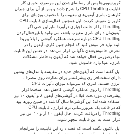
کوپرتینویی‌ها پس از رسانه‌ای‌شدن این موضوع، نحوه‌ی کار
قابلیت CPU Throttling را شرح دادند و پس از آن برای جبران
کارشان، باتری آیفون‌های معیوب را با تخفیف ویژه‌ای برای
کاربران تعویض کردند. اپل همچنین فعال‌سازی قابلیت CPU
Throttling را از حالت اجباری درآورد؛ بنابراین حتی اگر
آیفون‌تان دارای باتری معیوب باشد، می‌توانید با غیرفعال‌کردن
CPU Throttling دوباره سرعت عملکرد گوشی را بالا ببرید؛
البته نباید فراموش کنید که انجام چنین کاری، آیفون را در
معرض خاموش‌شدن ناگهانی قرار می‌دهد. در ضمن این قابلیت
تنها درصورتی فعال خواهد شد که آیفون به‌خاطر مشکلات
باتری، به‌یک‌باره خاموش شود.
اپل گفته است که آیفون‌های جدید در مقایسه با مدل‌های پیشین
دارای سخت‌افزاری پیشرفته‌تر برای نظارت روی مصرف
انرژی هستند، امری که می‌تواند میزان تأثیرات CPU
Throttling را روی عملکرد گوشی کاهش دهد. سخت‌افزار
پیشرفته‌ی موردبحث قبلا در گوشی‌های آیفون ۸ و آیفون ۱۰ نیز
استفاده شده‌اند؛ این گوشی‌ها سال گذشته در همین روزها بود
که در قالب یک به‌روزرسانی نرم‌افزاری، قابلیت CPU
Throttling را دریافت کردند. حال آیفون ۱۰ آر و ۱۰ اس نیز
قرار است به این قابلیت مجهز شوند.
اپل تاکنون نگفته است که قصد دارد این قابلیت را سرانجام