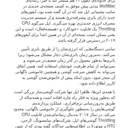
برای خانواده‌ی آیفون ۱۱ هم منتشر کند یا خیر، رسانه‌ی
9to5Mac مدتی پیش موفق به کشف صفحه‌ی جدیدی در
سایت پشتیبانی اپل شد که در آن گفته شده بود، آیفون‌های
جدید دارای باتری پیشرفته‌تری هستند و از سیستم مدیریت
مصرف انرژی جدیدتری بهره می‌گیرند. اپل می‌گوید CPU
Throttling یک قابلیت «خودکار» و «همیشه‌فعال» است و این
یعنی ممکن است نسخه‌ای از آن در همین ابتدا برای آیفون‌های
۲۰۱۹ در دسترس قرار گرفته باشد.
تمامی دستگاه‌هایی که انرژی‌شان را از طریق باتری تأمین
می‌کنند، به‌مرور زمان باتری‌شان دچار مشکل می‌شود؛ زیرا
باتری‌ها به‌طور معمول در گذر زمان ضعیف‌تر می‌شوند و
نمی‌توانند از تمام ظرفیت خودشان استفاده کنند. همین اتفاق
می‌تواند به کاهش سرعت گوشی و همچنین خاموشی ناگهانی
آن منجر شود، بدون اینکه پیش از خاموش‌شدن گوشی به
کاربر اطلاع داده شود.
با همه‌ی این‌ها، ظاهرا اپل تنها شرکت گوشی‌ساز بزرگی است
که به‌طور ویژه به فکر راه چاره افتاده است و همه‌ساله از
طریق به‌روزرسانی نرم‌افزاری، عملکرد پردازنده‌ی
گوشی‌هایش را به‌منظور جلوگیری از خاموشی ناگهانی، محدود
می‌کند. در سال ۲۰۱۷ به‌دنبال رسانه‌ای‌شدن قابلیت CPU
Throttling گوشی‌های اپل، شرکت‌های سامسونگ، ال‌جی،
HTC و موتورلا در اطلاعیه‌هایی جداگانه گفته بودند که از چنین