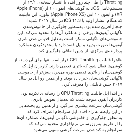
Throttling را طی چند روز آینده با انتشار نسخه‌ی ۱۳/۱ از
سیستم‌عامل iOS، به گوشی‌های آیفون ۱۰ آر (Apple iPhone
XR) و آیفون ۱۰ اس (Apple iPhone XS) بیاورد. این قابلیت
که هنگام انتشار اولیه با iOS 11.3 در سال ۲۰۱۷ شدیدا
جنجال‌آفرین شده بود، به‌منظور جلوگیری از خاموش‌شدن
ناگهانی آیفون‌ها، برخی از عملکرد آن‌ها را محدود می‌کند. این
خاموشی‌های ناگهانی ممکن است به دلیل قدیمی‌شدن باتری
آیفون‌ها صورت پذیرد و اپل قصد دارد با محدودکردن عملکرد
پردازنده‌ی مرکزی، از چنین اتفاقی جلوگیری کند.
ظاهرا قابلیت CPU Throttling قرار است تنها برای آن دسته از
گوشی‌ها فعال شود که باتری‌ قدیمی دارند. کاربران اپل که
گوشی‌شان از باتری قدیمی بهره می‌برد، پیش‌تر از خاموشی
ناگهانی گوشی‌شان خبر داده بودند و از همین رو اپل در سال
۲۰۱۷ چنین قابلیتی را معرفی کرد.
در ابتدا اپل قابلیت CPU Throttling را رسانه‌ای نکرده بود.
کاربران آیفون متوجه شدند که به‌دنبال تعویض باتری،
گوشی‌شان سرعت بیشتری می‌گیرد و از همین رو بحث‌هایی
در این رابطه به راه افتاد. اپل سرانجام اعتراف کرد که
به‌منظور جلوگیری از خاموشی ناگهانی آیفون‌ها، عملکرد آن‌ها
را از طریق به‌روزرسانی نرم‌افزاری محدود می‌کند که
سرانجام به کندشدن سرعت گوشی منتهی می‌شود.