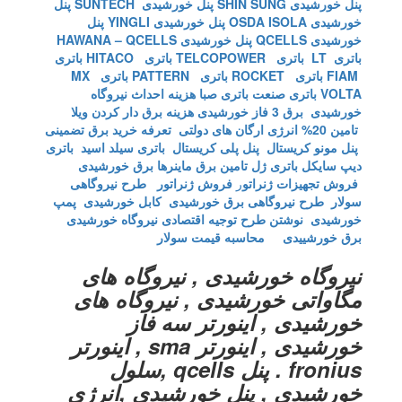
پنل خورشیدی SHIN SUNG
پنل خورشیدی SUNTECH
پنل
خورشیدی OSDA ISOLA
پنل خورشیدی YINGLI
پنل
خورشیدی QCELLS
پنل خورشیدی HAWANA – QCELLS
باتری LT
باتری TELCOPOWER
باتری HITACO
باتری
FIAM
باتری ROCKET
باتری PATTERN
باتری MX
VOLTA
باتری صنعت
باتری صبا
هزینه احداث نیروگاه
خورشیدی
برق 3 فاز خورشیدی
هزینه برق دار کردن ویلا
تامین 20% انرژی ارگان های دولتی
تعرفه خرید برق تضمینی
پنل مونو کریستال
پنل پلی کریستال
باتری سیلد اسید
باتری
دیپ سایکل
باتری ژل
تامین برق ماینرها برق خورشیدی
فروش تجهیزات ژنراتو
ر
فروش ژنراتور
طرح نیروگاهی
سولار
طرح نیروگاهی برق خورشیدی
کابل خورشیدی
پمپ
خورشیدی
نوشتن طرح توجیه اقتصادی نیروگاه خورشیدی
برق خورشییدی
محاسبه قیمت سولار
نیروگاه خورشیدی , نیروگاه های
مگاواتی خورشیدی , نیروگاه های
خورشیدی , اینورتر سه فاز
خورشیدی , اینورتر sma , اینورتر
fronius . پنل qcells ,سلول
خورشیدی , پنل خورشیدی ,انرژی