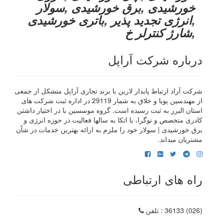
خورشیدی ,برق خورشیدی ,سولار
,انرژی تجدید پذیر ,باتری خورشیدی
,شارژ کنترلر خ
درباره شرکت آراپل
شرکت آراد ارتباط پایدار لارین با برند تجاری آراپل متشکل از جمعی
از مهندسین پویا و خلاق به شمار 29119 در اداره ثبت شرکت های
استان البرز به ثبت رسیده است. گروه موسسین با در اختیار داشتن
کادری متخصص و نوگرا، با اتکا به سالها فعالیت در حوزه انرژی و
برق خورشیدی | سولار خود را ملزم به ارائه بهترین خدمات در شاًن
مشتریان میداند.
راه های ارتباطی
(026) 36133
: تلفن