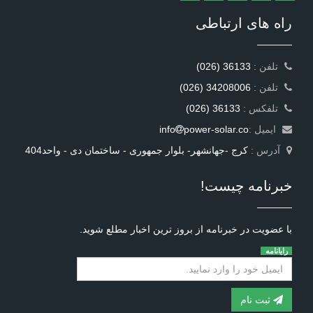
راه های ارتباطی
: تلفن
(026) 36133
: تلفن
(026) 34208006
: تلفکس
(026) 36133
ایمیل :
power-solar.co
info
آدرس :
کرج -جهانشهر- بلوار جمهوری - ساختمان دی - واحد404
خبرنامه چیست!
با عضویت در خبرنامه از بروز ترین اخبار مطلع شوید.
رایانامه
ثبت نام