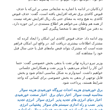
اردکانیان در ادامه با اشاره به شایعاتی مبنی بر این‌که با حذف
قبوض کاغذی برق تعرفه افزایش یافته است، گفت: حذف قبوض
کاغذی به هیچ وجه به معنای حتی یک ریال افزایش تعرفه نیست.
از همه هم وطنان می‌خواهم هر اطلاع مستندی در این حوزه دارد،
به دفتر من اطلاع دهد تا شخصا پیگیری کنم.
وی ادامه داد: حذف قبوض کاغذی این امکان را ایجاد کرده که
مشترک اطلاعات بیشتری دریافت کند. در واقع این امکان فراهم
شده است که مشترک بتواند قبض ماه‌های قبل یا حتی سال قبل
خود را مشاهده کند.
وزیر نیرو درباره تهاتر نفت با بدهی بخش خصوصی گفت: حتما
این کار را انجام می‌دهیم، با وزیر نفت و همکارانش جلساتی
خواهیم داشت. امیدوارم به شکل مناسبی انجام شود و بخش
قابل توجهی از بدهی به بخش خصوصی برای کسانی که واجد
شرایط هستند، پرداخت شود.
برق خورشیدی
هزینه احداث نیروگاه خورشیدی
هزینه سولار
محاسبه قیمت سولار
اخبار دنیای برق
اخبار صنعت خورشیدی
اخبار دنیای انرژی های تجدید پذیر
انرژی سولار
انرژی تجدید
پذیر
نصب و راه اندازی سیستم های سولار
پشتیبانی انرژی
خورشیدی
شرکت انرژی خورشیدی
خدمات سولار
راه اندازی