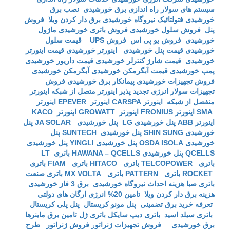
سیستم های سولار
راه اندازی برق خورشیدی
نصب برق
خورشیدی
فتولتائیک
نیروگاه خورشیدی
برق دار کردن ویلا
فروش
پنل
فروش سلول خورشیدی
فروش باتری خورشیدی
ماژول
خورشیدی
فروش یو پی اس
فروش UPS
قیمت سلول
خورشیدی
قیمت پنل خورشیدی
اینورتر خورشیدی
قیمت اینورتر
خورشیدی
قیمت شارژ کنترلر خورشیدی
قیمت داریور خورشیدی
پمپ خورشیدی
قیمت آبگرمکن خورشیدی
آبگرمکن خورشیدی
فروش تجهیزات خورشیدی
پیمانکار برق خورشیدی
فروش
تجهیزات سولار
انرژی تجدید پذیر
اینورتر متصل از شبکه
اینورتر
منفصل از شبکه
اینورتر CARSPA
اینورتر EPEVER
اینورتر
SMA
اینورتر FRONIUS
اینورتر GROWATT
اینورتر KACO
اینورتر ABB
پنل خورشیدی LG
پنل خورشیدی JA SOLAR
پنل
خورشیدی SHIN SUNG
پنل خورشیدی SUNTECH
پنل
خورشیدی OSDA ISOLA
پنل خورشیدی YINGLI
پنل خورشیدی
QCELLS
پنل خورشیدی HAWANA – QCELLS
باتری LT
باتری TELCOPOWER
باتری HITACO
باتری FIAM
باتری
ROCKET
باتری PATTERN
باتری MX VOLTA
باتری صنعت
باتری صبا
هزینه احداث نیروگاه خورشیدی
برق 3 فاز خورشیدی
هزینه برق دار کردن ویلا
تامین 20% انرژی ارگان های دولتی
تعرفه خرید برق تضمینی
پنل مونو کریستال
پنل پلی کریستال
باتری سیلد اسید
باتری دیپ سایکل
باتری ژل
تامین برق ماینرها
برق خورشیدی
فروش تجهیزات ژنراتو
ر
فروش ژنراتور
طرح