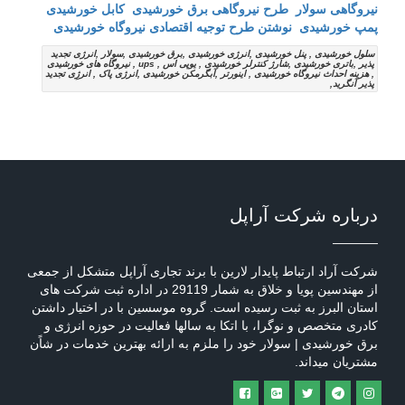
نیروگاهی سولار
طرح نیروگاهی برق خورشیدی
کابل خورشیدی
پمپ خورشیدی
نوشتن طرح توجیه اقتصادی نیروگاه خورشیدی
سلول خورشیدی , پنل خورشیدی ,انرژی خورشیدی ,برق خورشیدی ,سولار ,انرژی تجدید
پذیر ,باتری خورشیدی ,شارژ کنترلر خورشیدی , یوپی اس , ups , نیروگاه های خورشیدی
, هزینه احداث نیروگاه خورشیدی , اینورتر ,آبگرمکن خورشیدی ,انرژی پاک , انرژِی تجدید
پذیر آنگرید,
درباره شرکت آراپل
شرکت آراد ارتباط پایدار لارین با برند تجاری آراپل متشکل از جمعی
از مهندسین پویا و خلاق به شمار 29119 در اداره ثبت شرکت های
استان البرز به ثبت رسیده است. گروه موسسین با در اختیار داشتن
کادری متخصص و نوگرا، با اتکا به سالها فعالیت در حوزه انرژی و
برق خورشیدی | سولار خود را ملزم به ارائه بهترین خدمات در شاًن
مشتریان میداند.