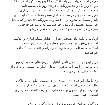
وی در ادامه درباره جزئیات افتتاح ۲۲۷ پروژه مذکور توضیح داد:
هر ۲۰ روز یک واحد نیروگاهی، هر ۴۵ روز یک تصفیه‌خانه
فاضلاب، هر یک ماه یک تصفیه‌خانه آب به مدار بهره‌برداری
می‌رسد. همچنین هر هفته، حداقل سه روستا به شبکه آبرسانی
پایدار متصل می‌شوند و ۳۰۰ مگاوات نیروگاه تجدیدپذیر که عمدتا
خورشیدی هستند وارد مدار خواهند شد که باعث صرفه‌جویی
عظیمی در مصرف سوخت طبیعی در کشور می‌شود.
اردکانیان ادامه داد: همچنین هزاران هکتار شبکه آبیاری و زهکشی
افتتاح می‌شود. برنامه حضور مسئولان ارشد کشور هم در
استان‌های مختلف برای شرکت در مراسم تنظیم شده که اعلام
خواهد شد.
وزیر نیرو درباره محل تأمین اعتبارات پروژه‌های مذکور توضیح
داد: برخی از اعتبارات مذکور از محل اعتبارات عمومی و برخی از
منابع داخلی تأمین می‌شود.
وی با بیان این‌که در ۱۲ استان مرزی توسعه منابع آب و خاک در
حال اجرا شدن است، گفت: برای این منظور ۳۰ هزار میلیارد
تومان منابع از صندوق توسعه ملی با اجازه مقام معظم رهبری
استفاده شده است.
هر گونه افزایش تعرفه برق را شخصا پیگیری می‌کنم