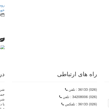
روش
خور
9
راه های ارتباطی
در
(026) 36133
: تلفن
شرکت
(026) 34208006
: تلفن
شرک
(026) 36133
: تلفکس
با د
فعا