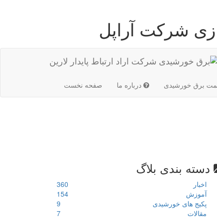
زی شرکت آراپل
(current)
مت برق خورشیدی
درباره ما
صفحه نخست
دسته بندی بلاگ
اخبار
360
آموزش
154
پکیج های خورشیدی
9
مقالات
7