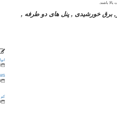
 بالا باشند.
 برق خورشیدی , پنل های دو طرفه ,
انوا
0
BMS در ساختما
9
کم ش
9