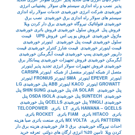
پذیر
نصب و راه اندازی سیستم های سولار
پشتیبانی انرژی
خورشیدی
شرکت انرژی خورشیدی
خدمات سولار
راه اندازی
سیستم های سولار
راه اندازی برق خورشیدی
نصب برق
خورشیدی
فتولتائیک
نیروگاه خورشیدی
برق دار کردن ویلا
فروش پنل
فروش سلول خورشیدی
فروش باتری خورشیدی
ماژول خورشیدی
فروش یو پی اس
فروش UPS
قیمت
سلول خورشیدی
قیمت پنل خورشیدی
اینورتر خورشیدی
قیمت اینورتر خورشیدی
قیمت شارژ کنترلر خورشیدی
قیمت
داریور خورشیدی
پمپ خورشیدی
قیمت آبگرمکن خورشیدی
آبگرمکن خورشیدی
فروش تجهیزات خورشیدی
پیمانکار برق
خورشیدی
فروش تجهیزات سولار
انرژی تجدید پذیر
اینورتر
متصل از شبکه
اینورتر منفصل از شبکه
اینورتر CARSPA
اینورتر EPEVER
اینورتر SMA
اینورتر FRONIUS
اینورتر
GROWATT
اینورتر KACO
اینورتر ABB
پنل خورشیدی LG
پنل خورشیدی JA SOLAR
پنل خورشیدی SHIN SUNG
پنل
خورشیدی SUNTECH
پنل خورشیدی OSDA ISOLA
پنل
خورشیدی YINGLI
پنل خورشیدی QCELLS
پنل خورشیدی
HAWANA – QCELLS
باتری LT
باتری TELCOPOWER
باتری HITACO
باتری FIAM
باتری ROCKET
باتری
PATTERN
باتری MX VOLTA
باتری صنعت
باتری صبا
هزینه
احداث نیروگاه خورشیدی
برق 3 فاز خورشیدی
هزینه برق دار
کردن ویلا
تامین 20% انرژی ارگان های دولتی
تعرفه خرید