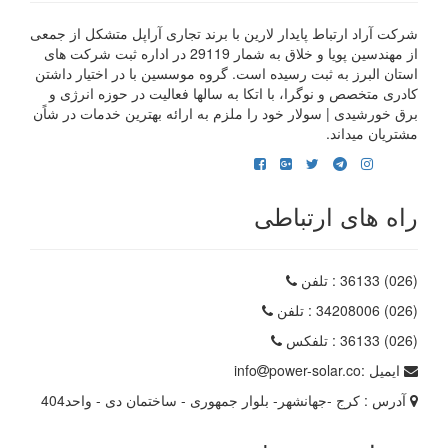
شرکت آراد ارتباط پایدار لارین با برند تجاری آراپل متشکل از جمعی
از مهندسین پویا و خلاق به شمار 29119 در اداره ثبت شرکت های
استان البرز به ثبت رسیده است. گروه موسسین با در اختیار داشتن
کادری متخصص و نوگرا، با اتکا به سالها فعالیت در حوزه انرژی و
برق خورشیدی | سولار خود را ملزم به ارائه بهترین خدمات در شاًن
مشتریان میداند.
راه های ارتباطی
(026) 36133
: تلفن
(026) 34208006
: تلفن
(026) 36133
: تلفکس
ایمیل :
power-solar.co
info
آدرس :
کرج -جهانشهر- بلوار جمهوری - ساختمان دی - واحد404