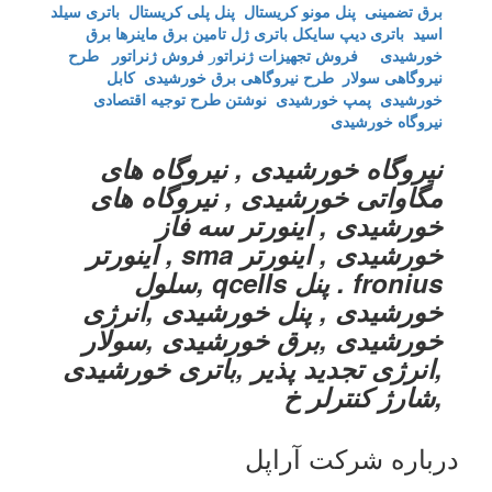
برق تضمینی
پنل مونو کریستال
پنل پلی کریستال
باتری سیلد
اسید
باتری دیپ سایکل
باتری ژل
تامین برق ماینرها برق
خورشیدی
فروش تجهیزات ژنراتو
ر
فروش ژنراتور
طرح
نیروگاهی سولار
طرح نیروگاهی برق خورشیدی
کابل
خورشیدی
پمپ خورشیدی
نوشتن طرح توجیه اقتصادی
نیروگاه خورشیدی
نیروگاه خورشیدی , نیروگاه های
مگاواتی خورشیدی , نیروگاه های
خورشیدی , اینورتر سه فاز
خورشیدی , اینورتر sma , اینورتر
fronius . پنل qcells ,سلول
خورشیدی , پنل خورشیدی ,انرژی
خورشیدی ,برق خورشیدی ,سولار
,انرژی تجدید پذیر ,باتری خورشیدی
,شارژ کنترلر خ
درباره شرکت آراپل