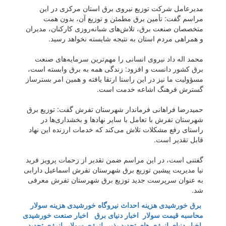
مدیرعامل شرکت توزیع نیروی برق استان مرکزی در این
مراسم گفت: تأمین برق مطمئن و توزیع آن، بدون همت
متخصصان صنعت برق، تلاش‌های شبانه‌روزی کارکنان، مدیران
و همراهی مردم استان به نتیجه شایسته نخواهد رسید.
محمد اله داد نیروی انسانی را مهم‌ترین سرمایه‌های صنعت
برق کشور دانست و افزود: زندگی همه به برق وابسته است،
مسؤولیت ما نیز در این راستا ارتقا یافته و همین امر بسترساز
گسترش فرهنگ اشاعه خدمت است.
حمیدرضا فراهانی فرماندار شهرستان تفرش گفت: توزیع برق
شهرستان تفرش با تعامل با سایر نهاد‌ها و بخشداری‌ها در
راستای رفع مشکلات تلاش می‌کند که خدمات ارزنده این نهاد
قابل تقدیر است.
گفتنی است، در این مراسم ضمن تقدیر از زحمات پرویز فرید
نیا مدیریت پیشین توزیع برق شهرستان تفرش اسماعیل دارابی
به عنوان سرپرست جدید توزیع برق شهرستان تفرش معرفی
شد.
برق خورشیدی
هزینه احداث نیروگاه خورشیدی
هزینه سولار
محاسبه قیمت سولار
اخبار دنیای برق
اخبار صنعت خورشیدی
اخبار دنیای انرژی های تجدید پذیر
انرژی سولار
انرژی تجدید