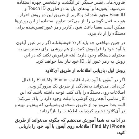
فناوری‌هایی نظیر حسگر اثر انگشت و تشخیص چهره استفاده
می‌شود. آیفون‌ها و آیپدهای اپل به دو فناوری Touch ID و
Face ID مجهز شده‌اند و کاربر از طریق این دو روش احراز
هویت، قفل گوشی را باز می‌کند. تداوم استفاده از این روش‌ها
ممکن است بعضا باعث شود، کاربر رمز عبور تعیین‌شده برای
دستگاه را از یاد ببرد.
در چنین مواقعی چه باید کرد؟ خوشبختانه اگر رمز عبور آیفون
یا آیپد خود را فراموش کنید، باز هم روشی برای دسترسی به
محتوای دستگاه وجود دارد؛ البته فراموش نکنید که در این
روش به رمز عبور اپل ID خود نیاز پیدا خواهید کرد.
روش اول: بازیابی اطلاعات از طریق آی‌کلاود
اگر در آیفون یا آیپد شما، قابلیت Find My iPhone را فعال
کرده‌اید،‌ می‌توانید به‌سادگی از طریق یک مرورگر وب،
اطلاعات روی دستگاه را پاک کنید. توجه داشته باشید که این
کار تمامی آنچه روی گوشی یا تبلت وجود دارد را پاک می‌کند؛
البته بعدا می‌توانید از طریق نسخه‌ی پشتیبانی که پیش‌تر تهیه و
در آی‌کلاود ذخیره کرده‌اید، اطلاعات را بازگردانید.
در ادامه به شما آموزش می‌دهیم که چگونه می‌توانید از طریق
Find My iPhone اطلاعات روی آیفون یا آیپد خود را بازیابی
کنید: