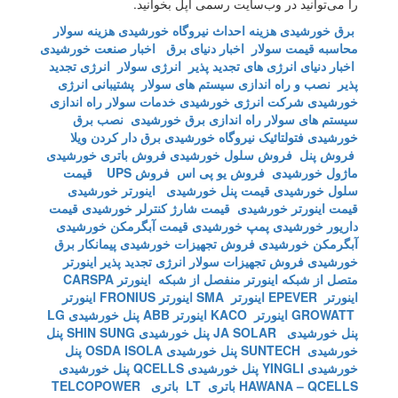
را می‌توانید در وب‌سایت رسمی اپل بخوانید.
برق خورشیدی
هزینه احداث نیروگاه خورشیدی
هزینه سولار
محاسبه قیمت سولار
اخبار دنیای برق
اخبار صنعت خورشیدی
اخبار دنیای انرژی های تجدید پذیر
انرژی سولار
انرژی تجدید
پذیر
نصب و راه اندازی سیستم های سولار
پشتیبانی انرژی
خورشیدی
شرکت انرژی خورشیدی
خدمات سولار
راه اندازی
سیستم های سولار
راه اندازی برق خورشیدی
نصب برق
خورشیدی
فتولتائیک
نیروگاه خورشیدی
برق دار کردن ویلا
فروش پنل
فروش سلول خورشیدی
فروش باتری خورشیدی
ماژول خورشیدی
فروش یو پی اس
فروش UPS
قیمت
سلول خورشیدی
قیمت پنل خورشیدی
اینورتر خورشیدی
قیمت اینورتر خورشیدی
قیمت شارژ کنترلر خورشیدی
قیمت
داریور خورشیدی
پمپ خورشیدی
قیمت آبگرمکن خورشیدی
آبگرمکن خورشیدی
فروش تجهیزات خورشیدی
پیمانکار برق
خورشیدی
فروش تجهیزات سولار
انرژی تجدید پذیر
اینورتر
متصل از شبکه
اینورتر منفصل از شبکه
اینورتر CARSPA
اینورتر EPEVER
اینورتر SMA
اینورتر FRONIUS
اینورتر
GROWATT
اینورتر KACO
اینورتر ABB
پنل خورشیدی LG
پنل خورشیدی JA SOLAR
پنل خورشیدی SHIN SUNG
پنل
خورشیدی SUNTECH
پنل خورشیدی OSDA ISOLA
پنل
خورشیدی YINGLI
پنل خورشیدی QCELLS
پنل خورشیدی
HAWANA – QCELLS
باتری LT
باتری TELCOPOWER