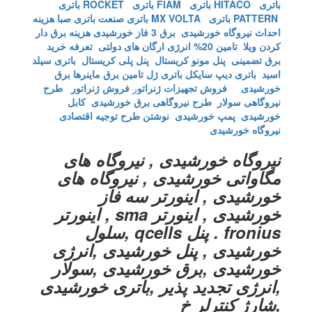
باتری HITACO
باتری FIAM
باتری ROCKET
باتری
PATTERN
باتری MX VOLTA
باتری صنعت
باتری صبا
هزینه
احداث نیروگاه خورشیدی
برق 3 فاز خورشیدی
هزینه برق دار
کردن ویلا
تامین 20% انرژی ارگان های دولتی
تعرفه خرید
برق تضمینی
پنل مونو کریستال
پنل پلی کریستال
باتری سیلد
اسید
باتری دیپ سایکل
باتری ژل
تامین برق ماینرها برق
خورشیدی
فروش تجهیزات ژنراتو
ر
فروش ژنراتور
طرح
نیروگاهی سولار
طرح نیروگاهی برق خورشیدی
کابل
خورشیدی
پمپ خورشیدی
نوشتن طرح توجیه اقتصادی
نیروگاه خورشیدی
نیروگاه خورشیدی , نیروگاه های
مگاواتی خورشیدی , نیروگاه های
خورشیدی , اینورتر سه فاز
خورشیدی , اینورتر sma , اینورتر
fronius . پنل qcells ,سلول
خورشیدی , پنل خورشیدی ,انرژی
خورشیدی ,برق خورشیدی ,سولار
,انرژی تجدید پذیر ,باتری خورشیدی
,شارژ کنترلر خ