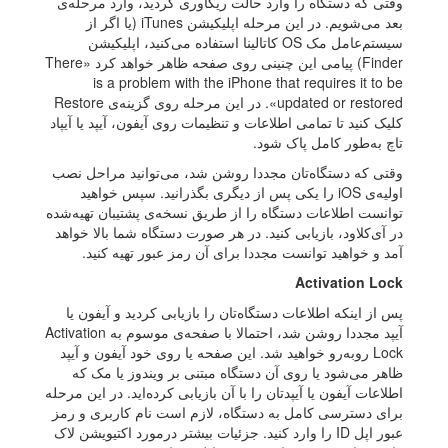
وقتی که دستگاه را وارد حالت ریکاوری کردید، وارد مرحله‌ی
بعد می‌شویم. در این مرحله اپلیکیشن iTunes (یا اگر از
سیستم‌عامل مک OS کاتالینا استفاده می‌کنید، اپلیکیشن
Finder) پیامی این چنینی روی صفحه ظاهر خواهد کرد «There
is a problem with the iPhone that requires it to be
updated or restored». در این مرحله روی گزینه‌ی Restore
کلیک کنید تا تمامی اطلاعات و تنظیمات روی آیفون، آیپد یا آیپاد
تاچ به‌طور کامل پاک شود.
وقتی که دستگاه‌تان مجددا روشن شد، می‌توانید مراحل نصب
اولیه‌ی iOS را یکی پس از دیگری بگذرانید. سپس خواهید
توانست اطلاعات دستگاه را از طریق نسخه‌ی پشتیبان تهیه‌شده
در آی‌کلاود، بازیابی کنید. در هر صورت دستگاه شما بالا خواهد
آمد و خواهید توانست مجددا برای آن رمز عبور تهیه کنید.
Activation Lock
پس از اینکه اطلاعات دستگاه‌تان را بازیابی کردید و آیفون یا
آیپد مجددا روشن شد،‌ احتمالا با صفحه‌ی موسوم به Activation
Lock روبه‌رو خواهید شد. این صفحه یا روی خود آیفون و آیپد
ظاهر می‌شود یا روی آن دستگاه مبتنی بر ویندوز یا مک که
اطلاعات آیفون یا آیپدتان را با آن بازیابی کرده‌اید. در این مرحله
برای دسترسی کامل به دستگاه، لازم است نام کاربری و رمز
عبور اپل ID را وارد کنید. جزئيات بیشتر درمورد اکتیویشن لاک