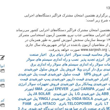
13
رگزاری هفتمین امتحان مشترک فراگیر دستگاه‌های اجرایی
هفتمین امتحان مشترک فراگیر دستگاه‌های اجرایی کشور می‌رساند
‌های اجرایی متقاضی جذب نیرو، هفتمین آزمون استخدامی متمرکز
دستگاه‌های اجرایی کشور در نیمه دوم آبان ماه سال ۱۳۹۸ توسط سازمان سنجش آموزش کشور به طور همزمان در
از متقاضیان آزمون یادشده در اواخر شهریورماه سال جاری
ت.
ولار
محاسبه قیمت سولار
اخبار دنیای برق
اخبار صنعت
ار
انرژی تجدید پذیر
نصب و راه اندازی سیستم های سولار
ات سولار
راه اندازی سیستم های سولار
راه اندازی برق
انوا
شیدی
برق دار کردن ویلا
فروش پنل
فروش سلول خورشیدی
0
 اس
فروش UPS
قیمت سلول خورشیدی
قیمت پنل خورشیدی
کنترلر خورشیدی
قیمت داریور خورشیدی
پمپ خورشیدی
قیمت
BMS در ساختما
 خورشیدی
پیمانکار برق خورشیدی
فروش تجهیزات سولار
انرژی
9
که
اینورتر CARSPA
اینورتر EPEVER
اینورتر SMA
اینورتر
A
پنل خورشیدی LG
پنل خورشیدی JA SOLAR
پنل
خورشیدی OSDA ISOLA
پنل خورشیدی YINGLI
پنل خورشیدی
کم ش
L
باتری TELCOPOWER
باتری HITACO
باتری FIAM
9
باتری صنعت
باتری صبا
هزینه احداث نیروگاه خورشیدی
برق 3