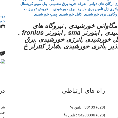
تعرفه خرید برق تضمینی
پنل مونو کریستال
باتری ژل
تامین برق ماینرها برق خورشیدی
فروش تجهیزات
روگاهی برق خورشیدی
کابل خورشیدی
پمپ خورشیدی
روش
خور
مگاواتی خورشیدی , نیروگاه های
9
خورشیدی , اینورتر سه فاز خورشیدی , اینورتر sma , اینورتر fronius .
دی , پنل خورشیدی ,انرژی خورشیدی ,برق
یر ,باتری خورشیدی ,شارژ کنترلر خ
راه های ارتباطی
در
(026) 36133
: تلفن
شرکت
(026) 34208006
: تلفن
شرک