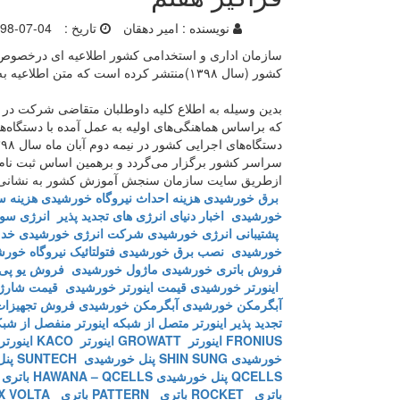
نویسنده :
امیر دهقان
تاریخ :
98-07-04
سازمان اداری و استخدامی کشور اطلاعیه ای درخصوص ب
کشور (سال ۱۳۹۸)منتشر کرده است که متن اطلاعیه به شرح زیر است:
بدین وسیله به اطلاع کلیه داوطلبان متقاضی شرکت در 
که براساس هماهنگی‌های اولیه به عمل آمده با دستگاه
سراسر کشور برگزار می‌گردد و برهمین اساس ثبت نام 
ازطریق سایت سازمان سنجش آموزش کشور به نشانی: www.sanjesh.org صورت خواهد پذیرف
برق خورشیدی
هزینه احداث نیروگاه خورشیدی
هزینه س
خورشیدی
اخبار دنیای انرژی های تجدید پذیر
انرژی سول
پشتیبانی انرژی خورشیدی
شرکت انرژی خورشیدی
خدم
خورشیدی
نصب برق خورشیدی
فتولتائیک
نیروگاه خور
فروش باتری خورشیدی
ماژول خورشیدی
فروش یو پی
اینورتر خورشیدی
قیمت اینورتر خورشیدی
قیمت شارژ 
آبگرمکن خورشیدی
آبگرمکن خورشیدی
فروش تجهیزات
تجدید پذیر
اینورتر متصل از شبکه
اینورتر منفصل از شب
FRONIUS
اینورتر GROWATT
اینورتر KACO
اینورتر BB
خورشیدی SHIN SUNG
پنل خورشیدی SUNTECH
پنل 
QCELLS
پنل خورشیدی HAWANA – QCELLS
باتری T
باتری ROCKET
باتری PATTERN
باتری MX VOLTA