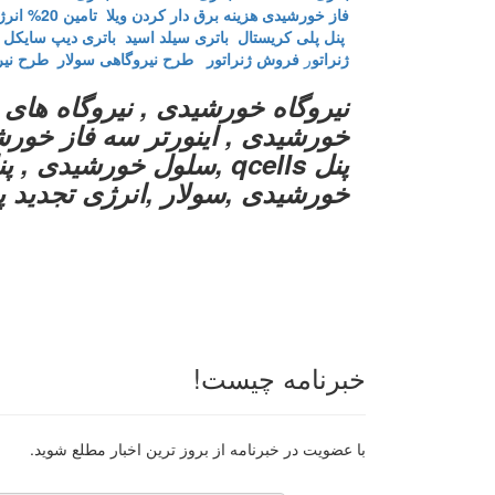
فاز خورشیدی
هزینه برق دار کردن ویلا
تامین 20% انرژی ارگان های دولتی
پنل پلی کریستال
باتری سیلد اسید
باتری دیپ سایکل
ژنراتو
ر
فروش ژنراتور
طرح نیروگاهی سولار
طرح نی
نیروگاه خورشیدی , نیروگاه های 
پنل qcells ,سلول خورشی
خورشیدی ,سولار ,انرژی تجدید پذ
خبرنامه چیست!
با عضویت در خبرنامه از بروز ترین اخبار مطلع شوید.
رایانامه