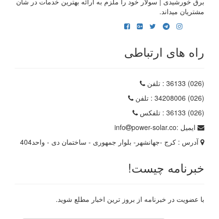
برق خورشیدی | سولار خود را ملزم به ارائه بهترین خدمات در شاًن
مشتریان میداند.
راه های ارتباطی
(026) 36133
: تلفن
(026) 34208006
: تلفن
(026) 36133
: تلفکس
ایمیل :
power-solar.co
info
آدرس :
کرج -جهانشهر- بلوار جمهوری - ساختمان دی - واحد404
خبرنامه چیست!
با عضویت در خبرنامه از بروز ترین اخبار مطلع شوید.
رایانامه