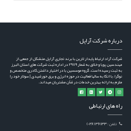
درباره شرکت آراپل
شرکت آراد ارتباط پایدار لارین با برند تجاری آراپل متشکل از جمعی از
مهندسین پویا و خلاق به شمار 29119 در اداره ثبت شرکت های استان البرز
به ثبت رسیده است. گروه موسسین با در اختیار داشتن کادری متخصص و
نوگرا، با اتکا به سالها فعالیت در حوزه انرژی و برق خورشیدی | سولار خود را
ملزم به ارائه بهترین خدمات در شاًن مشتریان میداند.
راه های ارتباطی
: تلفن
(026) 36133