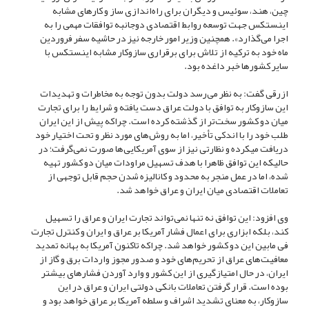
چین، هند، سوئیس و دیگران برای راه‌اندازی ساز و کار‌های مشابه
اینستکس جهت توسعه روابط اقتصادی دوجانبه توافقات مهمی را به
اجرا می‌گذارد». همچنین وزیر امور خارجه نیز در حاشیه سفر فروردین
ماه خود به ترکیه از تلاش برای برقراری سازوکار مشابه اینستکس با
سایر کشور‌ها خبر داغده بود.
ازرقی گفت: به نظر می‌رسد دولت بدون توجه به مخاطرات و تهدیدات
این سازوکار به توافق با دولت عراق دست یافته و شرایط را برای تجارت
میان دو کشور سخت‌تر از گذشته کرده است. چراکه پیش از این ایران
طلب خود را با اندکی تأخیر، اما به روش‌های مورد نظر و تحت اختیار خود
دریافت می‎کرده و نظارتی نیز از سوی آمریکایی‌ها صورت نمی‌گرفت؛ در
حالیکه این توافق ظاهرا با هدف تسهیل مراودات میان دو کشور تهیه
شده، اما در عمل منجر به محدود و کانالیزه شدن حجم قابل توجهی از
تعاملات اقتصادی میان ایران و عراق خواهد شد.
وی افزود: این توافق نه تنها نمی‌تواند تجارت ایران و عراق را تسهیل
کند، بلکه ابزاری برای اعمال فشار آمریکا بر عراق و ایران و کنترل تجارت
فی مابین این دو کشور خواهد شد. چراکه تاکنون آمریکا به بهانه تمدید
معافیت‌های عراق از تحریم‌های خود و صدور مجوز واردات برق و گاز از
ایران، در حال امتیازگیری از این کشور و وارد آوردن فشار‌های بیشتر
بوده است. قرار گرفتن تعاملات بانکی دولتی ایران و عراق در این
سازوکار، به معنای تشدید اشراف و سلطه آمریکا بر عراق خواهد بود و