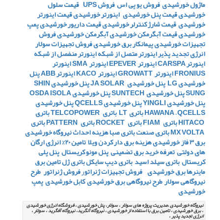
ماژول خورشیدی
فروش یو پی اس
فروش UPS
قیمت سلول
خورشیدی
قیمت پنل خورشیدی
اینورتر خورشیدی
قیمت اینورتر
خورشیدی
قیمت شارژ کنترلر خورشیدی
قیمت داریور خورشیدی
پمپ
خورشیدی
قیمت آبگرمکن خورشیدی
آبگرمکن خورشیدی
فروش
تجهیزات خورشیدی
پیمانکار برق خورشیدی
فروش تجهیزات سولار
انرژی تجدید پذیر
اینورتر متصل از شبکه
اینورتر منفصل از شبکه
اینورتر CARSPA
اینورتر EPEVER
اینورتر SMA
اینورتر
FRONIUS
اینورتر GROWATT
اینورتر KACO
اینورتر ABB
پنل
خورشیدی LG
پنل خورشیدی JA SOLAR
پنل خورشیدی SHIN
SUNG
پنل خورشیدی SUNTECH
پنل خورشیدی OSDA ISOLA
پنل خورشیدی YINGLI
پنل خورشیدی QCELLS
پنل خورشیدی
HAWANA – QCELLS
باتری LT
باتری TELCOPOWER
باتری
HITACO
باتری FIAM
باتری ROCKET
باتری PATTERN
باتری
MX VOLTA
باتری صنعت
باتری صبا
هزینه احداث نیروگاه خورشیدی
برق 3 فاز خورشیدی
هزینه برق دار کردن ویلا
تامین 20% انرژی ارگان
های دولتی
تعرفه خرید برق تضمینی
پنل مونو کریستال
پنل پلی
کریستال
باتری سیلد اسید
باتری دیپ سایکل
باتری ژل
تامین برق
ماینرها برق خورشیدی
فروش تجهیزات ژنراتو
ر
فروش ژنراتور
طرح
نیروگاهی سولار
طرح نیروگاهی برق خورشیدی
کابل خورشیدی
پمپ
خورشیدی
نیروگاه خورشیدی ،مدیریت پروژه های سولار ، سولار، پنل خورشیدی ، فروشگاه انرژِی خورشیدی
، برق خورشیدی ، تامین برق با استفاده از خورشیدی ، نیروگاه آنگرید، نیروگاه آفگرید ، سولار ،
انرژی تجدید پذیر ،