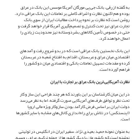
به گفته ازرقی، بانک جی‌پی مورگان آمریکا موسس این بانک در عراق
بوده و هم اکنون نظارت و اشراف کاملی بر تعاملات این بانک عراقی دارد.
روشن است که نظارت بر نحوه پرداخت مطالبات ایران از سوی بانک
تجارت عراق نیز تحت کنترل و تصمیم‌گیری آمریکا قرار خواهد گرفت و
حتی در خصوص تأمین کالا‌های بشردوستانه نیز محدودیت زیادی را
اعمال خواهند کرد.
این بانک نخستین بانک عراقی است که در بدو شروع رفت و آمد‌های
اقتصادی میان عراق و عربستان، اقدام به افتتاح شعبه در عربستان
کرده و مقدمات تسهیل تعاملات بانکی و اقتصادی میان دو کشور را
فراهم آورده است.
نظارت آمریکایی‌ترین بانک عراق بر تجارت با ایران
در این میان کارشناسان بر این باورند که هر چند طراحی این ساز و کار
تحت نظر و توافق طرف‌های آمریکایی صورت گرفته، اما به نظر می‌رسد
دولت ایران بر اساس فرض کارآمد بودن سازوکار ویژه مالی اروپا
(اینستکس) در تلاش برای راه‌اندازی کانال‌های مشابه با سایر کشور‌ها
است.
به عنوان نمونه حمید بعیدی نژاد، سفیر ایران در انگلیس در توئیتی
نوشته است که «کشورمان با دیگر کشور‌ها از جمله ترکیه، عراق، روسیه،