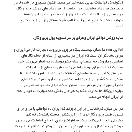
آنگونه که توافقات نهایی شده خبر می‌دهد، اکنون مسیری باز شده تا در
قالب یک قرارداد مشخص، پول حاصل از قرارداد‌های دولتی برق و گاز،
در حسابی نزد بانک تجارت عراق واریز شده و در مقابل، ایران فقط
بتواند معادل دیناری این رقم، اقلام بشردوستانی از عراق خریداری
کند.
سایه روشن توافق ایران و عراق بر سر تسویه پول برق و گاز.
اما این همه داستان نیست، بلکه مروری بر پرونده تجارت خارجی ایران و
عراق نشانگر آن است که ایران در بسیاری از اقلام از جمله کالا‌های
اساسی و دارو که به اصطلاح، اقلام بشردوستانه به شمار می‌روند، خود
صادرکننده به عراق بوده و اقلامی که بخش عمده‌ای از صادرات
غیرنفتی کشور را ظرف ماه‌های گذشته به خود اختصاص داده، اتفاقا
صادرات به کشور عراق بوده است که جزئیات آن، متمرکز بر کالا‌های
مصرفی مورد نیاز مردم است؛ ضمن اینکه عراق نه تنها صنعتی برای
تولید این کالا‌ها ندارد، بلکه به هر حال بخش عمده واردات خود را هم
از ایران انجام می‌دهد.
در این میان، کارشناسان بر این باورند که ایران به توافقی با عراق برای
تسویه طلب برق و گاز خود از از این کشور دست یافته که نه تنها
مشکلی را حل نمی‌کند؛ بلکه مخاطرات زیادی را برای تعاملات فی ما بین
دو کشور به دنبال خواهد آورد؛ چراکه این ساز و کار تحت اشراف آمریکا
بوده و به ابزاری برای اعمال فشار‌های بیشتر بر ایران و عراق نیز تبدیل