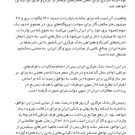
خواهد شد.
واقعیت آن است که عراق سالانه با واردات حدود ۱۴۰۰ مگاوات برق و ۲۸
میلیون متر مکعب گاز برای سوخت نیروگاه‌های برق، در مجموع حدود یک
سوم کمبود برق خود را از ایران تأمین می‌کند؛ به نحوی که این واردات،
حدود ۵ میلیارد دلار برآورد می‌شود و در سال‌های اخیر، به دلیل اعمال
تحریم‌های آمریکا و همراهی بانک مرکزی این کشور با این تحریم‌ها بر
علیه ایران، مبالغ ناشی از صادرات برق و گاز ایران، به سختی به کشور
منتقل شده است.
در این راستا، بانک مرکزی ایران پس از انجام مذاکرات با طرف‌های
عراقی، اواخر سال گذشته و در جریان سفر عبدالناصر همتی به عراق، بر
سر ساز و کاری برای تسویه این طلب به توافق رسیدند که بر اساس
اظهارات مطرح شده از سوی دو طرف، این توافق با هدف تسریع در
پرداخت مطالبات ایران از سوی دولت عراق صورت گرفته است.
رئیس کل بانک مرکزی، آن روز‌ها و درست بعد از نهایی شدن این توافق،
با اشاره به اینکه روابط پولی و بانکی ایران و عراق در قالب یورو و دینار
خواهد بود، از رفع موانع پرداخت بدهی‌های طرف عراقی که مربوط به
واردات برق و گاز از ایران است، خبر داد؛ اما آن زمان، هیچ اطلاعاتی از
این توافق، منتشر نشد و حال پس از گذشت ماهها، خبر‌های بیشتری از
جزئیات این توافق منتشر شده که نگرانی‌های زیادی را به همراه آورده