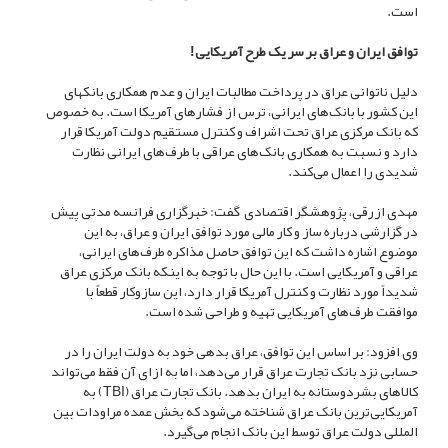
است.
توافق ایران و عراق بر سر یک طرح آمریکایی!
دلیل ناتوانی عراق در پرداخت مطالبات ایران و عدم همکاری بانک‎های
این کشور با بانک‌های ایرانی، ترس از فشار‌های آمریکا است. به خصوص
که بانک مرکزی عراق تحت اشراف و کنترل مستقیم دولت آمریکا قرار
دارد و نسبت به همکاری بانک‌های عراقی با طرف‌های ایرانی نظارت
شدیدی را اعمال می‌کند.
مهدی ازرقی، پژوهشگر اقتصادی گفت: خبرگزاری فرانسه مدتی پیش
در گزارشی درباره ساز و کار مالی مورد توافق ایران و عراق، به این
موضوع اشاره داشت که این توافق حاصل مذاکره طرف‌های ایرانی،
عراقی و آمریکایی است. با این حال با توجه به اینکه بانک مرکزی عراق
شدیداً مورد نظارت و کنترل آمریکا قرار دارد، این سازوکار قطعاً با
موافقت طرف‌های آمریکایی تهیه و طراحی شده است.
وی افزود: بر اساس این توافق، عراق بدهی خود به دولت ایران را در
حسابی نزد بانک تجارت عراق قرار می‌دهد، اما به ازای آن فقط می‌تواند
کالا‌های بشردوستانه به ایران بدهد. بانک تجارت عراق (TBI) به
آمریکایی‌ترین بانک عراق شناخته می‌شود که بخش عمده مراودات بین
المللی دولت عراق توسط این بانک انجام می‌گیرد.