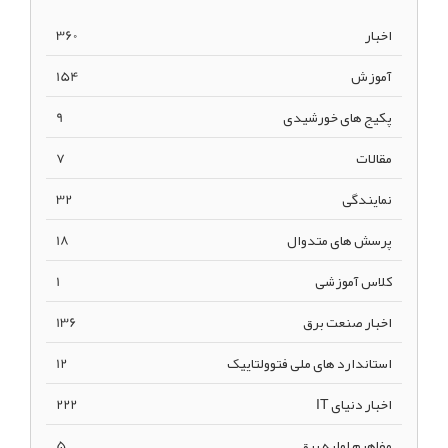
اخبار
360
آموزش
154
پکیج های خورشیدی
9
مقالات
7
نمایندگی
32
پرسش های متدوال
18
کلاس آموزشی
1
اخبار صنعت برق
136
استاندارد های ملی فتوولتاییک
12
اخبار دنیای IT
222
مفاهیم اولیه برق
5