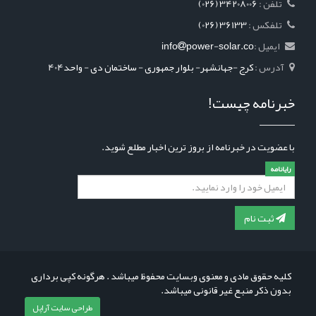
: تلفن
(026) 34208006
: تلفکس
(026) 36133
ایمیل :
power-solar.co
info
آدرس :
کرج -جهانشهر- بلوار جمهوری - ساختمان دی - واحد404
خبرنامه چیست!
با عضویت در خبرنامه از بروز ترین اخبار مطلع شوید.
رایانامه
ثبت نام
کلیه حقوق مادی و معنوی وبسایت محفوظ میباشد . هرگونه کپی برداری
بدون ذکر منبع غیر قانونی میباشد.
طراحی سایت آراپل