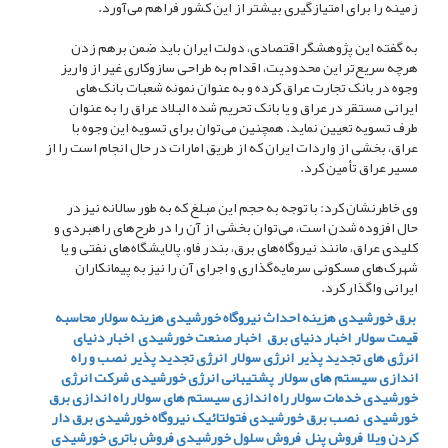
زمینه را برای امتیازگیری بیشتر از این کشور فراهم می‌آورد.
به گفته این پژوهشگر اقتصادی، دولت ایران باید ضمن برهم زدن
هرچه سریع‌تر این محدودیت، اقدام به طراحی سازوکاری غیر از واریز
وجوه در بانک تجارت عراق کرده و به عنوان نمونه شعبات بانک‌های
ایرانی مستقر در عراق و یا بانک تحریم شده البلاد عراق را به عنوان
طرف تسویه تعیین نماید. همچنین می‌توان برای تسویه این وجوه با
عراق، بخشی از واردات ایران که از طریق امارات در حال انجام است را از
مسیر عراق تأمین کرد.
وی خاطرنشان کرد: با توجه به حجم این مبلغ که به طور سالانه نیز در
حال افزوده شدن است، می‌توان بخشی از آن را در طرح‌های راهبردی و
کلیدی عراق، مانند نیروگاه‌های برق، بندر فاو، پالایشگاه‌های نفتی و یا
شهرک‌های مسکونی سرمایه‌گذاری و اجرای آن را نیز به پیمانکاران
ایرانی واگذار کرد.
برق خورشیدی
هزینه احداث نیروگاه خورشیدی
هزینه سولار
محاسبه
قیمت سولار
اخبار دنیای برق
اخبار صنعت خورشیدی
اخبار دنیای
انرژی های تجدید پذیر
انرژی سولار
انرژی تجدید پذیر
نصب و راه
اندازی سیستم های سولار
پشتیبانی انرژی خورشیدی
شرکت انرژی
خورشیدی
خدمات سولار
راه اندازی سیستم های سولار
راه اندازی برق
خورشیدی
نصب برق خورشیدی
فتولتائیک
نیروگاه خورشیدی
برق دار
کردن ویلا
فروش پنل
فروش سلول خورشیدی
فروش باتری خورشیدی