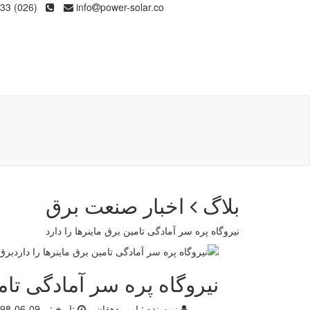
(026) 36133
info
power-solar.co
بلاگ
اخبار صنعت برق
نیروگاه پره سر آمادگی تامین برق ماینرها را دارد
نیروگاه پره سر آمادگی تامی
نویسنده :
امیر دهقان
تاریخ :
98-06-09