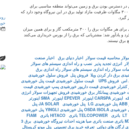
 در دسترس بودن برق و زمین می‌تواند منطقه مناسبی برای
احداث مزارع ارز رمز باشد. در حال حاضر حدود ۲۰۰ تا ۳۰۰ مگاوات ظرفیت مازاد تولید برق در این نیروگاه وجود دارد که
روش
ر گیرد.
خور
9
مدیرعامل نیروگاه پره سر، میزان مصرف سوخت گازی برای هر مگاوات برق را ۳۰۰ مترمکعب گاز و برای همین میزان
۳۰۰ لیتر گازوئیل عنوان کرد و یادآور شد: مشتریانی که برق را از بورس خریداری می‌کنند
 برق نیستند.
ولار
محاسبه قیمت سولار
اخبار دنیای برق
اخبار صنعت
ار
انرژی تجدید پذیر
نصب و راه اندازی سیستم های سولار
ات سولار
راه اندازی سیستم های سولار
راه اندازی برق
شیدی
برق دار کردن ویلا
فروش پنل
فروش سلول خورشیدی
 اس
فروش UPS
قیمت سلول خورشیدی
قیمت پنل خورشیدی
کنترلر خورشیدی
قیمت داریور خورشیدی
پمپ خورشیدی
قیمت
 خورشیدی
پیمانکار برق خورشیدی
فروش تجهیزات سولار
انرژی
که
اینورتر CARSPA
اینورتر EPEVER
اینورتر SMA
اینورتر
A
پنل خورشیدی LG
پنل خورشیدی JA SOLAR
پنل
خورشیدی OSDA ISOLA
پنل خورشیدی YINGLI
پنل خورشیدی
L
باتری TELCOPOWER
باتری HITACO
باتری FIAM
باتری صنعت
باتری صبا
هزینه احداث نیروگاه خورشیدی
برق 3
تعرفه خرید برق تضمینی
پنل مونو کریستال