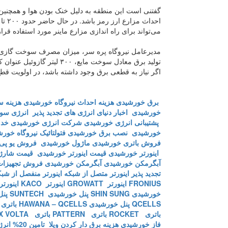
گفتنی است این منطقه به دلیل خنک بودن هوا و همچنین
می‌تواند برای راه اندازی مزارع ماینر مورد استفاده قرا
تولید برق معادل سوخت مایع، 
اگر نیاز به قطعی برق وجود داشته باشد، در اولویت قطع
برق خورشیدی
هزینه احداث نیروگاه خورشیدی
هزینه س
خورشیدی
اخبار دنیای انرژی های تجدید پذیر
انرژی سول
پشتیبانی انرژی خورشیدی
شرکت انرژی خورشیدی
خدم
خورشیدی
نصب برق خورشیدی
فتولتائیک
نیروگاه خور
فروش باتری خورشیدی
ماژول خورشیدی
فروش یو پی
اینورتر خورشیدی
قیمت اینورتر خورشیدی
قیمت شارژ 
آبگرمکن خورشیدی
آبگرمکن خورشیدی
فروش تجهیزات
تجدید پذیر
اینورتر متصل از شبکه
اینورتر منفصل از شب
FRONIUS
اینورتر GROWATT
اینورتر KACO
اینورتر BB
خورشیدی SHIN SUNG
پنل خورشیدی SUNTECH
پنل 
QCELLS
پنل خورشیدی HAWANA – QCELLS
باتری T
باتری ROCKET
باتری PATTERN
باتری MX VOLTA
فاز خورشیدی
هزینه برق دار کردن ویلا
تامین 20% انرژی ارگان های دولتی