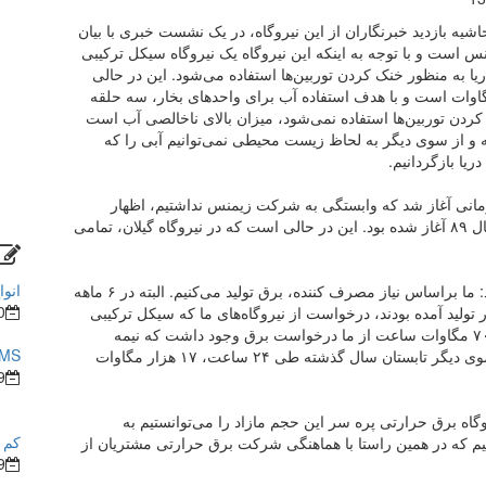
شیه بازدید خبرنگاران از این نیروگاه، در یک نشست خبری با بیان
است و با توجه به اینکه این نیروگاه یک نیروگاه سیکل ترکیبی
، گفت: از آب دریا به منظور خنک کردن توربین‌ها استفاده می‌شود. این در حالی
ه کلاس توربین‌ها «ای» با ظرفیت اسمی ۱۶۰ مگاوات است و با هدف استفاده آب برای واحد‌های بخار، سه حلقه
ردن توربین‌ها استفاده نمی‌شود، میزان بالای ناخالصی آب است
ه و از سوی دیگر به لحاظ زیست محیطی نمی‌توانیم آبی را که
زمانی آغاز شد که وابستگی به شرکت زیمنس نداشتیم، اظهار
داشت: انتقال فناوری برای ساخت چنین نیروگاهی از سال ۸۹ آغاز شده بود. این در حالی است که در نیروگاه گیلان، تمامی
انوا
امیریان در ارتباط با میزان تولید این نیروگاه، تصریح کرد: ما براساس نیاز مصرف کننده، برق تولید می‌کنیم. البته در ۶ ماهه
0
 تولید آمده بودند، درخواست از نیروگاه‌های ما که سیکل ترکیبی
است ۱۰ درصد کاهش داشت. به عبارتی دیگر هر سال ۷۰ مگاوات ساعت از ما درخواست برق وجود داشت که نیمه
BMS در ساختما
نخست امسال به ۶۰۰ مگاوات ساعت تقلیل یافت. از سوی دیگر تابستان سال گذشته طی ۲۴ ساعت، ۱۷ هزار مگاوات
9
وگاه برق حرارتی پره سر این حجم مازاد را می‌توانستیم به
کم ش
م که در همین راستا با هماهنگی شرکت برق حرارتی مشتریان از
9