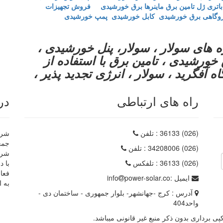
باتری ژل
تامین برق ماینرها برق خورشیدی
فروش تجهیزات
روگاهی برق خورشیدی
کابل خورشیدی
پمپ خورشیدی
 های سولار ، سولار، پنل خورشیدی ،
خورشیدی ، تامین برق با استفاده از
ه آفگرید ، سولار ، انرژی تجدید پذیر ،
راه های ارتباطی
در
(026) 36133
: تلفن
شرکت
(026) 34208006
: تلفن
شرک
(026) 36133
: تلفکس
با د
فعا
ایمیل :
power-solar.co
info
به ا
آدرس :
کرج -جهانشهر- بلوار جمهوری - ساختمان دی -
واحد404
 برداری بدون ذکر منبع غیر قانونی میباشد.