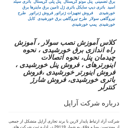
برق تضمینی
پنل مونو کریستال
پنل پلی کریستال
باتری سیلد
اسید
باتری دیپ سایکل
باتری ژل
تامین برق ماینرها برق
خورشیدی
فروش تجهیزات ژنراتو
ر
فروش ژنراتور
طرح
نیروگاهی سولار
طرح نیروگاهی برق خورشیدی
کابل
خورشیدی
پمپ خورشیدی
کلاس آموزش نصب سولار ، آموزش
راه اندازی برق خورشیدی ، نحوه
چیدمان پنل، نحوه اتصالات
اینورترهای ، فروش پنل خورشیدی ،
فروش اینورتر خورشیدی ،فروش
باتری خورشیدی، فروش شارژ
کنترلر
درباره شرکت آراپل
شرکت آراد ارتباط پایدار لارین با برند تجاری آراپل متشکل از جمعی
از مهندسین پویا و خلاق به شمار 29119 در اداره ثبت شرکت های