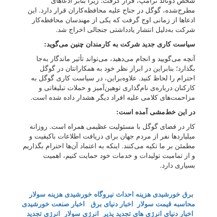
شخص دونالد ترامپ، قرار گرفت؛ زیرا بنابر ادعاهای
مطرح‌شده، گوگل در جناح علیه محافظه‌کاران قرار دارد. این
ادعاها از زمانی اوج گرفت که یکی از مهندسان محافظه‌کار
شرکت به‌دلیل انتشار یادداشتی جنجالی اخراج شد.
سیاست کاری جدید شرکت به کارمندان چنین می‌گوید:
آنچه می‌گویید و انجام می‌دهید، می‌تواند تأثیر ماندگار به‌جا
بگذارد؛ بنابراین در ابراز نظر خود به همکارانتان در گوگل
احترام را لحاظ کنید. علاوه‌بر‌این، در سیاست کاری گوگل به
کارکنان درباره‌ی نام‌گذاری توهین‌آمیز و حملات تبلیغاتی و
مزاحمت‌های کلامی علیه افراد دیگر هشدار داده شده است.
در این خط‌مشی آمده است:
کار در فضای گوگل با مسئولیت عظیمی همراه است. روزانه
میلیاردها نفر از مردم جهان برای دریافت اطلاعات باکیفیت و
مطمئن بر ما تکیه می‌کنند. اینکه به اعتماد آن‌ها احترام بگذاریم
و از تمامیت تولیدات و خدمات خود حمایت کنیم، اهمیت
بسیاری دارد.
برق خورشیدی
هزینه احداث نیروگاه خورشیدی
هزینه سولار
محاسبه قیمت سولار
اخبار دنیای برق
اخبار صنعت خورشیدی
اخبار دنیای انرژی های تجدید پذیر
انرژی سولار
انرژی تجدید