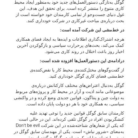
گوگل به‌تازگی دستورالعمل‌های جدید خود به‌منظور ایجاد محیط
کاری متنوع را منتشر کرده است. برای تحقق این هدف، این
غول دنیای جست‌وجو از تمامی کارمندان خود خواسته است از
بحث درباره‌ی مباحث غیرکاری در شرکت خودداری کنند.
در خط‌مشی این شرکت آمده است:
هرچه اشتراک‌گذاری اطلاعات و ایده‌ها به ایجاد فضای همکاری
کمک می‌کند، بحث‌های پرحرارت سیاسی و بازگوکردن آخرین
اخبار روز باعث اختلال در روند کاری می‌شود.
درادامه‌ی این دستورالعمل‌ها افزوده شده است:
از گفت‌وگوهای مختل‌کننده‌ی محیط کار یا نقض‌کننده‌ی
خط‌مشی‌ فضای کاری گوگل خودداری کنید.
گوگل به‌دنبال اعتراض‌های مختلف کارکنانش درباره‌ی
موضوعاتی مانند اذیت و آزار در محیط کار و پروژه‌های مربوط
به دولت چین و پنتاگون، قوانین جدیدی وضع کرده و در واکنشی
سیاسی، به همکاری خود با هر دو دولت پایان داده است.
کارمندان سابق گوگل قوانین جدید را نوعی تهدید علیه
کنشگربودن افراد در گوگل تلقی کرده‌اند. این در حالی است
که یکی از شعارهای شناخته‌شده در این شرکت Don't be evil
به‌معنای «شرور نباش» است. یکی از مهندسان سابق گوگل در
توییتی با عنوان «پایان یک دوران در گوگل» گفته است: