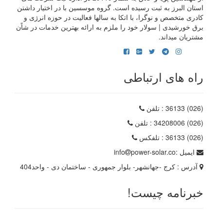
استان البرز به ثبت رسیده است. گروه موسسین با در اختیار داشتن
کادری متخصص و نوگرا، با اتکا به سالها فعالیت در حوزه انرژی و
برق خورشیدی | سولار خود را ملزم به ارائه بهترین خدمات در شاًن
مشتریان میداند.
راه های ارتباطی
(026) 36133
: تلفن
(026) 34208006
: تلفن
(026) 36133
: تلفکس
ایمیل :
power-solar.co
info
آدرس :
کرج -جهانشهر- بلوار جمهوری - ساختمان دی - واحد404
خبرنامه چیست!