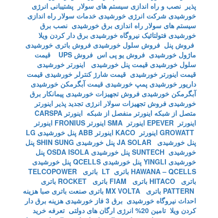
پذیر
نصب و راه اندازی سیستم های سولار
پشتیبانی انرژی
خورشیدی
شرکت انرژی خورشیدی
خدمات سولار
راه اندازی
سیستم های سولار
راه اندازی برق خورشیدی
نصب برق
خورشیدی
فتولتائیک
نیروگاه خورشیدی
برق دار کردن ویلا
فروش پنل
فروش سلول خورشیدی
فروش باتری خورشیدی
ماژول خورشیدی
فروش یو پی اس
فروش UPS
قیمت
سلول خورشیدی
قیمت پنل خورشیدی
اینورتر خورشیدی
قیمت اینورتر خورشیدی
قیمت شارژ کنترلر خورشیدی
قیمت
داریور خورشیدی
پمپ خورشیدی
قیمت آبگرمکن خورشیدی
آبگرمکن خورشیدی
فروش تجهیزات خورشیدی
پیمانکار برق
خورشیدی
فروش تجهیزات سولار
انرژی تجدید پذیر
اینورتر
متصل از شبکه
اینورتر منفصل از شبکه
اینورتر CARSPA
اینورتر EPEVER
اینورتر SMA
اینورتر FRONIUS
اینورتر
GROWATT
اینورتر KACO
اینورتر ABB
پنل خورشیدی LG
پنل خورشیدی JA SOLAR
پنل خورشیدی SHIN SUNG
پنل
خورشیدی SUNTECH
پنل خورشیدی OSDA ISOLA
پنل
خورشیدی YINGLI
پنل خورشیدی QCELLS
پنل خورشیدی
HAWANA – QCELLS
باتری LT
باتری TELCOPOWER
باتری HITACO
باتری FIAM
باتری ROCKET
باتری
PATTERN
باتری MX VOLTA
باتری صنعت
باتری صبا
هزینه
احداث نیروگاه خورشیدی
برق 3 فاز خورشیدی
هزینه برق دار
کردن ویلا
تامین 20% انرژی ارگان های دولتی
تعرفه خرید