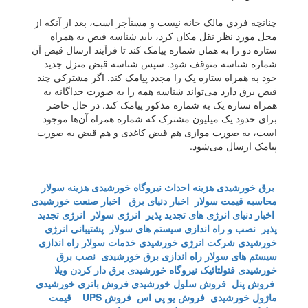
چنانچه فردی مالک خانه نیست و مستأجر است، بعد از آنکه از
محل مورد نظر نقل مکان کرد، باید شناسه قبض به همراه
ستاره دو را به همان شماره پیامک کند تا فرآیند ارسال قبض آن
شماره شناسه متوقف شود. سپس شناسه قبض منزل جدید
خود به همراه ستاره یک را مجدد پیامک کند. اگر مشترکی چند
قبض برق دارد می‌تواند شناسه همه را به صورت جداگانه به
همراه ستاره یک به شماره مذکور پیامک کند. در حال حاضر
برای حدود یک میلیون مشترک که شماره همراه آن‌ها موجود
است، به صورت موازی هم قبض کاغذی و هم قبض به صورت
پیامک ارسال می‌شود.
برق خورشیدی
هزینه احداث نیروگاه خورشیدی
هزینه سولار
محاسبه قیمت سولار
اخبار دنیای برق
اخبار صنعت خورشیدی
اخبار دنیای انرژی های تجدید پذیر
انرژی سولار
انرژی تجدید
پذیر
نصب و راه اندازی سیستم های سولار
پشتیبانی انرژی
خورشیدی
شرکت انرژی خورشیدی
خدمات سولار
راه اندازی
سیستم های سولار
راه اندازی برق خورشیدی
نصب برق
خورشیدی
فتولتائیک
نیروگاه خورشیدی
برق دار کردن ویلا
فروش پنل
فروش سلول خورشیدی
فروش باتری خورشیدی
ماژول خورشیدی
فروش یو پی اس
فروش UPS
قیمت