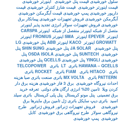
سلول خورشیدی
قیمت پنل خورشیدی
اینورتر خورشیدی
قیمت اینورتر خورشیدی
قیمت شارژ کنترلر خورشیدی
قیمت
داریور خورشیدی
پمپ خورشیدی
قیمت آبگرمکن خورشیدی
آبگرمکن خورشیدی
فروش تجهیزات خورشیدی
پیمانکار برق
خورشیدی
فروش تجهیزات سولار
انرژی تجدید پذیر
اینورتر
متصل از شبکه
اینورتر منفصل از شبکه
اینورتر CARSPA
اینورتر EPEVER
اینورتر SMA
اینورتر FRONIUS
اینورتر
GROWATT
اینورتر KACO
اینورتر ABB
پنل خورشیدی LG
پنل خورشیدی JA SOLAR
پنل خورشیدی SHIN SUNG
پنل
خورشیدی SUNTECH
پنل خورشیدی OSDA ISOLA
پنل
خورشیدی YINGLI
پنل خورشیدی QCELLS
پنل خورشیدی
HAWANA – QCELLS
باتری LT
باتری TELCOPOWER
باتری HITACO
باتری FIAM
باتری ROCKET
باتری
PATTERN
باتری MX VOLTA
باتری صنعت
باتری صبا
هزینه
احداث نیروگاه خورشیدی
برق 3 فاز خورشیدی
هزینه برق دار
کردن ویلا
تامین 20% انرژی ارگان های دولتی
تعرفه خرید
برق تضمینی
پنل مونو کریستال
پنل پلی کریستال
باتری سیلد
اسید
باتری دیپ سایکل
باتری ژل
تامین برق ماینرها برق
خورشیدی
فروش تجهیزات ژنراتو
ر
فروش ژنراتور
طرح
نیروگاهی سولار
طرح نیروگاهی برق خورشیدی
کابل
خورشیدی
پمپ خورشیدی