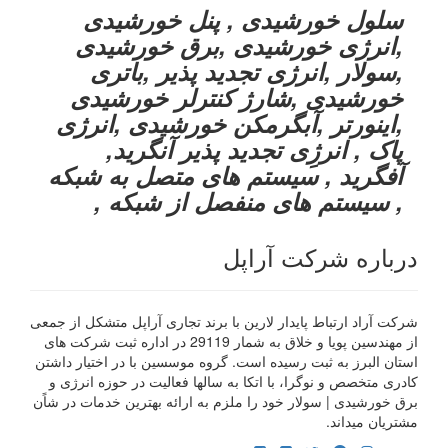
سلول خورشیدی , پنل خورشیدی
,انرژی خورشیدی ,برق خورشیدی
,سولار ,انرژی تجدید پذیر ,باتری
خورشیدی ,شارژ کنترلر خورشیدی
,اینورتر ,آبگرمکن خورشیدی ,انرژی
پاک , انرژِی تجدید پذیر آنگرید,
آفگرید , سیستم های متصل به شبکه
, سیستم های منفصل از شبکه ,
درباره شرکت آراپل
شرکت آراد ارتباط پایدار لارین با برند تجاری آراپل متشکل از جمعی
از مهندسین پویا و خلاق به شمار 29119 در اداره ثبت شرکت های
استان البرز به ثبت رسیده است. گروه موسسین با در اختیار داشتن
کادری متخصص و نوگرا، با اتکا به سالها فعالیت در حوزه انرژی و
برق خورشیدی | سولار خود را ملزم به ارائه بهترین خدمات در شاًن
مشتریان میداند.