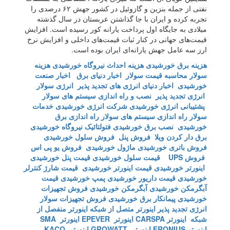
نفتی از جمله بنزین و گازوئیل در کشور جهش ۶۲ درصدی را
تجربه کرده و ایران با جا گذاشتن عربستان در سال گذشته
میلادی به جایگاه اول پرداخت یارانه کور رسیده است. افزایش
قیمت‌های جهانی در کنار ثبات قیمت‌های داخلی و افزایش نرخ
ارز سه عامل جهش یارانه‌ای ایران بوده است.
هزینه برق خورشیدی
هزینه احداث نیروگاه خورشیدی
هزینه
سولار
محاسبه قیمت سولار
اخبار دنیای برق
اخبار صنعت
خورشیدی
اخبار دنیای انرژی های تجدید پذیر
انرژی سولار
انرژی تجدید پذیر
نصب و راه اندازی سیستم های سولار
پشتیبانی انرژی خورشیدی
شرکت انرژی خورشیدی
خدمات
سولار
راه اندازی سیستم های سولار
راه اندازی برق
خورشیدی
نصب برق خورشیدی
فتولتائیک
نیروگاه خورشیدی
برق دار کردن ویلا
فروش پنل
فروش سلول خورشیدی
فروش باتری خورشیدی
ماژول خورشیدی
فروش یو پی اس
فروش UPS
قیمت سلول خورشیدی
قیمت پنل خورشیدی
اینورتر خورشیدی
قیمت اینورتر خورشیدی
قیمت شارژ کنترلر
خورشیدی
قیمت داریور خورشیدی
پمپ خورشیدی
قیمت
آبگرمکن خورشیدی
آبگرمکن خورشیدی
فروش تجهیزات
خورشیدی
پیمانکار برق خورشیدی
فروش تجهیزات سولار
انرژی تجدید پذیر
اینورتر متصل از شبکه
اینورتر منفصل از
شبکه
اینورتر CARSPA
اینورتر EPEVER
اینورتر SMA
اینورتر FRONIUS
اینورتر GROWATT
اینورتر KACO