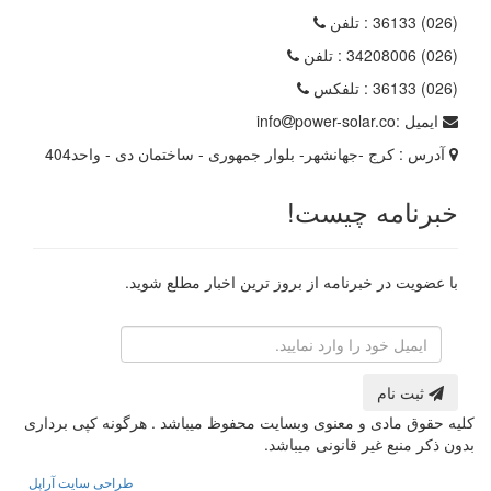
(026) 36133
: تلفن
(026) 34208006
: تلفن
(026) 36133
: تلفکس
ایمیل :
power-solar.co
info
آدرس :
کرج -جهانشهر- بلوار جمهوری - ساختمان دی - واحد404
خبرنامه چیست!
با عضویت در خبرنامه از بروز ترین اخبار مطلع شوید.
رایانامه
ثبت نام
کلیه حقوق مادی و معنوی وبسایت محفوظ میباشد . هرگونه کپی برداری
بدون ذکر منبع غیر قانونی میباشد.
طراحی سایت آراپل