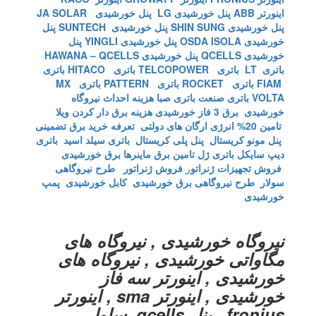
اینورتر ABB
پنل خورشیدی LG
پنل خورشیدی JA SOLAR
پنل خورشیدی SHIN SUNG
پنل خورشیدی SUNTECH
پنل
خورشیدی OSDA ISOLA
پنل خورشیدی YINGLI
پنل
خورشیدی QCELLS
پنل خورشیدی HAWANA – QCELLS
باتری LT
باتری TELCOPOWER
باتری HITACO
باتری
FIAM
باتری ROCKET
باتری PATTERN
باتری MX
VOLTA
باتری صنعت
باتری صبا
هزینه احداث نیروگاه
خورشیدی
برق 3 فاز خورشیدی
هزینه برق دار کردن ویلا
تامین 20% انرژی ارگان های دولتی
تعرفه خرید برق تضمینی
پنل مونو کریستال
پنل پلی کریستال
باتری سیلد اسید
باتری
دیپ سایکل
باتری ژل
تامین برق ماینرها برق خورشیدی
فروش تجهیزات ژنراتو
ر
فروش ژنراتور
طرح نیروگاهی
سولار
طرح نیروگاهی برق خورشیدی
کابل خورشیدی
پمپ
خورشیدی
نیروگاه خورشیدی , نیروگاه های
مگاواتی خورشیدی , نیروگاه های
خورشیدی , اینورتر سه فاز
خورشیدی , اینورتر sma , اینورتر
fronius . پنل qcells ,سلول