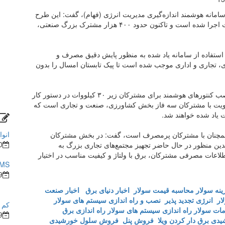
امانه هوشمند اندازه‌گیری مدیریت انرژی (فهام)، گفت: این طرح
در چند سال اخیر برای مشترکان بزرگ بالای ۳۰ کیلووات اجرا شده است و تاکنون حدود ۴۰۰ هزار مشترک بزرگ صنعتی،
استفاده از سامانه یاد شده به منظور پایش دقیق مصرف و
جاری و اداری موجب شده است تا پیک تابستان امسال را بدون
وی با اشاره به اینکه در مرحله دوم اجرای این طرح، نصب کنتور‌های هوشمند برای مشترکان زیر ۳۰ کیلووات در دستور کار
اولویت با مشترکان سه فاز بخش کشاورزی، صنعت و تجاری است که
 یاد شده خواهند شد.
انوا
ند همچنان با مشترکان پرمصرف است، گفت: در بخش مشترکان
0
بدین منظور در حال حاضر تجهیز مجتمع‌های تجاری بزرگ به
طلاعات مصرفی مشترکان، برق با ولتاژ و کیفیت مناسب در اختیار
BMS در ساختما
9
ینه سولار
محاسبه قیمت سولار
اخبار دنیای برق
اخبار صنعت
ار
انرژی تجدید پذیر
نصب و راه اندازی سیستم های سولار
کم ش
ات سولار
راه اندازی سیستم های سولار
راه اندازی برق
9
شیدی
برق دار کردن ویلا
فروش پنل
فروش سلول خورشیدی