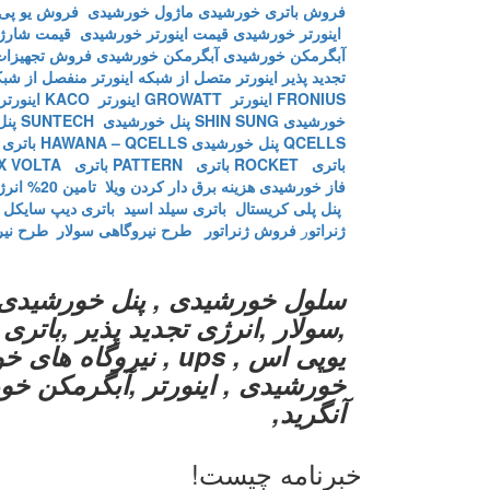
فروش باتری خورشیدی
ماژول خورشیدی
فروش یو پی
اینورتر خورشیدی
قیمت اینورتر خورشیدی
قیمت شارژ 
آبگرمکن خورشیدی
آبگرمکن خورشیدی
فروش تجهیزات
تجدید پذیر
اینورتر متصل از شبکه
اینورتر منفصل از شب
FRONIUS
اینورتر GROWATT
اینورتر KACO
اینورتر BB
خورشیدی SHIN SUNG
پنل خورشیدی SUNTECH
پنل 
QCELLS
پنل خورشیدی HAWANA – QCELLS
باتری T
باتری ROCKET
باتری PATTERN
باتری MX VOLTA
فاز خورشیدی
هزینه برق دار کردن ویلا
تامین 20% انرژی ارگان های دولتی
پنل پلی کریستال
باتری سیلد اسید
باتری دیپ سایکل
ژنراتو
ر
فروش ژنراتور
طرح نیروگاهی سولار
طرح نی
سلول خورشیدی , پنل خورشیدی 
,سولار ,انرژی تجدید پذیر ,باتر
یوپی اس , ups , نیرو
خورشیدی , اینورتر ,آبگرمکن خور
آنگرید,
خبرنامه چیست!