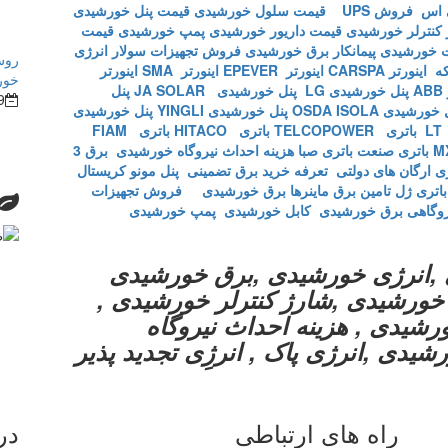
 اس
فروش UPS
قیمت سلول خورشیدی
قیمت پنل خورشیدی
کنترلر خورشیدی
قیمت داریور خورشیدی
پمپ خورشیدی
قیمت
 خورشیدی
پیمانکار برق خورشیدی
فروش تجهیزات سولار
انرژی
روش
که
اینورتر CARSPA
اینورتر EPEVER
اینورتر SMA
اینورتر
خور
A
پنل خورشیدی LG
پنل خورشیدی JA SOLAR
پنل
9
خورشیدی OSDA ISOLA
پنل خورشیدی YINGLI
پنل خورشیدی
L
باتری TELCOPOWER
باتری HITACO
باتری FIAM
باتری صنعت
باتری صبا
هزینه احداث نیروگاه خورشیدی
برق 3
تعرفه خرید برق تضمینی
پنل مونو کریستال
باتری ژل
تامین برق ماینرها برق خورشیدی
فروش تجهیزات
روگاهی برق خورشیدی
کابل خورشیدی
پمپ خورشیدی
,انرژی خورشیدی ,برق خورشیدی
ی خورشیدی ,شارژ کنترلر خورشیدی ,
گاه های خورشیدی , هزینه احداث نیروگاه
شیدی ,انرژی پاک , انرژِی تجدید پذیر
راه های ارتباطی
در