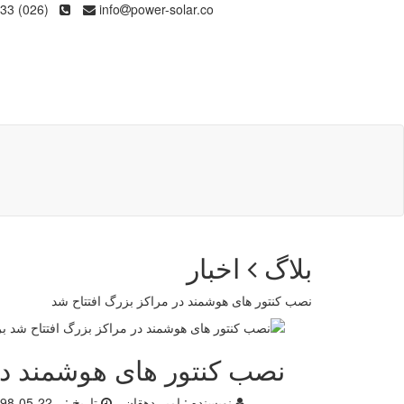
(026) 36133
info
power-solar.co
بلاگ
اخبار
نصب کنتور های هوشمند در مراکز بزرگ افتتاح شد
نصب کنتور های هوشمند در
نویسنده :
امیر دهقان
تاریخ :
98-05-22