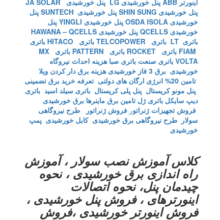
اینورتر ABB
پنل خورشیدی LG
پنل خورشیدی JA SOLAR
پنل خورشیدی SHIN SUNG
پنل خورشیدی SUNTECH
پنل
خورشیدی OSDA ISOLA
پنل خورشیدی YINGLI
پنل
خورشیدی QCELLS
پنل خورشیدی HAWANA – QCELLS
باتری LT
باتری TELCOPOWER
باتری HITACO
باتری
FIAM
باتری ROCKET
باتری PATTERN
باتری MX
VOLTA
باتری صنعت
باتری صبا
هزینه احداث نیروگاه
خورشیدی
برق 3 فاز خورشیدی
هزینه برق دار کردن ویلا
تامین 20% انرژی ارگان های دولتی
تعرفه خرید برق تضمینی
پنل مونو کریستال
پنل پلی کریستال
باتری سیلد اسید
باتری
دیپ سایکل
باتری ژل
تامین برق ماینرها برق خورشیدی
فروش تجهیزات ژنراتو
ر
فروش ژنراتور
طرح نیروگاهی
سولار
طرح نیروگاهی برق خورشیدی
کابل خورشیدی
پمپ
خورشیدی
کلاس آموزش نصب سولار ، آموزش
راه اندازی برق خورشیدی ، نحوه
چیدمان پنل، نحوه اتصالات
اینورترهای ، فروش پنل خورشیدی ،
فروش اینورتر خورشیدی ،فروش