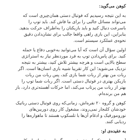
کوهن می‌گوید:
به این نتیجه رسیدیم که فوتبال دستی همان‌چیزی است که
می‌تواند مسائل جالبی را برای ما فاش کند. باید توپ را
باسرعت دنبال کنید و باید بازیکنان را به‌اطراف حرکت بدهید.
بنابراین، این بازی راهی واقعا جالب برای نشان‌دادن دقیق
نحوه‌ی عملکرد سیستم است.
اولین سؤال آن است که آیا می‌توانید به‌خوبی دفاع یا حمله
کنید. برای پاس‌دادن توپ به فرد موردنظر نیاز به استراتژی
سطح بالایی است و هرچه بیشتر تلاش کنید، بیشتر به نتیجه
نزدیک می‌شوید؛ این کار تقریبا شبیه بازی انسان‌ها است. اگر
ربات من بهتر از ربات شما بازی کند، پس ربات من ربات
بازیکن بهتری در فوتبال دستی است. اگر ربات شما توپ را
بهتر از ربات من پرتاب می‌کند، اما حرکات آهسته‌تری دارد، باز
هم من برنده‌ام.
کوهن و گروه ۲۰ نفره‌اش، زمانی‌که روی فوتبال دستی رباتیک
خودشان کلنجار نمی‌روند، مشغول کار روی دوربین‌های
نورومورفیک و ادغام آن‌ها با تلسکوپ هستند تا ماهواره‌ها را
ردیابی کنند.
به عقیده‌ی او: