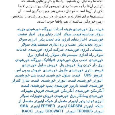
آنچه ما به‌دنبال آن هستیم، ایده‌ها و کاربردهایی هستند که
بتوانیم آن‌ها را به سیستم‌های نورومورفیک پیوند بزنیم. فضا
یکی از آن‌ها است، فوتبال دستی هم مورد دیگری است. آن
سیستم‌ها برای نظارت بر حمل بار در سوپرمارکت‌ها یا تشخیص
زمین‌خوردگی سالمندان هم واقعا خوب است.
هزینه برق خورشیدی
هزینه احداث نیروگاه خورشیدی
هزینه
سولار
محاسبه قیمت سولار
اخبار دنیای برق
اخبار صنعت
خورشیدی
اخبار دنیای انرژی های تجدید پذیر
انرژی سولار
انرژی تجدید پذیر
نصب و راه اندازی سیستم های سولار
پشتیبانی انرژی خورشیدی
شرکت انرژی خورشیدی
خدمات
سولار
راه اندازی سیستم های سولار
راه اندازی برق
خورشیدی
نصب برق خورشیدی
فتولتائیک
نیروگاه خورشیدی
برق دار کردن ویلا
فروش پنل
فروش سلول خورشیدی
فروش باتری خورشیدی
ماژول خورشیدی
فروش یو پی اس
فروش UPS
قیمت سلول خورشیدی
قیمت پنل خورشیدی
اینورتر خورشیدی
قیمت اینورتر خورشیدی
قیمت شارژ کنترلر
خورشیدی
قیمت داریور خورشیدی
پمپ خورشیدی
قیمت
آبگرمکن خورشیدی
آبگرمکن خورشیدی
فروش تجهیزات
خورشیدی
پیمانکار برق خورشیدی
فروش تجهیزات سولار
انرژی تجدید پذیر
اینورتر متصل از شبکه
اینورتر منفصل از
شبکه
اینورتر CARSPA
اینورتر EPEVER
اینورتر SMA
اینورتر FRONIUS
اینورتر GROWATT
اینورتر KACO