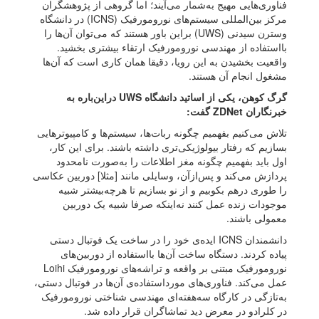
فناوری‌هایی مهیج به‌شمار می‌آیند؛ اما گروهی از پژوهشگران
مرکز بین‌المللی سیستم‌های نورومورفیک (ICNS) در دانشگاه
وسترن سیدنی (UWS) براین باور هستند که می‌توان آن‌ها را
با‌استفاده از مهندسی نورومورفیک ارتقاء بیشتری بخشید.
واقعیت بخشیدن به این رویا، دقیقا همان کاری است که آن‌ها
مشغول انجام آن هستند.
گرگ کوهن، یکی از اساتید دانشگاه UWS دراین‌باره به
خبرنگاران ZDNet گفت:
تلاش می‌کنیم بفهمیم چگونه ربات‌ها، سیستم‌ها و کامپیوترهایی
بسازیم که رفتار بیولوژیکی‌تری داشته باشند. برای این کار،
اول باید بفهمیم چگونه مغز اطلاعات را به‌صورت نامحدود
پردازش می‌کند و پس‌ازآن، وسایلی مانند [مثلا] دوربین عکاسی
را طوری درهم بکوبیم و از نو بسازیم تا هرچه‌بیشتر شبیه
موجودات زنده عمل کنند نه‌اینکه صرفا شبیه یک دوربین
معمولی باشند.
دانشمندان ICNS ایده‌ی خود را در ساخت یک فوتبال دستی
پیاده کردند. دستگاه ساخت آن‌ها با‌استفاده از دوربین‌های
نورومورفیک مبتنی بر واقعه و تراشه‌های نورومورفیک Loihi
عمل می‌کند. فناوری‌های مورد‌استفاده‌ی آن‌ها در فوتبال دستی،
به‌تازگی در کارگاه سه‌هفته‌ای مهندسی شناختی نورومورفیک
در کلرادو در معرض دید تماشاگران قرار داده شد.