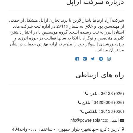
درباره شرکت آراپل
شرکت آراد ارتباط پایدار لارین با برند تجاری آراپل متشکل از جمعی
از مهندسین پویا و خلاق به شمار 29119 در اداره ثبت شرکت های
استان البرز به ثبت رسیده است. گروه موسسین با در اختیار داشتن
کادری متخصص و نوگرا، با اتکا به سالها فعالیت در حوزه انرژی و
برق خورشیدی | سولار خود را ملزم به ارائه بهترین خدمات در شاًن
مشتریان میداند.
راه های ارتباطی
(026) 36133
: تلفن
(026) 34208006
: تلفن
(026) 36133
: تلفکس
ایمیل :
power-solar.co
info
آدرس :
کرج -جهانشهر- بلوار جمهوری - ساختمان دی - واحد404