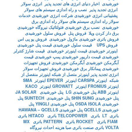
خورشیدی
اخبار دنیای انرژی های تجدید پذیر
انرژی سولار
انرژی تجدید پذیر
نصب و راه اندازی سیستم های سولار
پشتیبانی انرژی خورشیدی
شرکت انرژی خورشیدی
خدمات
سولار
راه اندازی سیستم های سولار
راه اندازی برق
خورشیدی
نصب برق خورشیدی
فتولتائیک
نیروگاه خورشیدی
برق دار کردن ویلا
فروش پنل
فروش سلول خورشیدی
فروش باتری خورشیدی
ماژول خورشیدی
فروش یو پی اس
فروش UPS
قیمت سلول خورشیدی
قیمت پنل خورشیدی
اینورتر خورشیدی
قیمت اینورتر خورشیدی
قیمت شارژ کنترلر
خورشیدی
قیمت داریور خورشیدی
پمپ خورشیدی
قیمت
آبگرمکن خورشیدی
آبگرمکن خورشیدی
فروش تجهیزات
خورشیدی
پیمانکار برق خورشیدی
فروش تجهیزات سولار
انرژی تجدید پذیر
اینورتر متصل از شبکه
اینورتر منفصل از
شبکه
اینورتر CARSPA
اینورتر EPEVER
اینورتر SMA
اینورتر FRONIUS
اینورتر GROWATT
اینورتر KACO
اینورتر ABB
پنل خورشیدی LG
پنل خورشیدی JA SOLAR
پنل خورشیدی SHIN SUNG
پنل خورشیدی SUNTECH
پنل
خورشیدی OSDA ISOLA
پنل خورشیدی YINGLI
پنل
خورشیدی QCELLS
پنل خورشیدی HAWANA – QCELLS
باتری LT
باتری TELCOPOWER
باتری HITACO
باتری
FIAM
باتری ROCKET
باتری PATTERN
باتری MX
VOLTA
باتری صنعت
باتری صبا
هزینه احداث نیروگاه