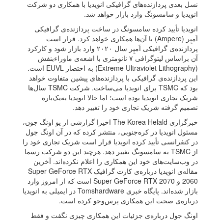
نسل بعدی پردازنده‌های گرافیکی انویدیا با همکاری دو شرکت
انویدیا و سامسونگ وارد بازار خواهد شد.
انویدیا تأیید کرده‌ سامسونگ در ساخت پردازنده‌ی گرافیکی
اَمپِر (Ampere) با آن‌ها همکاری خواهد کرد. قرار است
پردازنده‌ی گرافیکی اَمپِر سال ۲۰۲۰ وارد بازار شود و کارکرد
آن براساس لیتوگرافی ۷ نانومتری با اشعه‌ی ماوراءبنفش
(Extreme Ultraviolet Lithography) به اختصار EUVL است.
این پردازنده‌ی گرافیکی با پردازنده‌های پیشین متفاوت خواهد
بود که TSMC برای انویدیا می‌ساخت. شرکت TSMC سال‌ها
شریک تجاری انویدیا بوده است؛ اما حالا انویدیا به‌یک‌باره
تصمیم گرفته شریک تجاری خود را تغییر دهد.
خبرگزاری The Korea Helald اخیرا گزارشی از یو اونگ جون،
مسئول انویدیا در کره‌‌جنوبی، منتشر کرده که در آن اونگ جول
در کنفرانسی تأیید کرده انویدیا قرار است شریک تجاری خود را
از TSMC به سامسونگ تغییر دهد. هرچند این دو شرکت رسما
در وب‌سایت‌های خود این همکاری را اعلام نکرده‌اند. آخرین
مقاله‌ی انویدیا درباره‌ی کارت گرافیک Super GeForce RTX
2060 و Super GeForce RTX 2070 است که از امروز وارد
بازار شده‌اند. پایگاه خبری Tomshardware در ایمیلی به انویدیا
درباره‌ی صحت این همکاری پرس‌وجو کرده است.
اونگ جول درباره‌ی جزئیات این همکاری چیزی نگفت و فقط