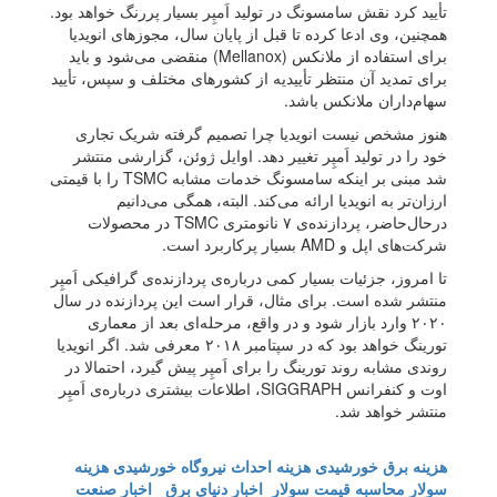
تأیید کرد نقش سامسونگ در تولید اَمپِر بسیار پررنگ خواهد بود.
همچنین، وی ادعا کرده‌ تا قبل از پایان سال، مجوزهای انویدیا
برای استفاده از ملانکس (Mellanox) منقضی می‌شود و باید
برای تمدید آن منتظر تأییدیه از کشورهای مختلف و سپس، تأیید
سهام‌داران ملانکس باشد.
هنوز مشخص نیست انویدیا چرا تصمیم گرفته شریک تجاری
خود را در تولید اَمپِر تغییر دهد. اوایل ژوئن، گزارشی منتشر
شد مبنی بر اینکه سامسونگ خدمات مشابه TSMC را با قیمتی
ارزان‌تر به انویدیا ارائه می‌کند. البته، همگی می‌دانیم
در‌حال‌حاضر، پردازنده‌ی ۷ نانومتری TSMC در محصولات
شرکت‌های اپل و AMD بسیار پرکاربرد است.
تا امروز، جزئیات بسیار کمی درباره‌ی پردازنده‌ی گرافیکی اَمپِر
منتشر شده است. برای مثال، قرار است این پردازنده در سال
۲۰۲۰ وارد بازار شود و در واقع، مرحله‌ای بعد از معماری
تورینگ خواهد بود که در سپتامبر ۲۰۱۸ معرفی شد. اگر انویدیا
روندی مشابه روند تورینگ را برای اَمپِر پیش گیرد، احتمالا در
اوت و کنفرانس SIGGRAPH، اطلاعات بیشتری درباره‌ی اَمپِر
منتشر خواهد شد.
هزینه برق خورشیدی
هزینه احداث نیروگاه خورشیدی
هزینه
سولار
محاسبه قیمت سولار
اخبار دنیای برق
اخبار صنعت