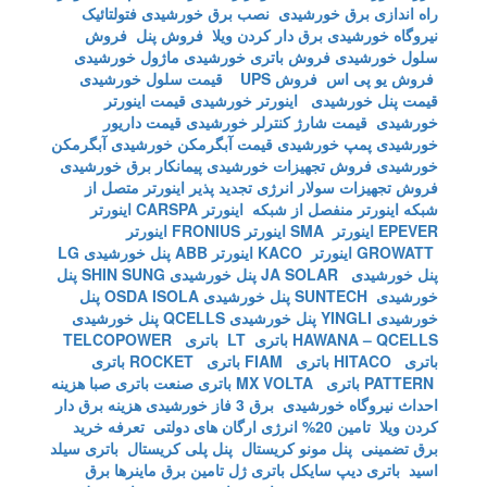
راه اندازی برق خورشیدی
نصب برق خورشیدی
فتولتائیک
نیروگاه خورشیدی
برق دار کردن ویلا
فروش پنل
فروش
سلول خورشیدی
فروش باتری خورشیدی
ماژول خورشیدی
فروش یو پی اس
فروش UPS
قیمت سلول خورشیدی
قیمت پنل خورشیدی
اینورتر خورشیدی
قیمت اینورتر
خورشیدی
قیمت شارژ کنترلر خورشیدی
قیمت داریور
خورشیدی
پمپ خورشیدی
قیمت آبگرمکن خورشیدی
آبگرمکن
خورشیدی
فروش تجهیزات خورشیدی
پیمانکار برق خورشیدی
فروش تجهیزات سولار
انرژی تجدید پذیر
اینورتر متصل از
شبکه
اینورتر منفصل از شبکه
اینورتر CARSPA
اینورتر
EPEVER
اینورتر SMA
اینورتر FRONIUS
اینورتر
GROWATT
اینورتر KACO
اینورتر ABB
پنل خورشیدی LG
پنل خورشیدی JA SOLAR
پنل خورشیدی SHIN SUNG
پنل
خورشیدی SUNTECH
پنل خورشیدی OSDA ISOLA
پنل
خورشیدی YINGLI
پنل خورشیدی QCELLS
پنل خورشیدی
HAWANA – QCELLS
باتری LT
باتری TELCOPOWER
باتری HITACO
باتری FIAM
باتری ROCKET
باتری
PATTERN
باتری MX VOLTA
باتری صنعت
باتری صبا
هزینه
احداث نیروگاه خورشیدی
برق 3 فاز خورشیدی
هزینه برق دار
کردن ویلا
تامین 20% انرژی ارگان های دولتی
تعرفه خرید
برق تضمینی
پنل مونو کریستال
پنل پلی کریستال
باتری سیلد
اسید
باتری دیپ سایکل
باتری ژل
تامین برق ماینرها برق