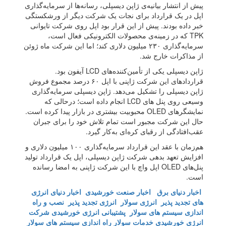
پیش از انتشار بیانیه‌ی ژاپن دیسپلی، رسانه‌ها از سرمایه‌گذاری
اپل در یک قرارداد برای نجات یک شرکت دیگر از ورشکستگی
خبر داده بودند. پیش از این قرار بود اپل روی شرکت تایوانی
TPK که در زمینه‌ی محصولات الکترونیکی فعال است،
سرمایه‌گذاری ۲۳۰ میلیون دلاری کند؛ اما این شرکت ماه ژوئن
از مذاکرات خارج شد.
ژاپن دیسپلی یکی از تأمین‌کننده‌های LCD آیفون بود.
قراردادهای این شرکت ژاپنی با اپل ۶۰ درصد مجموع فروش
ژاپن دیسپلی را تشکیل می‌دهد. ژاپن دیسپلی سرمایه‌گذاری
وسیعی روی پنل های LCD انجام داده است؛ درحالی که
نمایشگرهای OLED محبوبیت بیشتری در بازار پیدا کرده است.
حال این شرکت مجبور است تمام تلاش خود را برای جبران
عقب‌افتادگی از رقبای کره‌ای به‌کار گیرد.
هم‌زمان با عقد این قرارداد سرمایه‌گذاری ۱۰۰ میلیون دلاری و
افزایش تعهد بدهی شرکت ژاپن دیسپلی، اپل یک قرارداد تولید
پنل‌های OLED اپل واچ با این شرکت ژاپنی به امضا رسانده
است.
اخبار دنیای برق
اخبار صنعت خورشیدی
اخبار دنیای انرژی
های تجدید پذیر
انرژی سولار
انرژی تجدید پذیر
نصب و راه
اندازی سیستم های سولار
پشتیبانی انرژی خورشیدی
شرکت
انرژی خورشیدی
خدمات سولار
راه اندازی سیستم های سولار