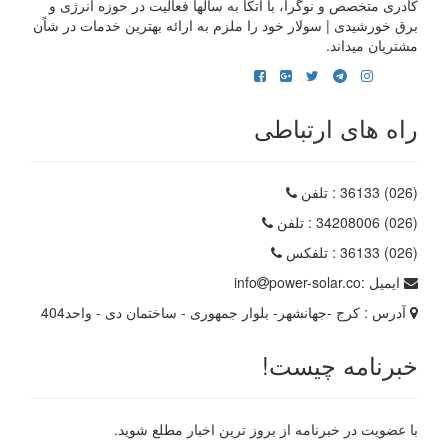
کادری متخصص و نوگرا، با اتکا به سالها فعالیت در حوزه انرژی و
برق خورشیدی | سولار خود را ملزم به ارائه بهترین خدمات در شاًن
مشتریان میداند.
راه های ارتباطی
(026) 36133
: تلفن
(026) 34208006
: تلفن
(026) 36133
: تلفکس
ایمیل :
power-solar.co
info
آدرس :
کرج -جهانشهر- بلوار جمهوری - ساختمان دی - واحد404
خبرنامه چیست!
با عضویت در خبرنامه از بروز ترین اخبار مطلع شوید.