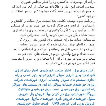
يارانه از موضوعات حاكميتي و در اختيار مجلس شوراي
اسلامي است. اين امار و اطلاعات ساختگي از كجا مي ايند كه
نه منبع دارد و نه ادرس فقط گفته ميشود: " بر اساس اطلاعات
موجود كشور".
ر برنامه سوم توسعه تكليف شد صنعت برق تلفات را كاهش و
راندمان را افزايش دهد چكار كرديد؟ چرا مدير توانير از مشكل
تلفات ميگويد.چرا ؟ اگر رگولاتوري در صنعت برق را ه اندازي
ميشد شايد ديگر جرات نمي كرديد راحت سخنراني كنيد.
متاسفانه ادبيات مديران صنعت برق كشور بعد از روي كار
امدن اردكانيان چنان سخيف شده كه وزير اين وزارتخانه
شريف و تخصصي نقل هر رسانه و شبكه هاي اجتماعي شده
است. تعداد و نوع واكنش مردم در شبكه هاي اجتماعي به
سخنان ترامپ در مورد ايران را با سخنان وزير نيرو را مقايسه
كنيد انگاه مي فهميم مشكل كجاست.
اخبار دنیای برق
اخبار صنعت خورشیدی
اخبار دنیای انرژی
های تجدید پذیر
انرژی سولار
انرژی تجدید پذیر
نصب و راه
اندازی سیستم های سولار
پشتیبانی انرژی خورشیدی
شرکت
انرژی خورشیدی
خدمات سولار
راه اندازی سیستم های سولار
راه اندازی برق خورشیدی
نصب برق خورشیدی
فتولتائیک
نیروگاه خورشیدی
برق دار کردن ویلا
فروش پنل
فروش
سلول خورشیدی
فروش باتری خورشیدی
ماژول خورشیدی
فروش یو پی اس
فروش UPS
قیمت سلول خورشیدی