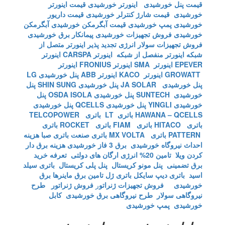
قیمت پنل خورشیدی
اینورتر خورشیدی
قیمت اینورتر
خورشیدی
قیمت شارژ کنترلر خورشیدی
قیمت داریور
خورشیدی
پمپ خورشیدی
قیمت آبگرمکن خورشیدی
آبگرمکن
خورشیدی
فروش تجهیزات خورشیدی
پیمانکار برق خورشیدی
فروش تجهیزات سولار
انرژی تجدید پذیر
اینورتر متصل از
شبکه
اینورتر منفصل از شبکه
اینورتر CARSPA
اینورتر
EPEVER
اینورتر SMA
اینورتر FRONIUS
اینورتر
GROWATT
اینورتر KACO
اینورتر ABB
پنل خورشیدی LG
پنل خورشیدی JA SOLAR
پنل خورشیدی SHIN SUNG
پنل
خورشیدی SUNTECH
پنل خورشیدی OSDA ISOLA
پنل
خورشیدی YINGLI
پنل خورشیدی QCELLS
پنل خورشیدی
HAWANA – QCELLS
باتری LT
باتری TELCOPOWER
باتری HITACO
باتری FIAM
باتری ROCKET
باتری
PATTERN
باتری MX VOLTA
باتری صنعت
باتری صبا
هزینه
احداث نیروگاه خورشیدی
برق 3 فاز خورشیدی
هزینه برق دار
کردن ویلا
تامین 20% انرژی ارگان های دولتی
تعرفه خرید
برق تضمینی
پنل مونو کریستال
پنل پلی کریستال
باتری سیلد
اسید
باتری دیپ سایکل
باتری ژل
تامین برق ماینرها برق
خورشیدی
فروش تجهیزات ژنراتو
ر
فروش ژنراتور
طرح
نیروگاهی سولار
طرح نیروگاهی برق خورشیدی
کابل
خورشیدی
پمپ خورشیدی