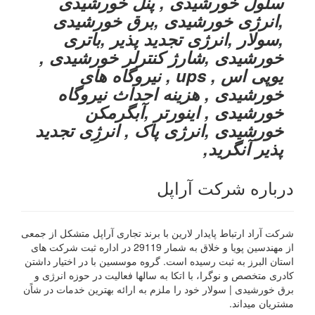
سلول خورشیدی , پنل خورشیدی
,انرژی خورشیدی ,برق خورشیدی
,سولار ,انرژی تجدید پذیر ,باتری
خورشیدی ,شارژ کنترلر خورشیدی ,
یوپی اس , ups , نیروگاه های
خورشیدی , هزینه احداث نیروگاه
خورشیدی , اینورتر ,آبگرمکن
خورشیدی ,انرژی پاک , انرژِی تجدید
پذیر آنگرید,
درباره شرکت آراپل
شرکت آراد ارتباط پایدار لارین با برند تجاری آراپل متشکل از جمعی
از مهندسین پویا و خلاق به شمار 29119 در اداره ثبت شرکت های
استان البرز به ثبت رسیده است. گروه موسسین با در اختیار داشتن
کادری متخصص و نوگرا، با اتکا به سالها فعالیت در حوزه انرژی و
برق خورشیدی | سولار خود را ملزم به ارائه بهترین خدمات در شاًن
مشتریان میداند.