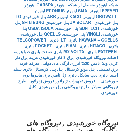
شبکه
اینورتر منفصل از شبکه
اینورتر CARSPA
اینورتر
EPEVER
اینورتر SMA
اینورتر FRONIUS
اینورتر
GROWATT
اینورتر KACO
اینورتر ABB
پنل خورشیدی LG
پنل خورشیدی JA SOLAR
پنل خورشیدی SHIN SUNG
پنل
خورشیدی SUNTECH
پنل خورشیدی OSDA ISOLA
پنل
خورشیدی YINGLI
پنل خورشیدی QCELLS
پنل خورشیدی
HAWANA – QCELLS
باتری LT
باتری TELCOPOWER
باتری HITACO
باتری FIAM
باتری ROCKET
باتری
PATTERN
باتری MX VOLTA
باتری صنعت
باتری صبا
هزینه
احداث نیروگاه خورشیدی
برق 3 فاز خورشیدی
هزینه برق دار
کردن ویلا
تامین 20% انرژی ارگان های دولتی
تعرفه خرید
برق تضمینی
پنل مونو کریستال
پنل پلی کریستال
باتری سیلد
اسید
باتری دیپ سایکل
باتری ژل
تامین برق ماینرها برق
خورشیدی
فروش تجهیزات ژنراتو
ر
فروش ژنراتور
طرح
نیروگاهی سولار
طرح نیروگاهی برق خورشیدی
کابل
خورشیدی
نیروگاه خورشیدی , نیروگاه های
مگاواتی خورشیدی , نیروگاه های