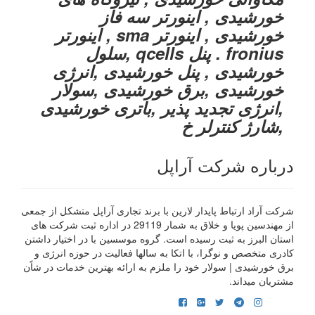
خورشیدی , اینورتر سه فاز
خورشیدی , اینورتر sma , اینورتر
fronius . پنل qcells ,سلول
خورشیدی , پنل خورشیدی ,انرژی
خورشیدی ,برق خورشیدی ,سولار
,انرژی تجدید پذیر ,باتری خورشیدی
,شارژ کنترلر خ
درباره شرکت آراپل
شرکت آراد ارتباط پایدار لارین با برند تجاری آراپل متشکل از جمعی
از مهندسین پویا و خلاق به شمار 29119 در اداره ثبت شرکت های
استان البرز به ثبت رسیده است. گروه موسسین با در اختیار داشتن
کادری متخصص و نوگرا، با اتکا به سالها فعالیت در حوزه انرژی و
برق خورشیدی | سولار خود را ملزم به ارائه بهترین خدمات در شاًن
مشتریان میداند.