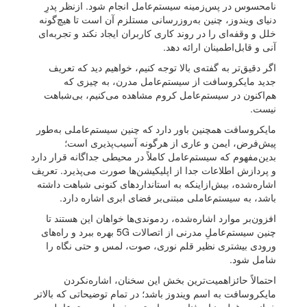
نامحسوس در پس‌زمینه سیستم‌عامل انجام شود. ازنظر پدرِ
دنیای ویندوز، چنین به‌روزرسانی مستلزم آن است تا هیچ‌گونه
خلل و وقفه‌ای را در روند کاری کاربران ایجاد نکند و تجربه‌ای
آنی و قابل‌اطمینان ارائه دهد.
اگر دقیق‌تر به‌ گفته‌‌ی بالا توجه کنیم، خواهیم دید که تعریف
جدید مایکروسافت از سیستم‌عامل مدرن، به‌ چیزی که
هم‌اکنون در سیستم‌عامل کروم مشاهده می‌کنیم، بی‌شباهت
نیست.
مایکروسافت همچنین باور دارد که چنین سیستم‌عاملی به‌طور‌
پیش‌فرض، ایمن و عاری از هرگونه آسیب‌پذیری است؛
بدین‌مفهوم که سیستم‌عامل کاملاً در محیطی جداگانه قرار دارد
و پردازش اطلاعات جدا از اپلیکیشن‌ها صورت می‌پذیرد. تعریف
اشاره‌‌شده، بیش‌از‌اینکه به استاندارد‌های کنونی شباهت داشته
باشد، به سیستم‌عاملی مبتنی‌بر فضای ابری اشاره دارد.
افزون‌بر موارد اشاره‌شده، ردموندی‌ها خواهان این هستند تا
چنین سیستم‌عاملِ مدرنی از اتصالات 5G بهره ببرد و راه‌های
ورودی بیشتری نظیر قلم نوری، صوت، لمس و حتی نگاه را
شامل شود.
احتمالاً حائزاهمیت‌ترین بخش این سخنان، اشاره‌نکردن
مایکروسافت به اسم ویندوز باشد؛ در تمام توضیحاتی که بالاتر