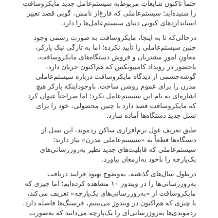
حتماً تاکنون شایعاتِ مربوط‌به سیستم‌عامل جدید مایکروسافت
را شنیده‌اید؛ سیستم‌عاملی که فارغ‌از نامش، گویی قصد تغییر
استاندارد‌های کنونی دنیای سیستم‌عامل‌ها را دارد.
در‌حالی‌که تا‌ به‌ اینجا، مایکروسافت به‌ صورت‌ رسمی وجود
چنین سیستم‌عاملی را تأیید نکرده؛ اما به‌ تازگی نیک پارکر،
معاونِ امورِ مشتریان و فروش دستگاه‌های مایکروسافت،
باحضور در رویداد کامپیوتکس که هم‌اکنون جریان دارد،
گوشه‌چشمی از دیدگاه مایکروسافت درباره سیستم‌عاملی
مدرن را برای عموم روشن ساخت. باوجود‌اینکه پارکر هیچ
اشاره‌ای به نام این سیستم‌عامل نکرد؛ اما صراحتاً عنوان کرد
که مایکروسافت قصد دارد با چنین محصولی، خود را برای
نسل جدید دستگاه‌ها آماده سازد.
طبق تعریف غول نرم‌افزاری ساکنِ ردموند، این نسل از
دستگاه‌ها قطعاً به «سیستم‌عاملی مدرن» نیاز دارند؛
سیستم‌عاملی که قابلیت‌های جدید نظیر به‌روزرسانی‌های
یک‌پارچه را با‌خود به‌ارمغان بیاورد.
درطول سال‌های گذشته، به‌وضوح بهبود فرایند دریافت
به‌روزرسانی‌ها را در ویندوز ۱۰ مشاهده کرده‌ایم؛ اما چیزی که
مایکروسافت از «به‌روزرسانی‌های یک‌پارچه» تعریف می‌کند،
با چیزی که هم‌اکنون در ویندوز می‌بینیم، فرسنگ‌ها فاصله دارد.
ردموندی‌ها به‌روزرسانی‌ای را یک‌پارچه می‌دانند که به‌صورت