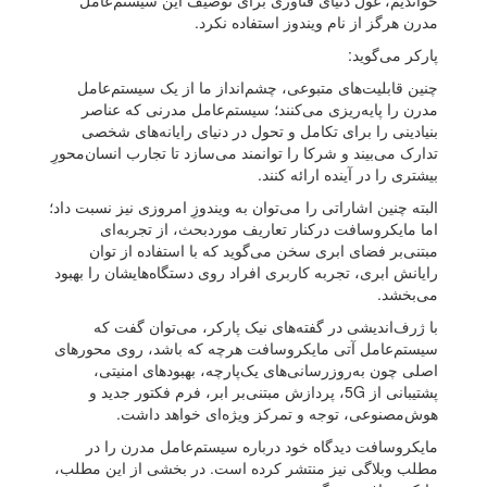
خواندیم، غول دنیای فناوری برای توصیف این سیستم‌عامل
مدرن هرگز از نام ویندوز استفاده نکرد.
پارکر می‌گوید:
چنین قابلیت‌های متبوعی، چشم‌انداز ما از یک سیستم‌عامل
مدرن را پایه‌ریزی می‌کنند؛ سیستم‌عامل مدرنی که عناصر
بنیادینی را برای تکامل و تحول در دنیای رایانه‌های شخصی
تدارک می‌بیند و شرکا را توانمند می‌سازد تا تجارب انسان‌محورِ
بیشتری را در آینده ارائه کنند.
البته چنین اشاراتی را می‌توان به ویندوزِ امروزی نیز نسبت داد؛
اما مایکروسافت درکنار تعاریف مورد‌بحث، از تجربه‌ای
مبتنی‌بر فضای ابری سخن می‌گوید که با استفاده از توان
رایانش ابری، تجربه کاربری افراد روی دستگاه‌هایشان را بهبود
می‌بخشد.
با ژرف‌اندیشی در گفته‌های نیک پارکر، می‌توان گفت که
سیستم‌عامل آتی مایکروسافت هرچه که باشد، روی محور‌های
اصلی‌ چون به‌روزرسانی‌های یک‌پارچه، بهبود‌های امنیتی،
پشتیبانی از 5G، پردازش مبتنی‌بر ابر، فرم فکتور جدید و
هوش‌مصنوعی، توجه و تمرکز ویژه‌ای خواهد داشت.
مایکروسافت دیدگاه خود درباره سیستم‌عامل مدرن را در
مطلب وبلاگی نیز منتشر کرده است. در بخشی‌ از این مطلب،