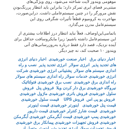
موهومی ویندوز لایت شناخته می‌شود، روی ویژگی‌های
مبتنی‌بر فضای ابری تمرکز دارد؛ بنابراین باید انتظار پر‌رنگ‌بودنِ
نقش مرورگر را در چنین سیستم‌عاملی داشت. در‌این‌صورت،
مهاجرت به کرومیوم قطعاً تأثیرات شگرفی روی این
سیستم‌عامل مدرن می‌گذارد.
با‌تمامی‌این‌اوصاف، فعلاً نباید انتظار درز اطلاعات بیشتری از
این سیستم‌عامل داشته باشیم؛ زیرا مایکروسافت حداقل برای
آینده نزدیک، قصد دارد فقط درباره به‌روزرسانی‌های آتی
ویندوز ۱۰ صحبت کند، نه چیز دیگر.
اخبار دنیای برق
اخبار صنعت خورشیدی
اخبار دنیای انرژی
های تجدید پذیر
انرژی سولار
انرژی تجدید پذیر
نصب و راه
اندازی سیستم های سولار
پشتیبانی انرژی خورشیدی
شرکت
انرژی خورشیدی
خدمات سولار
راه اندازی سیستم های سولار
راه اندازی برق خورشیدی
نصب برق خورشیدی
فتولتائیک
نیروگاه خورشیدی
برق دار کردن ویلا
فروش پنل
فروش
سلول خورشیدی
فروش باتری خورشیدی
ماژول خورشیدی
فروش یو پی اس
فروش UPS
قیمت سلول خورشیدی
قیمت پنل خورشیدی
اینورتر خورشیدی
قیمت اینورتر
خورشیدی
قیمت شارژ کنترلر خورشیدی
قیمت داریور
خورشیدی
پمپ خورشیدی
قیمت آبگرمکن خورشیدی
آبگرمکن
خورشیدی
فروش تجهیزات خورشیدی
پیمانکار برق خورشیدی
فروش تجهیزات سولار
انرژی تجدید پذیر
اینورتر متصل از