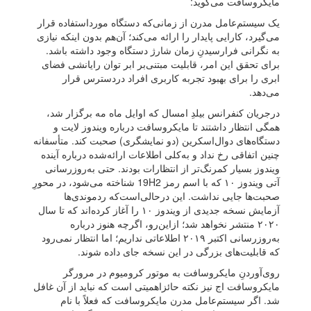
مایکروسافت می‌گوید:
یک سیستم‌عامل مدرن از زمانی‌که دستگاه مورداستفاده قرار
می‌گیرد، کارایی پایدار را ارائه می‌کند؛ آن‌هم بدون اینکه نیازی
به نگرانی فرارسیدنِ زمان شارژ دستگاه وجود داشته باشد.
برای تحقق این امر، قابلیت مبتنی‌بر ابر توان رایانشی فضای
ابری را برای بهبود تجربه کاربری افراد دردسترس قرار
می‌دهد.
درجریان کنفرانس بیلدِ امسال که اوایل ماه مه برگزار شد،
همگی انتظار داشتند تا مایکروسافت درباره ویندوز لایت و
دستگاه‌های دوال‌اسکرین (دو نمایشگری) صحبت کند. متأسفانه
چنین اتفاقی رخ نداد و به‌کلی اطلاعات ارائه‌شده درباره آینده
ویندوز بسیار کمرنگ‌تر از انتظارات بودند. حتی به‌روزرسانی
آتی ویندوز ۱۰ که با اسم رمز 19H2 شناخته می‌شود، در‌ محورِ
صحبت‌ها جایی نداشت. این‌ در‌حالی‌است‌که ردموندی‌ها
آزمایش نسخه جدیدی از ویندوز ۱۰ را آغاز کرده‌اند که تا سال
۲۰۲۰ منتشر نخواهد شد؛ از‌این‌رو، اگرچه هنوز درباره
به‌روزرسانی اکتبر ۲۰۱۹ اطلاعاتی نداریم؛ اما انتظار نمی‌رود
که قابلیت‌های بزرگی در این نسخه جای داده شوند.
روی‌آوردنِ مایکروسافت به موتور کرومیوم در مرورگر
مایکروسافت اج نیز نکته حائزاهمیتی است که نباید از آن غافل
شد. اگر سیستم‌عامل مدرن مایکروسافت که فعلاً با نام