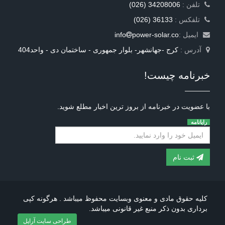
: تلفن
(026) 34208006
: تلفکس
(026) 36133
ایمیل :
power-solar.co
info
آدرس :
کرج -جهانشهر- بلوار جمهوری - ساختمان دی - واحد404
خبرنامه چیست!
با عضویت در خبرنامه از بروز ترین اخبار مطلع شوید.
رایانامه
ثبت نام
کلیه حقوق مادی و معنوی وبسایت محفوظ میباشد . هرگونه کپی
برداری بدون ذکر منبع غیر قانونی میباشد.
طراحی سایت آراپل