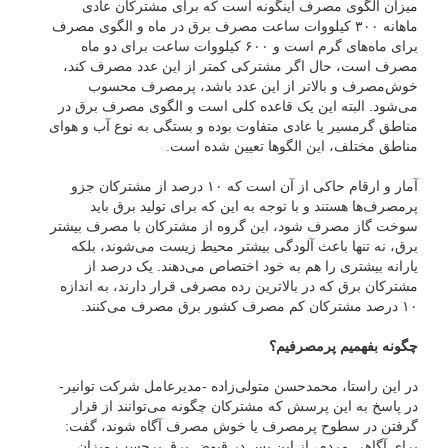
میزان الگوی مصرف اینگونه است که برای مشترکان عادی
ماهانه ۳۰۰ کیلووات ساعت مصرف برق در ماه و الگوی مصرف
برای ماه‌های گرم است و ۶۰۰ کیلووات ساعت برای دو ماه
مصرف است، حال اگر مشترکی کمتر از این عدد مصرف کند،
خوش‌مصرف و بالاتر از این عدد باشد، پرمصرف محسوب
می‌شود. البته این یک قاعده کلی است و الگوی مصرف برق در
مناطق گرمسیر یا عادی متفاوت بوده و بستگی به نوع آب و هوای
مناطق مختلف، این الگو‌ها تعیین شده است.
آمار و ارقام حاکی از آن است که ۱۰ درصد از مشترکان جزو
پرمصرف‌ها هستند و با توجه به این که برای تولید برق باید
سوخت گاز مصرف شود، این گروه از مشترکان با مصرف بیشتر
برق، نه تنها باعث آلودگی بیشتر محیط زیست می‌شوند، بلکه
یارانه بیشتری را هم به خود اختصاص می‌دهند. یک درصد از
مشترکان برق که در بالاترین رده مصرفی قرار دارند، به اندازه
۱۰ درصد مشترکان کم مصرف کشور برق مصرف می‌کنند.
چگونه بفهمیم پرمصرفیم؟
در این راستا، محمدحسن متولی‌زاده -مدیرعامل شرکت توانیر-
در پاسخ به این پرسش که مشترکان چگونه می‌توانند از قرار
گرفتن در سطوح پرمصرف یا خوش مصرف آگاه شوند، گفت:
برای آگاهی مردم، از این پس در قبوض برق برحسب میزان