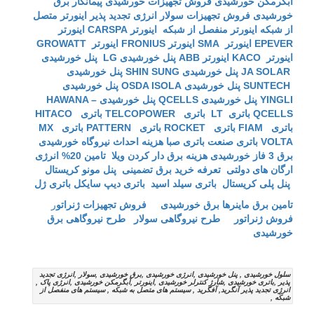
آبگرمکن خورشیدی
فروش تجهیزات خورشیدی
پیمانکار برق
خورشیدی
فروش تجهیزات سولار
انرژی تجدید پذیر
اینورتر متصل
از شبکه
اینورتر منفصل از شبکه
اینورتر CARSPA
اینورتر
EPEVER
اینورتر SMA
اینورتر FRONIUS
اینورتر GROWATT
اینورتر KACO
اینورتر ABB
پنل خورشیدی LG
پنل خورشیدی
JA SOLAR
پنل خورشیدی SHIN SUNG
پنل خورشیدی
SUNTECH
پنل خورشیدی OSDA ISOLA
پنل خورشیدی
YINGLI
پنل خورشیدی QCELLS
پنل خورشیدی HAWANA –
QCELLS
باتری LT
باتری TELCOPOWER
باتری HITACO
باتری FIAM
باتری ROCKET
باتری PATTERN
باتری MX
VOLTA
باتری صنعت
باتری صبا
هزینه احداث نیروگاه خورشیدی
برق 3 فاز خورشیدی
هزینه برق دار کردن ویلا
تامین 20% انرژی
ارگان های دولتی
تعرفه خرید برق تضمینی
پنل مونو کریستال
پنل پلی کریستال
باتری سیلد اسید
باتری دیپ سایکل
باتری ژل
تامین برق ماینرها برق خورشیدی
فروش تجهیزات ژنراتو
ر
فروش ژنراتور
طرح نیروگاهی سولار
طرح نیروگاهی برق
خورشیدی
سلول خورشیدی , پنل خورشیدی ,انرژی خورشیدی ,برق خورشیدی ,سولار ,انرژی تجدید
پذیر ,باتری خورشیدی ,شارژ کنترلر خورشیدی ,اینورتر ,آبگرمکن خورشیدی ,انرژی پاک ,
انرژِی تجدید پذیر آنگرید, آفگرید , سیستم های متصل به شبکه , سیستم های منفصل از
شبکه ,