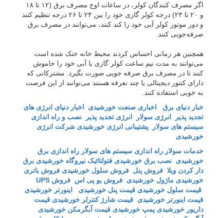
اگر مصرف کنندگان کولر، در ساعات اوج مصرف برق (۱۲ تا ۱۸
و ۲۰ تا ۲۳) درجه کولر گازی خود را بین ۲۴ تا ۲۶ درجه تنظیم کنند
و دور موتور کولر آبی خود را کند کنند، می‌توانند در مصرف برق
صرفه‌جویی کنند.
همچنین هر زمانی احساس کردند محیط خانه خنک شده است
می‌توانند به مدت نیم ساعت کولر گازی یا آبی خود را خاموش
کنند تا در مصرف برق صرفه جویی صورت بگیرد. مشترکانی که
دارای کنتور دیجیتالی یا چند تعرفه هستند می‌توانند از این فرصت
به خوبی استفاده کنند.
خبار دنیای برق
اخباری صنعت خورشیدی
اخبار دنیای انرژی های
تجدید پذیر
انرژی سولار
انرژی تجدید پذیر
نصب و راه اندازی
سیستم های سولار
پشتیبانی انرژی خورشیدی
شرکت انرژی
خورشیدی
خدمات سولار
راه اندازی سیستم های سولار
راه اندازی برق
خورشیدی
نصب برق خورشیدی
فتولتائیک
نیروگاه خورشیدی
برق
دار کردن ویلا
فروش پنل
فروش سلول خورشیدی
فروش باتری
خورشیدی
ماژول خورشیدی
فروش یو پی اس
فروش UPS
قیمت سلول خورشیدی
قیمت پنل خورشیدی
اینورتر خورشیدی
قیمت اینورتر خورشیدی
قیمت شارژ کنترلر خورشیدی
قیمت
داریور خورشیدی
پمپ خورشیدی
قیمت آبگرمکن خورشیدی