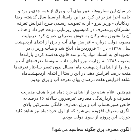
در میان این سناریوها، تغییر بهای آب و برق از همه جدی‌تر بود و
جامه اجرا نیز بر تن کرد. در این راستا، اواسط سال گذشته، رضا
اردکانیان - وزیر نیرو - از به تصویب رسیدن طرح افزایش تعرفه
مشترکان پرمصرف در کمیسیون زیربنایی دولت خبر داد و هدف
آن را تشویق مشترکان به خوش مصرفی عنوان کرد. درنهایت
مصوبه دولت درباره «افزایش بهای آب و برق از ابتدای اردیبهشت
سال ۱۳۹۸» در ۲۰ فروردین‌ماه ابلاغ شد و هیأت وزیران در
مصوبه‌ای به استناد مواد یک و سه قانون هدفمند کردن یارانه‌ها
مصوب ۱۳۸۸ به وزارت نیرو اجازه داد تا متوسط تعرفه‌های آب و
برق را از ابتدای اردیبهشت ماه امسال بدون تغییر ساختار تعرفه‌ها
هفت درصد افزایش دهد. در این راستا از ابتدای اردیبهشت‌ماه
شاهد افزایش هفت درصدی بهای تعرفه آب و برق بودیم.
هم‌چنین اعلام شده بود از ابتدای خردادماه نیز با هدف مدیریت
مصرف و بازدارندگی مصارف غیرضرور، سالانه ۱۶ درصد به
خالص صورتحساب آب و برق مصارف خانگی مشترکین بالای
الگوی مصرف افزوده می‌شود که از اول خردادماه نیز شاهد کلید
خوردن این پروژه از سوی دولت بودیم.
الگوی مصرف برق چگونه محاسبه می‌شود؟