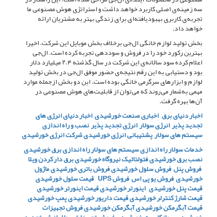
سه زمینه‌ی اصلی کاربرد خواهد داشت و استراتژی هوش مصنوعی ما
تجربه‌ی کاربری بهبودیافته‌ای برای زندگی بهتر به مشتریان ارائه
خواهد داد.
بخش تولید لوازم خانگی ال‌جی برخلاف بخش موبایل این شرکت، اخیرا
بهترین رکورد خود را در فروش و سوددهی تجربه کرده است. ال‌جی
اعلام کرده سود سالانه‌ی این شرکت در سال گذشته ۲.۴ میلیارد دلار
بود و دستیابی به این رقم نتیجه‌ی حضور موفق ال‌جی در بخش تولید
لوازم و ابزارهای سرگرمی خانگی بوده است. این دو بخش ازجمله موارد
مهمی به‌شمار می‌روند که می‌توان از قابلیت‌های هوش مصنوعی در
آن‌ها بهره گرفت.
اخبار دنیای برق
اخباری صنعت خورشیدی
اخبار دنیای انرژی های
تجدید پذیر
انرژی سولار
انرژی تجدید پذیر
نصب و راه اندازی
سیستم های سولار
پشتیبانی انرژی خورشیدی
شرکت انرژی خورشیدی
خدمات سولار
راه اندازی سیستم های سولار
راه اندازی برق خورشیدی
نصب برق خورشیدی
فتولتائیک
نیروگاه خورشیدی
برق دار کردن ویلا
فروش پنل
فروش سلول خورشیدی
فروش باتری خورشیدی
ماژول
خورشیدی
فروش یو پی اس
فروش UPS
قیمت سلول خورشیدی
قیمت پنل خورشیدی
اینورتر خورشیدی
قیمت اینورتر خورشیدی
قیمت شارژ کنترلر خورشیدی
قیمت داریور خورشیدی
پمپ خورشیدی
قیمت آبگرمکن خورشیدی
آبگرمکن خورشیدی
فروش تجهیزات