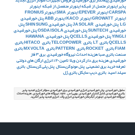
خورشیدی
پیمانکار برق خورشیدی
فروش تجهیزات سولار
انرژی تجدید
پذیر
اینورتر متصل از شبکه
اینورتر منفصل از شبکه
اینورتر
CARSPA
اینورتر EPEVER
اینورتر SMA
اینورتر FRONIUS
اینورتر GROWATT
اینورتر KACO
اینورتر ABB
پنل خورشیدی
LG
پنل خورشیدی JA SOLAR
پنل خورشیدی SHIN SUNG
پنل
خورشیدی SUNTECH
پنل خورشیدی OSDA ISOLA
پنل خورشیدی
YINGLI
پنل خورشیدی QCELLS
پنل خورشیدی HAWANA –
QCELLS
باتری LT
باتری TELCOPOWER
باتری HITACO
باتری
FIAM
باتری ROCKET
باتری PATTERN
باتری MX VOLTA
باتری
صنعت
باتری صبا
هزینه احداث نیروگاه خورشیدی
برق 3 فاز
خورشیدی
هزینه برق دار کردن ویلا
تامین 20% انرژی ارگان های دولتی
تعرفه خرید برق تضمینی
پنل مونو کریستال
پنل پلی کریستال
باتری
سیلد اسید
باتری دیپ سایکل
باتری ژل
سلول خورشیدی , پنل خورشیدی ,انرژی خورشیدی ,برق خورشیدی ,سولار ,انرژی تجدید پذیر
,باتری خورشیدی ,شارژ کنترلر خورشیدی , یوپی اس , ups , نیروگاه های خورشیدی , هزینه احداث
نیروگاه خورشیدی , اینورتر ,آبگرمکن خورشیدی ,انرژی پاک , انرژِی تجدید پذیر آنگرید,