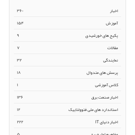
اخبار
360
آموزش
154
پکیج های خورشیدی
9
مقالات
7
نمایندگی
32
پرسش های متدوال
18
کلاس آموزشی
1
اخبار صنعت برق
136
استاندارد های ملی فتوولتاییک
12
اخبار دنیای IT
222
مفاهیم اولیه برق
5