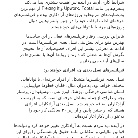
شرایط کاری آن‌ها در آینده نیز اهمیت بیشتری پیدا می‌کند.
پلتفرم‌هایی مانند Upwork، Toptal و Flexing It از مهم‌ترین
وب‌سایت‌های مربوط‌به پروژه‌های آزادکاری بوده و فریلنسرهای
حرفه‌ای اغلب اوقات خود را در چنین پلتفرم‌هایی دنبال
پروژه‌های مرتبط با توانایی‌های خود هستند.
بنابراین بررسی رفتار فریلنسرهای فعال در این سایت‌ها
بهترین منبع برای پیش‌بینی نسل بعدی فریلنسرها است. در
ادامه به معرفی بیشتر این افراد، خصوصیات آن‌ها، نحوه‌ی
نگرش آ‌ن‌ها به شغلی که دارند و روابط آن‌ها با مشتری‌ها در
سال‌های آینده می‌پردازیم.
فریلنسرهای نسل بعدی چه افرادی خواهند بود
نسل بعدی فریلنسرها متشکل از افراد حرفه‌ای با تواناهایی
مختلف خواهد بود. به‌عنوان مثال، خلبان خطوط هواپیمایی،
انسان‌شناسی فرهنگی، پزشک اورژانس، موسیقیدان، پرستار
بچه و طراح، ازجمله مشاغل حرفه‌ای است که به فهرست
آزادکاران اضافه خواهد شد. نسل بعدی آزادکاران افرادی
هستند که از سنین پایین و از زیر ۳۰ سالگی کار خود را
به‌عنوان آزادکار آغاز کرده‌اند.
در آینده دید مردم نسبت به آزادکاری تغییر خواهد کرد و دولت‌ها
قوانین مالیاتی و امکاناتی مانند حقوق بازنشستگی را برای این
افراد در نظر خواهند گرفت. همچنین تعداد آزادکارهای فعال در