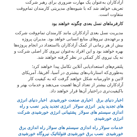
آزادکاران به‌عنوان یک مهارت ضروری برای رهبر شرکت
تعریف خواهد شد که با شیوه‌های مدیریتی کارمندان تمام‌وقت
متفاوت است.
کارفرماهای نسل بعدی چگونه خواهند بود
مدیریت نسل بعدی آزادکاران مانند کارمندان تمام‌وقت شرکت
و برعهده‌ی نیروهای منابع انسانی خواهد بود. مدیران پروژه
بیش از هر زمانی از کمک آزادکاران بااستعداد در انجام پروژه‌ها
بهره خواهند بود و این افراد به‌عنوان نیروی کار اصلی شرکت و
نه یک نیروی کار کمکی در نظر گرفته خواهند شد.
پلتفرم‌های استعدادیابی آنلاین تکامل پیدا خواهند کرد؛
به‌طوری‌که استارتاپ‌های بیشتری در آسیا، آفریقا، آمریکای
لاتین و خاورمیانه شکل خواهند گرفت که به کیفیت کار
آزادکاران بیشتر از تعداد آن‌ها اهمیت می‌دهند و خدمات بهتر و
باکیفیت‌تری دراختیار آن‌ها قرار خواهند داد.
اخبار دنیای برق
اخباری صنعت خورشیدی
اخبار دنیای انرژی
های تجدید پذیر
انرژی سولار
انرژی تجدید پذیر
نصب و راه
اندازی سیستم های سولار
پشتیبانی انرژی خورشیدی
شرکت
انرژی خورشیدی
خدمات سولار
راه اندازی سیستم های سولار
راه اندازی برق
خورشیدی
نصب برق خورشیدی
فتولتائیک
نیروگاه خورشیدی