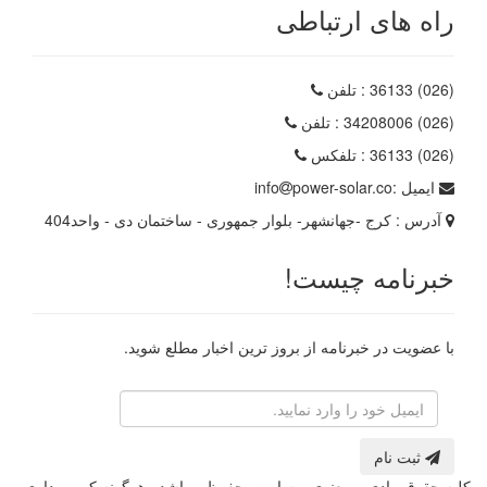
راه های ارتباطی
(026) 36133
: تلفن
(026) 34208006
: تلفن
(026) 36133
: تلفکس
ایمیل :
power-solar.co
info
آدرس :
کرج -جهانشهر- بلوار جمهوری - ساختمان دی - واحد404
خبرنامه چیست!
با عضویت در خبرنامه از بروز ترین اخبار مطلع شوید.
رایانامه
ثبت نام
کلیه حقوق مادی و معنوی وبسایت محفوظ میباشد . هرگونه کپی برداری