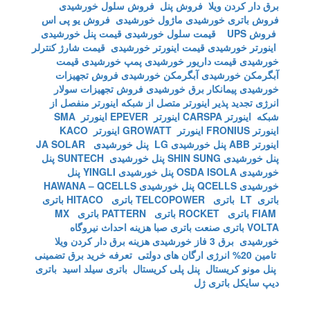
برق دار کردن ویلا
فروش پنل
فروش سلول خورشیدی
فروش باتری خورشیدی
ماژول خورشیدی
فروش یو پی اس
فروش UPS
قیمت سلول خورشیدی
قیمت پنل خورشیدی
اینورتر خورشیدی
قیمت اینورتر خورشیدی
قیمت شارژ کنترلر
خورشیدی
قیمت داریور خورشیدی
پمپ خورشیدی
قیمت
آبگرمکن خورشیدی
آبگرمکن خورشیدی
فروش تجهیزات
خورشیدی
پیمانکار برق خورشیدی
فروش تجهیزات سولار
انرژی تجدید پذیر
اینورتر متصل از شبکه
اینورتر منفصل از
شبکه
اینورتر CARSPA
اینورتر EPEVER
اینورتر SMA
اینورتر FRONIUS
اینورتر GROWATT
اینورتر KACO
اینورتر ABB
پنل خورشیدی LG
پنل خورشیدی JA SOLAR
پنل خورشیدی SHIN SUNG
پنل خورشیدی SUNTECH
پنل
خورشیدی OSDA ISOLA
پنل خورشیدی YINGLI
پنل
خورشیدی QCELLS
پنل خورشیدی HAWANA – QCELLS
باتری LT
باتری TELCOPOWER
باتری HITACO
باتری
FIAM
باتری ROCKET
باتری PATTERN
باتری MX
VOLTA
باتری صنعت
باتری صبا
هزینه احداث نیروگاه
خورشیدی
برق 3 فاز خورشیدی
هزینه برق دار کردن ویلا
تامین 20% انرژی ارگان های دولتی
تعرفه خرید برق تضمینی
پنل مونو کریستال
پنل پلی کریستال
باتری سیلد اسید
باتری
دیپ سایکل
باتری ژل