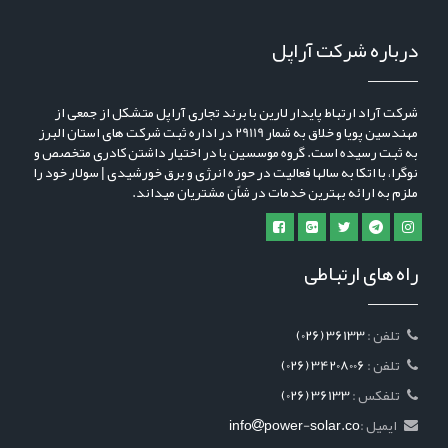
درباره شرکت آراپل
شرکت آراد ارتباط پایدار لارین با برند تجاری آراپل متشکل از جمعی از
مهندسین پویا و خلاق به شمار 29119 در اداره ثبت شرکت های استان البرز
به ثبت رسیده است. گروه موسسین با در اختیار داشتن کادری متخصص و
نوگرا، با اتکا به سالها فعالیت در حوزه انرژی و برق خورشیدی | سولار خود را
ملزم به ارائه بهترین خدمات در شاًن مشتریان میداند.
راه های ارتباطی
: تلفن
(026) 36133
: تلفن
(026) 34208006
: تلفکس
(026) 36133
ایمیل :
power-solar.co
info