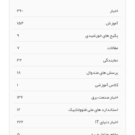
اخبار
360
آموزش
154
پکیج های خورشیدی
9
مقالات
7
نمایندگی
32
پرسش های متدوال
18
کلاس آموزشی
1
اخبار صنعت برق
136
استاندارد های ملی فتوولتاییک
12
اخبار دنیای IT
222
مفاهیم اولیه برق
5