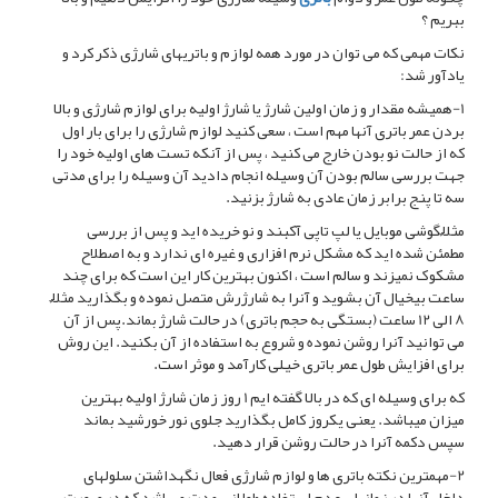
ببریم ؟
نکات مهمی که می توان در مورد همه لوازم و باتریهای شارژی ذکر کرد و
یادآور شد:
1-همیشه مقدار و زمان اولین شارژ یا شارژ اولیه برای لوازم شارژی و بالا
بردن عمر باتری آنها مهم است ، سعی کنید لوازم شارژی را برای بار اول
که از حالت نو بودن خارج می کنید ، پس از آنکه تست های اولیه خود را
جهت بررسی سالم بودن آن وسیله انجام دادید آن وسیله را برای مدتی
سه تا پنج برابر زمان عادی به شارژ بزنید.
مثلاٌ گوشی موبایل یا لپ تاپی آکبند و نو خریده اید و پس از بررسی
مطمئن شده اید که مشکل نرم افزاری و غیره ای ندارد و به اصطلاح
مشکوک نمیزند و سالم است ، اکنون بهترین کار این است که برای چند
ساعت بیخیال آن بشوید و آنرا به شارژرش متصل نموده و بگذارید مثلاٌ
8 الی 12 ساعت (بستگی به حجم باتری) در حالت شارژ بماند.پس از آن
می توانید آنرا روشن نموده و شروع به استفاده از آن بکنید. این روش
برای افزایش طول عمر باتری خیلی کارآمد و موثر است.
که برای وسیله ای که در بالا گفته ایم 1 روز زمان شارژ اولیه بهترین
میزان میباشد. یعنی یکروز کامل بگذارید جلوی نور خورشید بماند
سپس دکمه آنرا در حالت روشن قرار دهید.
2-مهمترین نکته باتری ها و لوازم شارژی فعال نگهداشتن سلولهای
داخل آنها در زمانهای عدم استفاده طولانی مدت میباشد که در صورت