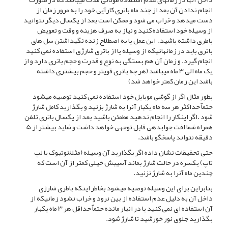
انجام ندادن آن بعد از چند ماه باتری کارآیی خود را به مرور زمان از
دست میدهد و خراب می شود و ممکن است بعد از یکسال دیگر نتوانید
از وسیله خود استفاده کنید و نیاز به صرف هزینه و وقت و تعویض
باطری داشته باشید. این عمل یا به اصطلاح زنده نگهداشتن سل های
باتری باید در زمانهائیکه از وسیله یا از باتری شارژی استفاده نمی کنید
انجام گیرد. و زمان آن هم بستگی به نوع و قدرت و حجم باتری دارد و از
یک ماه الی 3 ماه میباشد (هر چه باتری قویتر و حجم بیشتری داشته
باشد این زمان کمتر خواهد شد)
بطور مثال اگر از گوشی موبایل خود استفاده نمی کنید توصیه میشود
حتماٌ حداکثر هر سه ماه یکبار آنرا به شارژ بزنید و بگذارید کامل شارژ
شود .اگر اینکار را انجام ندهید مطمئن باشید بعد از یکسال باتری تلفن
همراه شما افت جوابدهی قابل توجهی خواهد داشت و شاید بیشتر از 5
دقیقه نتواند پاسخگو باشد.
حتی تحقیقات نشان داده اگر بگذارید آن وسیله (مثلاٌ نوتبوک یا لپ
تاپ) یکسره در حالت شارژ بماند آسیبش خیلی کمتر از آن است که
چندین ماه آنرا به شارژ نزنید.
بنابراین برای این وسیله توصیه میشود بخاطر اینکه باطری شارژی
داخل آن به دلیل عدم استفاده از بین نرود و خراب نشود زمانیکه از
آن استفاده ای نمی کنید یا در انبار مانده حتماٌ حداقل هر 3 ماه یکبار
بگذارید جلوی نور خورشید تا شارژ شود.