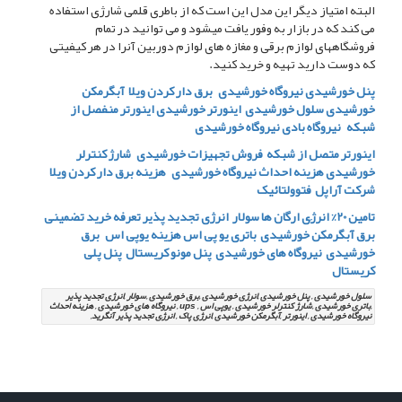
البته امتیاز دیگر این مدل این است که از باطری قلمی شارژی استفاده
می کند که در بازار به وفور یافت میشود و می توانید در تمام
فروشگاههای لوازم برقی و مغازه های لوازم دوربین آنرا در هر کیفیتی
که دوست دارید تهیه و خرید کنید.
پنل خورشیدی
نیروگاه خورشیدی
برق دار کردن ویلا
آبگرمکن
خورشیدی
سلول خورشیدی
اینورتر خورشیدی
اینورتر منفصل از
شبکه
نیروگاه بادی نیروگاه خورشیدی
اینورتر متصل از شبکه
فروش تجهیزات خورشیدی
شارژ کنترلر
خورشیدی
هزینه احداث نیروگاه خورشیدی
هزینه برق دار کردن ویلا
شرکت آراپل
فتوولتائیک
تامین 20% انرژِی ارگان ها
سولار انرژی تجدید پذیر
تعرفه خرید تضمینی
برق
آبگرمکن خورشیدی
باتری یو پی اس
هزینه یوپی اس
برق
خورشیدی
نیروگاه های خورشیدی
پنل مونو کریستال
پنل پلی
کریستال
سلول خورشیدی , پنل خورشیدی ,انرژی خورشیدی ,برق خورشیدی ,سولار ,انرژی تجدید پذیر
,باتری خورشیدی ,شارژ کنترلر خورشیدی , یوپی اس , ups , نیروگاه های خورشیدی , هزینه احداث
نیروگاه خورشیدی , اینورتر ,آبگرمکن خورشیدی ,انرژی پاک , انرژِی تجدید پذیر آنگرید,