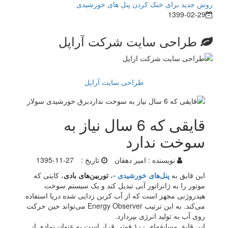
روش جدید برای خنک کردن پنل های خورشیدی
1399-02-29
طراحی سایت شرکت آراپل
طراحی سایت آراپل
قایقی که 6 سال نیاز به
سوخت ندارد
نویسنده :
امیر دهقان
تاریخ :
1395-11-27
این قایق به
پنل‌های
خورشید
ی
-
،
تورب
ین‌های
بادی
، کایتی که
موتور را به ژانراتور آبی تبدیل کند و یک سیستم سوخت
هیدروژنی مجهز است که از آب کربن زدایی شده دریا استفاده
می‌کند. به این ترتیب Energy Observer می‌تواند حین حرکت
روی آب به تولید انرژی بپردازد.
این قایق مسابقه‌ای ۱۰۰ فوتی قرار است به عنوان نمادی از