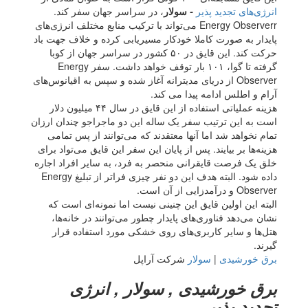
انرژی‌های تجدید پذیر
-
سولار
، در سراسر جهان سفر کند.
Energy Observerr می‌تواند با ترکیب منابع مختلف انرژی‌های
پایدار به صورت کاملا خودکار مسیریابی کرده و خلاف جهت باد
حرکت کند. این قایق در ۵۰ کشور در سراسر جهان از کوبا
گرفته تا گوا، ۱۰۱ بار توقف خواهد داشت. سفر Energy
Observer از دریای مدیترانه آغاز شده و سپس به اقیانوس‌های
آرام و اطلس ادامه پیدا می کند.
هزینه عملیاتی استفاده از این قایق در سال ۴۴ میلیون دلار
است به این ترتیب سفر یک ساله این دو ماجراجو چندان ارزان
تمام نخواهد شد اما آنها معتقدند که می‌توانند از پس تمامی
هزینه‌ها بر بیایند. پس از پایان این سفر این قایق می‌تواد برای
خلق یک فرصت قایقرانی منحصر به فرد، به سایر افراد اجاره
داده شود. البته هدف این دو نفر چیزی فراتر از تبلیغ Energy
Observer و درآمدزایی از آن است.
البته این اولین قایق این چنینی نیست اما نمونه‌ای است که
نشان می‌دهد فناوری‌های پایدار چطور می‌توانند در خانه‌ها،
هتل‌ها و سایر کاربری‌های روی خشکی مورد استفاده قرار
گیرند.
برق خورشیدی
|
سولار
شرکت آراپل
برق خورشیدی , سولار , انرژی
تجدید پذیر