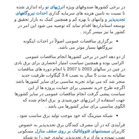
در برخی کشورها صندوقهای ویژه
انرژیهای نو
راه اندازی شده
تا نسبت به تامین هزینه های سرمایه گذاری
احداث نیروگاههای
تجدیدپذیر
و وامهای با بهره کم و همچنین کمک به بازار تحقیق و
توسعه استانداردها اقدام نماید که توصیه می شود این امر در
کشور ما نیز میسر گردد .
برگزاری مناقصات عمومی اصولاً در احداث اینگونه
نیروگاهها بسیار موثر می باشد.
از دو دهه اخیر در برخی کشورها انجام مناقصات عمومی
الزامی بوده و همچنین سیاست امتیاز انحصاری برای برق بادی
در چین در سالهای 2003 تا 2007 با انجام دوره های مناقصات
سالیانه به مدت 5 سال به نصب 3.4 گیگاوات ظرفیت جدید
منجر شد که می تواند تجربه مناسبی برای سایر کشورها باشد
اگرچه طرح خرید تضمینی برای حمایت پروژه ها از این
سیاست پیشی گرفت انجام مناقصات عمومی در سایر کشورها
جهت استفاده از انرژیهای خورشیدی و برق انجام شده که
الگوی مناسبی برای سایر کشورها می باشد .
شبکه میترینگ که خود موجب تولید برق مناسب شود .
فرآیندی که در آن مصرف کنندگان برق تجدیدپذیر به خصوص
کاربران
سیستمهای فتوولتائیک بر روی سقف منازل
مسکونی
نصب نموده و مازاد برق تجدیدپذیر تولیدی خود را به شبکه