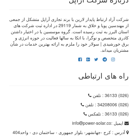
شرکت آراد ارتباط پایدار لارین با برند تجاری آراپل متشکل از جمعی
از مهندسین پویا و خلاق به شمار 29119 در اداره ثبت شرکت های
استان البرز به ثبت رسیده است. گروه موسسین با در اختیار داشتن
کادری متخصص و نوگرا، با اتکا به سالها فعالیت در حوزه انرژی و
برق خورشیدی | سولار خود را ملزم به ارائه بهترین خدمات در شاًن
مشتریان میداند.
راه های ارتباطی
(026) 36133
: تلفن
(026) 34208006
: تلفن
(026) 36133
: تلفکس
ایمیل :
power-solar.co
info
آدرس :
کرج -جهانشهر- بلوار جمهوری - ساختمان دی - واحد404