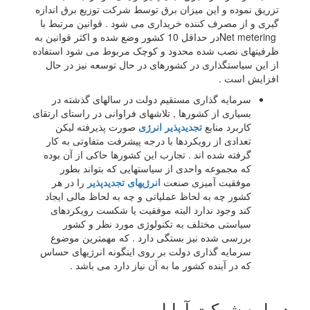
تزریق نموده و این میزان برق توسط شرکت توزیع برق اندازه
گیری و از مصرف کننده خریداری می شود . قوانین مرتبط با
Net meteringدر حداقل 10 کشور وضع شده و اکثر قوانین به
ظرفیتهای نصب شده محدود و کوچک مربوط می شود استفاده
از این سیاستگذاری در کشورهای در حال توسعه نیز در حال
افزایش است .
سرمایه گذاری مستقیم دولت در سالهای گذشته در
بسیاری از کشورها , تلاشهای فراوانی در راستای ارتقای
کاربرد منابع
تجدیدپذیر انرژی
صورت پذیرفته لیکن
تعدادی از رویکردها با درجه پیشرفت متفاوتی به کار
گرفته شده اند . تجارب این کشورها حاکی از آن بوده
که مجموعه واحدی از سیاستهایی که بتواند بطور
موفقیت آمیزی صنعت
انرژیهای تجدیدپذیر
را در هر
کشور چه به لحاظ عملیاتی و چه به لحاظ مالی ایجاد
کند وجود ندارد البته موفقیت یا شکست رویکردهای
سیاستی مختلف به تکنولوژی مورد نظر و کشور
بررسی شده نیز بستگی دارد . که مهمترین موضوع
سرمایه گذاری دولت بر روی اینگونه انرژیهای حساس
که در آینده کشور ما به آن نیاز دارد می باشد .
درباره شرکت آراپل