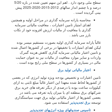
سطح ملی وجود دارد . اهم این سهم تعیین شده در بازه 5/20
درصد و با چشم انداز سالهای 2012-2015-2020-2025 پیش
بینی گردیده است .
محاسبه یارانه سرمایه گذاری در مراحل اولیه و همچنین
اهدای امتیاز تامین اعتبارات ، معافیت مالیاتی سرمایه
گذاری یا معافیت از مالیات ارزش افزوده خود از نکات
بارز می باشد .
غالباً یارانه سرمایه گذاری اولیه بصورت مستقیم میسر بوده
لیکن اهدای امتیازات یا تخفیفها در برخی از کشورها اعمال شده
و تامین اعتبار مالیاتی سرمایه گذاری کاهش هزینه گمرک
واردات و سایر موارد معافیت از مالیات نیز به عنوان حمایت
مالی در بسیاری از کشورها در سطح ملی رایج بوده است .
اعتبار مالیاتی تولید برق
تامین اعتبارات و تخصیص بودجه ویژه تولید انرژی که در بعضی
از کشورها لحاظ شده معهذا این اعتبار غالباً مبلغ ثابتی به ازای
کیلووات ساعت بوده یا درصدی از دیگر تعرفه های خرید برق
شرکتهای برق منطقه ای یا میزان پایه تعرفه می باشد در
بعضی کشورها از اعتبار مالیاتی تولید برق جهت سیاستگذاری
توسعه
برق تجدیدپذیر
استفاده می شود.
تاسیس صندوقهای ویژه انرژیهای تجدیدپذیر