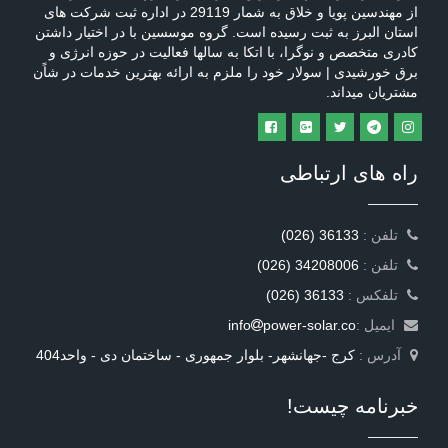
از مهندسین پویا و خلاق به شمار 29119 در اداره ثبت شرکت های
استان البرز به ثبت رسیده است. گروه موسسین با در اختیار داشتن
کادری متخصص و نوگرا، با اتکا به سالها فعالیت در حوزه انرژی و
برق خورشیدی | سولار خود را ملزم به ارائه بهترین خدمات در شاًن
مشتریان میداند.
راه های ارتباطی
: تلفن
(026) 36133
: تلفن
(026) 34208006
: تلفکس
(026) 36133
ایمیل :
power-solar.co
info
آدرس :
کرج -جهانشهر- بلوار جمهوری - ساختمان دی - واحد404
خبرنامه چیست!