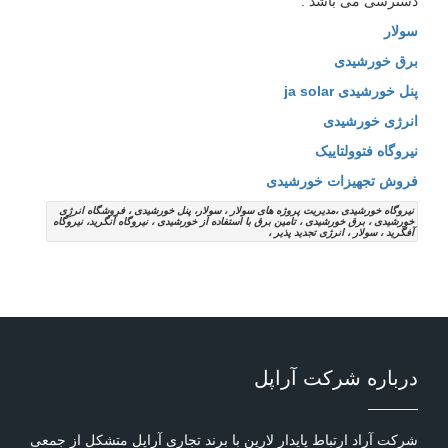
دسترسی می باشد .
سولار
برق خورشیدی
پنل خورشیدی ja solar
انرژی خورشیدی
نیروگاه فتوولتاییک
فروش تجهیزات خورشیدی
نیروگاه خورشیدی ،مدیریت پروژه های سولار ، سولار، پنل خورشیدی ، فروشگاه انرژِی
خورشیدی ، برق خورشیدی ، تامین برق با استفاده از خورشیدی ، نیروگاه آنگرید، نیروگاه
آفگرید ، سولار ، انرژی تجدید پذیر ،
درباره شرکت آراپل
شرکت آراد ارتباط پایدار لارین با برند تجاری آراپل متشکل از جمعی