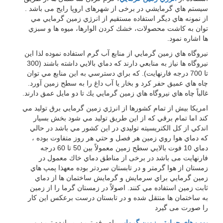
سيستم هاي گرمايشي در برخی از شهرهای اروپا رایج می باشد .
از نمونه هاي ديگر استفاده مستقيم از انرژي زمين گرمايي مي
توان به كاشت محصولات، خشك كردن الوارها، ميوه ها و سبزي
ها اشاره نمود.
نيروگاه هاي زمين گرمايي از منابع آب گرم استفاده نموده لذا اين
نيروگاه ها نياز به منابعي دارند كه دماي بالايي داشته باشند (300
تا 700 درجه فارنهايت). که براي دسترسي به اين منابع مي توان
چاه هاي عميق حفر كرد و بخار يا آب داغ را به سطح زمين آورد.
غالباً چاه هاي نيروگاه هاي زمين گرمايي يك تا دو مايل عمق دارند.
امريكا بيش از تمام كشورها از انرژي زمين گرمايي برق توليد مي
كند اما تمام برقي كه از اين طريق توليد مي شود بخش بسيار
اندكي از كل الكتريسيته توليدي در اين كشور مي باشد در حالي
كه دماي هوا روي زمين هر فصل و حتي هر روز متفاوت بوده ،
دماي 10 فوت بالايي سطح زمين معمولاً بين 50 تا 60 درجه
فارنهايت می باشد در برخی از مناطق دماي خاك معمول در
زمستان از هوا گرمتر و در تابستان سردتر بوده معهذا پمپ هاي
زمين گرمايي براي سرمايش و گرمايش ساختمان ها از دماي
ثابت زمين استفاده مي كنند. اصولاً در زمستان گرما را از زمين
به ساختمان ها منتقل شده و در تابستان درست برعكس اين كار
را صورت می گیرد
پمپ هاي حرارتي زمين گرمايي
باصرفه ترين، پربازده ترين و