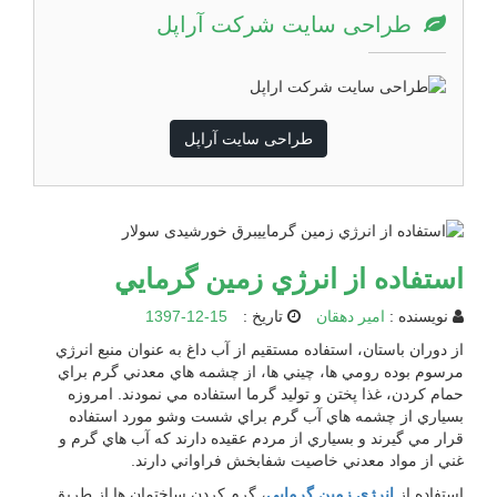
طراحی سایت شرکت آراپل
طراحی سایت آراپل
استفاده از انرژي زمين گرمايي
نویسنده :
امیر دهقان
تاریخ :
1397-12-15
از دوران باستان، استفاده مستقيم از آب داغ به عنوان منبع انرژي
مرسوم بوده رومي ها، چيني ها، از چشمه هاي معدني گرم براي
حمام كردن، غذا پختن و توليد گرما استفاده مي نمودند. امروزه
بسياري از چشمه هاي آب گرم براي شست وشو مورد استفاده
قرار مي گيرند و بسياري از مردم عقيده دارند كه آب هاي گرم و
غني از مواد معدني خاصيت شفابخش فراواني دارند.
استفاده از
انرژي زمين گرمايي
، گرم كردن ساختمان ها از طريق