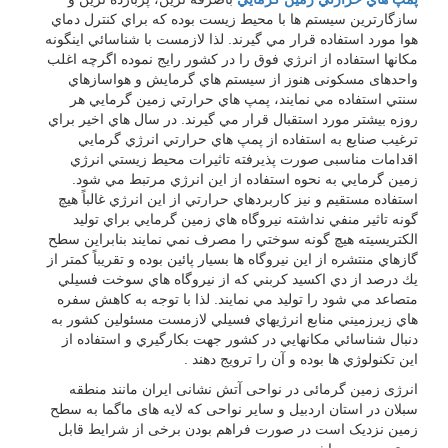
سازگارترين سيستم ها با محيط زيست بوده كه براي كنترل دماي
هوا مورد استفاده قرار مي گيرند. لذا لازمست با شناسائي اينگونه
مكانها استفاده از انرژي فوق را در كشور رايج نموده اگرچه اغلب
واحدهای مسکونی هنوز از سيستم هاي گرمايش و هواسازهاي
سنتي استفاده مي نمایند، پمپ هاي حرارتي زمين گرمايي هر
روزه بيشتر مورد استقبال قرار مي گيرند. در سال هاي اخير براي
ترغيب صنايع به استفاده از پمپ هاي حرارتي انرژي گرمايي
اقدامات مناسبی صورت پذیرفته تاثيرات محيط زيستي انرژي
زمين گرمايي به نحوه استفاده از اين انرژي مرتبط مي شود.
استفاده مستقيم و نيز كاربردهاي حرارتي از اين انرژي غالباً هيچ
گونه تاثير منفي نداشته نيروگاه هاي زمين گرمايي براي توليد
الكتريسيته هيچ گونه سوختي را مصرف نمي نمایند بنابراين سطح
گازهاي منتشره از اين نيروگاه ها بسيار پائين بوده و تقريباً كمتر از
يك درصد از دي اكسيد كربني كه از نيروگاه هاي سوخت فسيلي
متصاعد مي شود را توليد مي نمایند. لذا با توجه به كاهش سفره
هاي زيرزميني منابع انرژيهاي فسيلي لازمست مسئولين كشور به
دنبال شناسائي مكانهايي در كشور جهت بكارگيري و استفاده از
اين تكنولوژي ها بوده و آن را ترويج دهند .
انرژی زمین گرمائی در نواحی آتش نشانی ایران مانند منطقه
سبلان در استان اردبیل و سایر نواحی که لایه های ماگما به سطح
زمین نزدیک است در صورت فراهم بودن برخی از شرایط قابل