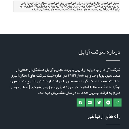
سلول خورشیدی , پنل خورشیدی ,انرژی خورشیدی ,برق خورشیدی ,سولار ,انرژی تجدید پذیر
,باتری خورشیدی ,شارژ کنترلر خورشیدی ,اینورتر ,آبگرمکن خورشیدی ,انرژی پاک , انرژِی تجدید
پذیر آنگرید, آفگرید , سیستم های متصل به شبکه , سیستم های منفصل از شبکه ,
درباره شرکت آراپل
شرکت آراد ارتباط پایدار لارین با برند تجاری آراپل متشکل از جمعی از
مهندسین پویا و خلاق به شمار 29119 در اداره ثبت شرکت های استان البرز
به ثبت رسیده است. گروه موسسین با در اختیار داشتن کادری متخصص و
نوگرا، با اتکا به سالها فعالیت در حوزه انرژی و برق خورشیدی | سولار خود را
ملزم به ارائه بهترین خدمات در شاًن مشتریان میداند.
راه های ارتباطی