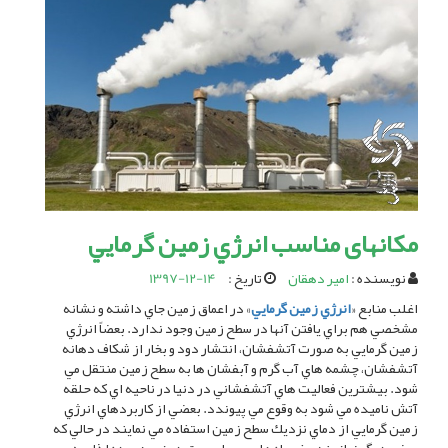
مکانهای مناسب انرژي زمين گرمايي
نویسنده :
امیر دهقان
تاریخ :
1397-12-14
اغلب منابع «
انرژي زمين گرمايي
» در اعماق زمين جاي داشته و نشانه
مشخصي هم براي يافتن آنها در سطح زمين وجود ندارد. بعضاً انرژي
زمين گرمايي به صورت آتشفشان، انتشار دود و بخار از شكاف دهانه
آتشفشان، چشمه هاي آب گرم و آبفشان ها به سطح زمين منتقل مي
شود. بيشترين فعاليت هاي آتشفشاني در دنيا در ناحيه اي كه حلقه
آتش ناميده مي شود به وقوع مي پيوندد. بعضي از كاربردهاي انرژي
زمين گرمايي از دماي نزديك سطح زمين استفاده مي نمایند در حالي كه