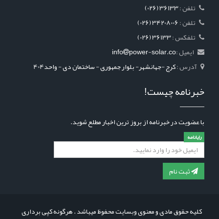
: تلفن
(026) 36133
: تلفن
(026) 34208006
: تلفکس
(026) 36133
ایمیل :
power-solar.co
info
آدرس :
کرج -جهانشهر- بلوار جمهوری - ساختمان دی - واحد404
خبرنامه چیست!
با عضویت در خبرنامه از بروز ترین اخبار مطلع شوید.
رایانامه
ثبت نام
کلیه حقوق مادی و معنوی وبسایت محفوظ میباشد . هرگونه کپی برداری