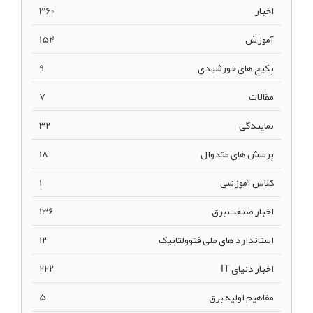
اخبار
360
آموزش
154
پکیج های خورشیدی
9
مقالات
7
نمایندگی
32
پرسش های متدوال
18
کلاس آموزشی
1
اخبار صنعت برق
136
استاندارد های ملی فتوولتاییک
12
اخبار دنیای IT
222
مفاهیم اولیه برق
5