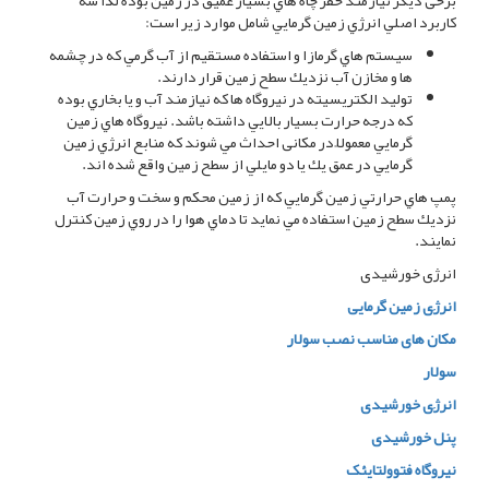
برخی ديگر نيازمند حفر چاه هاي بسيار عميق در زمين بوده لذا سه
كاربرد اصلي انرژي زمين گرمايي شامل موارد زير است:
سيستم هاي گرمازا و استفاده مستقيم از آب گرمي كه در چشمه
ها و مخازن آب نزديك سطح زمين قرار دارند.
توليد الكتريسيته در نيروگاه ها كه نيازمند آب و يا بخاري بوده
كه درجه حرارت بسيار بالايي داشته باشد. نيروگاه هاي زمين
گرمايي معمولاً در مکانی احداث مي شوند كه منابع انرژي زمين
گرمايي در عمق يك يا دو مايلي از سطح زمين واقع شده اند.
پمپ هاي حرارتي زمين گرمايي كه از زمين محكم و سخت و حرارت آب
نزديك سطح زمين استفاده مي نماید تا دماي هوا را در روي زمين كنترل
نمایند.
انرژی خورشیدی
انرژِی زمین گرمایی
مکان های مناسب نصب سولار
سولار
انرژِی خورشیدی
پنل خورشیدی
نیروگاه فتوولتایئک