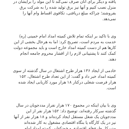
یافته و دیگر برای آنان صرف نمی‌کند تا این مولد را برایشان در
منزل نصب کنیم و آنها نیز برق تولید شده را به شرکت برق
بفروشند؛ چراکه مبلغ دریافتی، تکافوی اقساط وام آنها را
نمی‌دهد.
وی با تاکید بر اینکه تمام تلاش کمیته امداد امام خمینی (ره)
خدمت به مردم است، تصریح کرد: اما به هرحال بخشی از این
کارها هم از دست کمیته امداد خارج است و باید مجموعه دولت
کمک کنند تا پشتیبانی لازم را از اقشار محروم جامعه انجام
دهند.
خادمی از ایجاد ۱۳۶ هزار طرح اشتغال در سال گذشته از سوی
کمیته امداد خبر داد و گفت: از این تعداد طرح اشتغال، ۱۵۲
هزار فرصت شغلی درکنار ۱۸ هزار مورد کاریابی ایجاد شده
است.
وی با بیان اینکه در مجموع ۱۷۰ هزار نفراز مددجویان در سال
گذشته سرکار رفته‌اند، توضیح داد: ۱۵۲ هزار نفر از این
مددجویان یک شغل مستقل ایجاد کرده‌اند و ۱۸ هزار نفر از آنها
نیز در یک کارگاه یا بنگاه اقتصادی مشغول به کار شده‌اند
مدیرکل طرح‌های اقتصادی و خودکفایی کمیته امداد امام