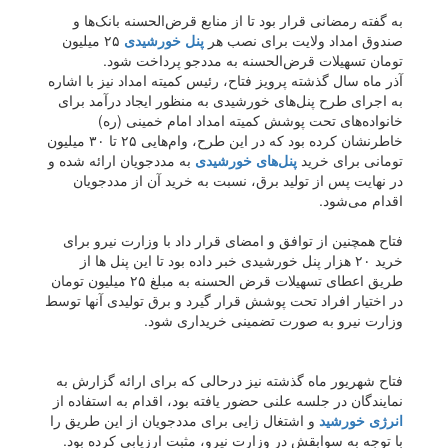
به گفته رمضانی قرار بود تا از منابع قرض‌الحسنه بانک‌ها و
صندوق امداد ولایت برای نصب هر
پنل خورشیدی
۲۵ میلیون
تومان تسهیلات قرض‌الحسنه به مددجو پرداخت شود.
آذر ماه سال گذشته پرویز فتاح، رئیس کمیته امداد نیز با اشاره
به اجرای طرح پنل‌های خورشیدی به منظور ایجاد درآمد برای
خانواده‌های تحت پوشش کمیته امداد امام خمینی (ره)
خاطرنشان کرده بود که در این طرح، وام‌هایی ۲۵ تا ۳۰ میلیون
تومانی برای خرید
پنل‌های خورشیدی
به مددجویان ارائه شده و
در نهایت پس از تولید برق، نسبت به خرید آن از مددجویان
اقدام می‌شود.
فتاح همچنین از توافق و امضای قرار داد با وزارت نیرو برای
خرید ۲۰ هزار پنل خورشیدی خبر داده بود تا این پنل ها از
طریق اعطای تسهیلات قرض الحسنه به مبلغ ۲۵ میلیون تومان
در اختیار افراد تحت پوشش قرار گیرد و برق تولیدی آنها توسط
وزارت نیرو به صورت تضمینی خریداری شود.
فتاح شهریور ماه گذشته نیز درحالی که برای ارائه گزارش به
نمایندگان در جلسه علنی حضور یافته بود، اقدام به استفاده از
انرژی خورشید
و اشتغال زایی برای مددجویان از این طریق را
با توجه به سوابقش در وزارت نیرو، مثبت ارزیابی کرده بود.