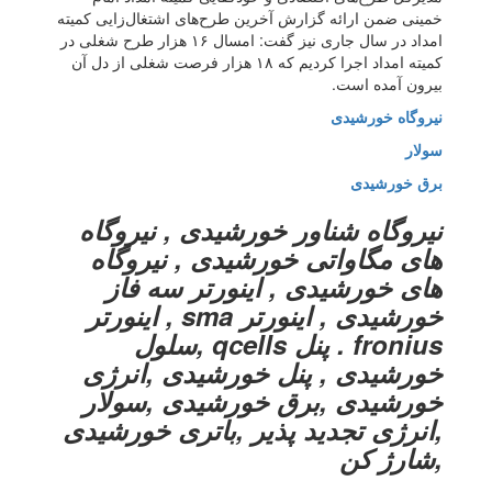
خمینی ضمن ارائه گزارش آخرین طرح‌های اشتغال‌زایی کمیته
امداد در سال جاری نیز گفت: امسال ۱۶ هزار طرح شغلی در
کمیته امداد اجرا کردیم که ۱۸ هزار فرصت شغلی از دل آن
بیرون آمده است.
نیروگاه خورشیدی
سولار
برق خورشیدی
نیروگاه شناور خورشیدی , نیروگاه
های مگاواتی خورشیدی , نیروگاه
های خورشیدی , اینورتر سه فاز
خورشیدی , اینورتر sma , اینورتر
fronius . پنل qcells ,سلول
خورشیدی , پنل خورشیدی ,انرژی
خورشیدی ,برق خورشیدی ,سولار
,انرژی تجدید پذیر ,باتری خورشیدی
,شارژ کن