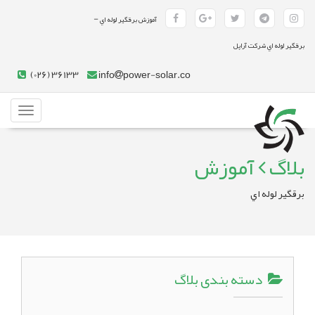
-
آموزش برقگير لوله اي
برقگير لوله اي شرکت آراپل
(026) 36133
info
power-solar.co
Toggle
gation
بلاگ
آموزش
برقگير لوله اي
دسته بندی بلاگ