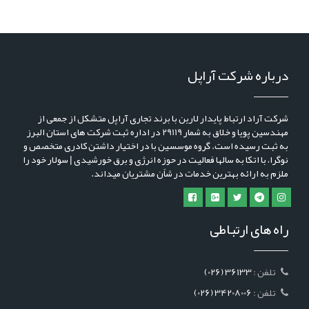
درباره شرکت آراپل
شرکت آراد ارتباط پایدار لارین با برند تجاری آراپل متشکل از جمعی از
مهندسین پویا و خلاق به شمار 29119 در اداره ثبت شرکت های استان البرز
به ثبت رسیده است. گروه موسسین با در اختیار داشتن کادری متخصص و
نوگرا، با اتکا به سالها فعالیت در حوزه انرژی و برق خورشیدی | سولار خود را
ملزم به ارائه بهترین خدمات در شاًن مشتریان میداند.
راه های ارتباطی
: تلفن
(026) 36133
: تلفن
(026) 34208006