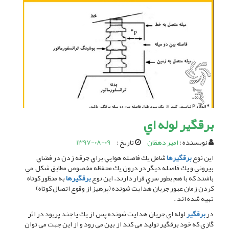
برقگير لوله اي
نویسنده :
امیر دهقان
تاریخ :
1397-08-09
اين نوع
برقگيرها
شامل يك فاصله هوايي براي جرقه زدن در فضاي
بيروني و يك فاصله ديگر در درون يك محفظه مخصوص مطابق شكل مي
باشند كه با هم بطور سري قرار دارند. اين نوع
برقگيرها
به منظور كوتاه
كردن زمان عبور جريان هدايت شونده (پرهيز از وقوع اتصال كوتاه)
تهيه شده اند .
در
برقگير
لوله اي جريان هدايت شونده پس از يك يا چند پريود در اثر
گازي كه خود برقگير توليد مي كند از بين مي رود و از اين جهت مي توان