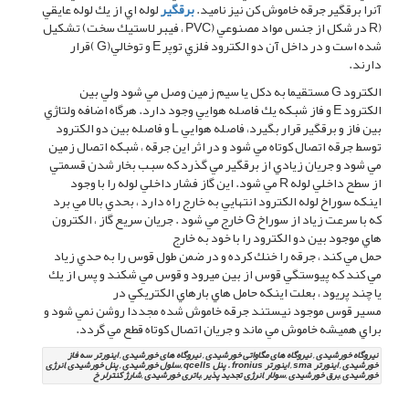
آنرا برقگير جرقه خاموش كن نيز ناميد.
برقگير
لوله اي از يك لوله عايقي
(R در شكل از جنس مواد مصنوعي (PVC ، فيبر لاستيك سخت) تشكيل
شده است و در داخل آن دو الكترود فلزي توپر E و توخالي(G )قرار
دارند.
الكترود G مستقيما به دكل يا سيم زمين وصل مي شود ولي بين
الكترود E و فاز شبكه يك فاصله هوايي وجود دارد. هرگاه اضافه ولتاژي
بين فاز و برقگير قرار بگيرد، فاصله هوايي L و فاصله بين دو الكترود
توسط جرقه اتصال كوتاه مي شود و در اثر اين جرقه ، شبكه اتصال زمين
مي شود و جريان زيادي از برقگير مي گذرد كه سبب بخار شدن قسمتي
از سطح داخلي لوله R مي شود. اين گاز فشار داخلي لوله را با وجود
اينكه سوراخ لوله الكترود انتهايي به خارج راه دارد ، بحدي بالا مي برد
كه با سرعت زياد از سوراخ G خارج مي شود . جريان سريع گاز ، الكترون
هاي موجود بين دو الكترود را با خود به خارج
حمل مي كند ، جرقه را خنك كرده و در ضمن طول قوس را به حدي زياد
مي كند كه پيوستگي قوس از بين ميرود و قوس مي شكند و پس از يك
يا چند پريود ، بعلت اينكه حامل هاي بارهاي الكتريكي در
مسير قوس موجود نيستند جرقه خاموش شده مجددا روشن نمي شود و
براي هميشه خاموش مي ماند و جريان اتصال كوتاه قطع مي گردد.
نیروگاه خورشیدی , نیروگاه های مگاواتی خورشیدی , نیروگاه های خورشیدی , اینورتر سه فاز
خورشیدی , اینورتر sma , اینورتر fronius . پنل qcells ,سلول خورشیدی , پنل خورشیدی ,انرژی
خورشیدی ,برق خورشیدی ,سولار ,انرژی تجدید پذیر ,باتری خورشیدی ,شارژ کنترلر خ