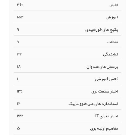
اخبار
360
آموزش
154
پکیج های خورشیدی
9
مقالات
7
نمایندگی
32
پرسش های متدوال
18
کلاس آموزشی
1
اخبار صنعت برق
136
استاندارد های ملی فتوولتاییک
12
اخبار دنیای IT
222
مفاهیم اولیه برق
5